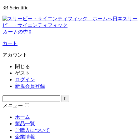
3B Scientific
日本スリー
ビー・サイエンティフィック
カートの中
0
カート
アカウント
閉じる
ゲスト
ログイン
新規会員登録
メニュー
ホーム
製品一覧
ご購入について
企業情報