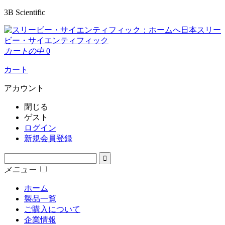
3B Scientific
日本スリー
ビー・サイエンティフィック
カートの中
0
カート
アカウント
閉じる
ゲスト
ログイン
新規会員登録
メニュー
ホーム
製品一覧
ご購入について
企業情報