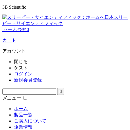
3B Scientific
日本スリー
ビー・サイエンティフィック
カートの中
0
カート
アカウント
閉じる
ゲスト
ログイン
新規会員登録
メニュー
ホーム
製品一覧
ご購入について
企業情報