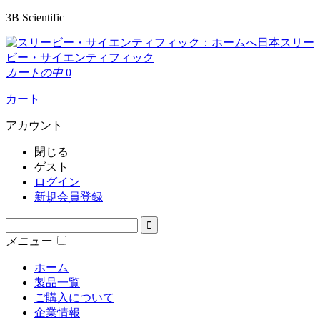
3B Scientific
日本スリー
ビー・サイエンティフィック
カートの中
0
カート
アカウント
閉じる
ゲスト
ログイン
新規会員登録
メニュー
ホーム
製品一覧
ご購入について
企業情報