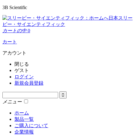
3B Scientific
日本スリー
ビー・サイエンティフィック
カートの中
0
カート
アカウント
閉じる
ゲスト
ログイン
新規会員登録
メニュー
ホーム
製品一覧
ご購入について
企業情報