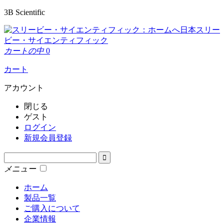
3B Scientific
日本スリー
ビー・サイエンティフィック
カートの中
0
カート
アカウント
閉じる
ゲスト
ログイン
新規会員登録
メニュー
ホーム
製品一覧
ご購入について
企業情報