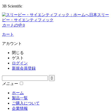
3B Scientific
日本スリー
ビー・サイエンティフィック
カートの中
0
カート
アカウント
閉じる
ゲスト
ログイン
新規会員登録
メニュー
ホーム
製品一覧
ご購入について
企業情報