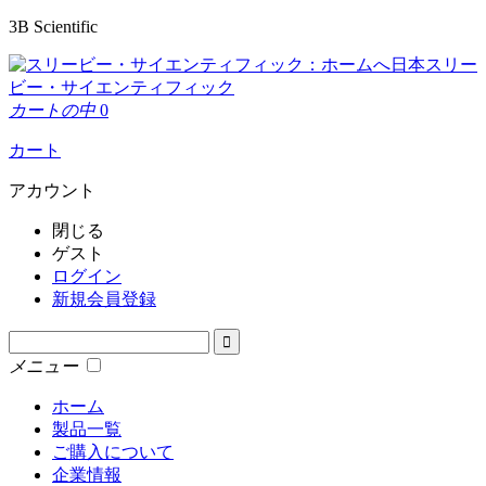
3B Scientific
日本スリー
ビー・サイエンティフィック
カートの中
0
カート
アカウント
閉じる
ゲスト
ログイン
新規会員登録
メニュー
ホーム
製品一覧
ご購入について
企業情報