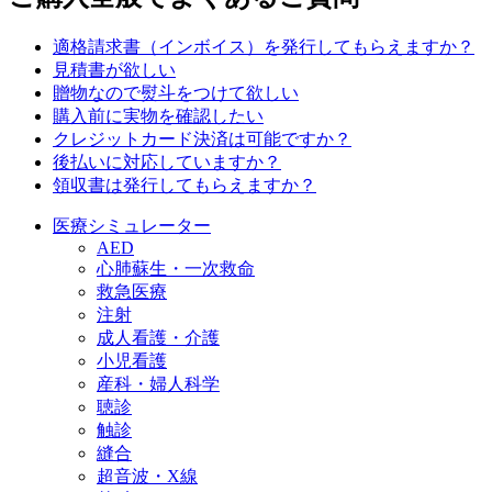
適格請求書（インボイス）を発行してもらえますか？
見積書が欲しい
贈物なので熨斗をつけて欲しい
購入前に実物を確認したい
クレジットカード決済は可能ですか？
後払いに対応していますか？
領収書は発行してもらえますか？
医療シミュレーター
AED
心肺蘇生・一次救命
救急医療
注射
成人看護・介護
小児看護
産科・婦人科学
聴診
触診
縫合
超音波・X線