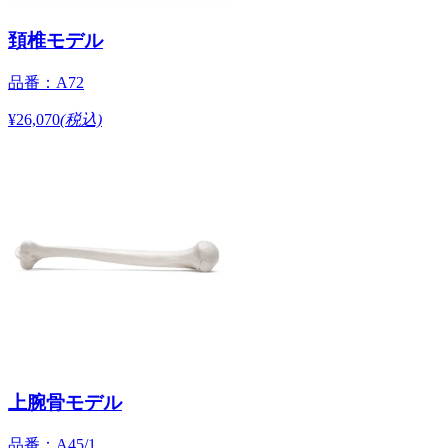
頚椎モデル
品番：A72
¥26,070
(税込)
上腕骨モデル
品番：A45/1