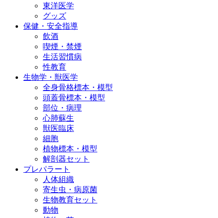
東洋医学
グッズ
保健・安全指導
飲酒
喫煙・禁煙
生活習慣病
性教育
生物学・獣医学
全身骨格標本・模型
頭蓋骨標本・模型
部位・病理
心肺蘇生
獣医臨床
細胞
植物標本・模型
解剖器セット
プレパラート
人体組織
寄生虫・病原菌
生物教育セット
動物