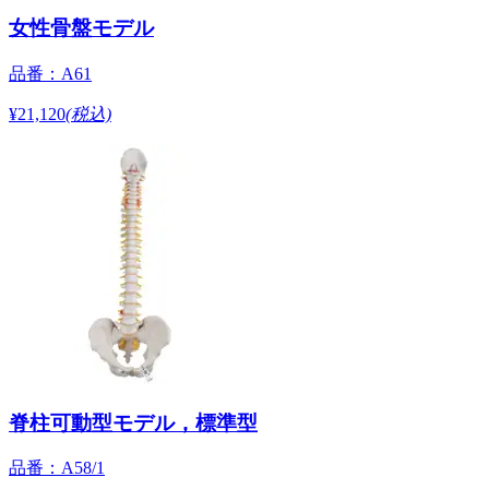
女性骨盤モデル
品番：A61
¥21,120
(税込)
脊柱可動型モデル，標準型
品番：A58/1