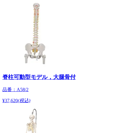
脊柱可動型モデル，大腿骨付
品番：A58/2
¥37,620
(税込)