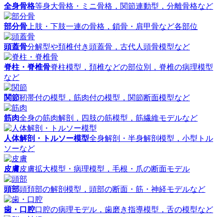
全身骨格
等身大骨格・ミニ骨格，関節連動型，分離骨格など
部分骨
上肢・下肢一連の骨格，鎖骨・肩甲骨など各部位
頭蓋骨
分解型や頚椎付き頭蓋骨，古代人頭骨模型など
脊柱・脊椎骨
脊柱模型，頚椎などの部位別，脊椎の病理模型
など
関節
靭帯付の模型，筋肉付の模型，関節断面模型など
筋肉
全身の筋肉解剖，四肢の筋模型，筋繊維モデルなど
人体解剖・トルソー模型
全身解剖・半身解剖模型，小型トル
ソーなど
皮膚
皮膚拡大模型・病理模型，毛根・爪の断面モデル
頭部
頭頚部の解剖模型，頭部の断面・筋・神経モデルなど
歯・口腔
口腔の病理モデル，歯磨き指導模型，舌の模型など