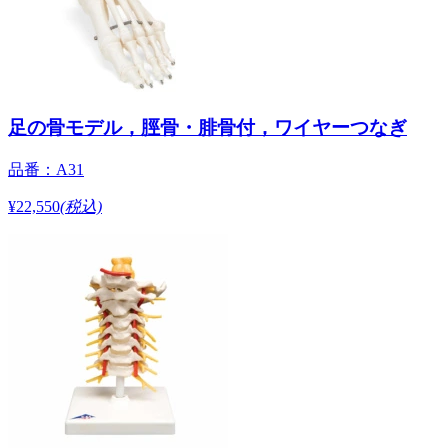
足の骨モデル，脛骨・腓骨付，ワイヤーつなぎ
品番：A31
¥22,550
(税込)