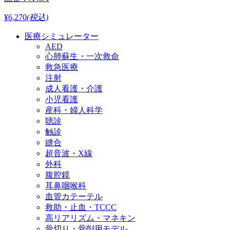
¥6,270
(税込)
医療シミュレーター
AED
心肺蘇生・一次救命
救急医療
注射
成人看護・介護
小児看護
産科・婦人科学
聴診
触診
縫合
超音波・X線
外科
腹腔鏡
耳鼻咽喉科
血管カテーテル
救助・止血・TCCC
高リアリズム・マネキン
骨切り・骨削用モデル