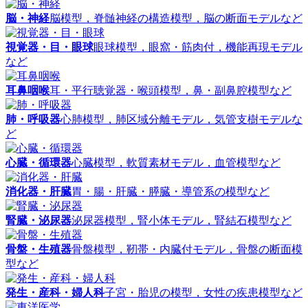
脳・神経
脳模型，脊髄神経の構造模型，脳の断面モデルなど
視覚器・目・眼球
眼球模型，眼窩・筋肉付，機能再現モデル
など
耳鼻咽喉
耳・平行聴覚器・喉頭模型，鼻・副鼻腔模型など
肺・呼吸器
心肺模型，肺区域分離モデル，気管支樹モデルな
ど
心臓・循環器
心臓模型，軟質素材モデル，血管模型など
消化器・肝臓
胃・腸・肝臓・膵臓・導管系の模型など
腎臓・泌尿器
泌尿器模型，腎小体モデル，腎結石模型など
骨盤・生殖器
骨盤模型，靭帯・内臓付モデル，骨盤の断面模
型など
発生・産科・婦人科
子宮・胎児の模型，女性の疾患模型など