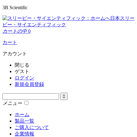
3B Scientific
日本スリー
ビー・サイエンティフィック
カートの中
0
カート
アカウント
閉じる
ゲスト
ログイン
新規会員登録
メニュー
ホーム
製品一覧
ご購入について
企業情報