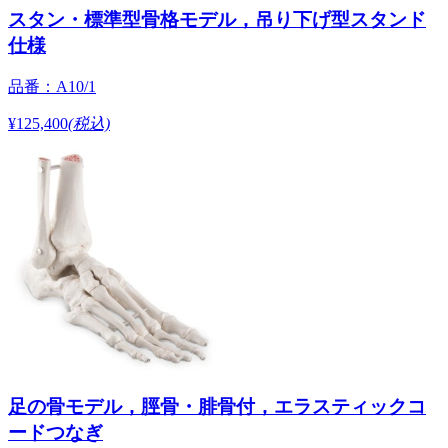
スタン・標準型骨格モデル，吊り下げ型スタンド
仕様
品番：A10/1
¥125,400
(税込)
足の骨モデル，脛骨・腓骨付，エラスティックコ
ードつなぎ