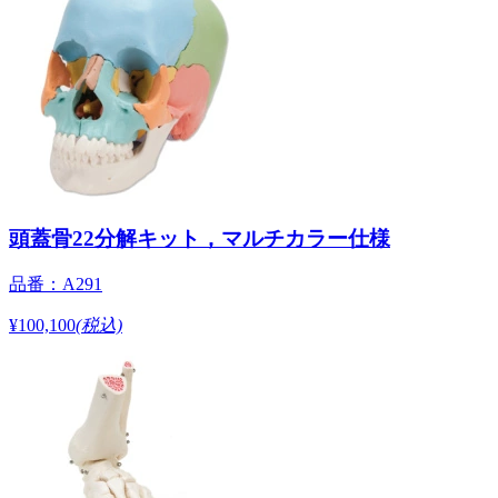
頭蓋骨22分解キット，マルチカラー仕様
品番：A291
¥100,100
(税込)