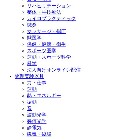
リハビリテーション
整体・手技療法
カイロプラクティック
鍼灸
マッサージ・指圧
獣医学
保健・健康・衛生
スポーツ医学
運動・スポーツ科学
科学
法人向けオンライン配信
物理実験器具
力・仕事
運動
熱・エネルギー
振動
音
波動光学
幾何光学
静電気
磁気・磁場