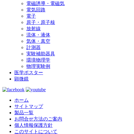
電磁誘導・電磁気
電気回路
電子
原子・原子核
放射線
流体・液体
気体・真空
計測器
実験補助器具
環境物理学
物理実験例
医学ポスター
顕微鏡
ホーム
サイトマップ
製品一覧
お問合せ方法のご案内
個人情報保護方針
このサイトについて