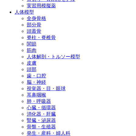
実習用模擬薬
人体模型
全身骨格
部分骨
頭蓋骨
脊柱・脊椎骨
関節
筋肉
人体解剖・トルソー模型
皮膚
頭部
歯・口腔
脳・神経
視覚器・目・眼球
耳鼻咽喉
肺・呼吸器
心臓・循環器
消化器・肝臓
腎臓・泌尿器
骨盤・生殖器
発生・産科・婦人科