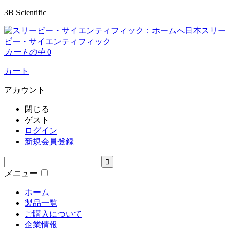
3B Scientific
日本スリー
ビー・サイエンティフィック
カートの中
0
カート
アカウント
閉じる
ゲスト
ログイン
新規会員登録
メニュー
ホーム
製品一覧
ご購入について
企業情報