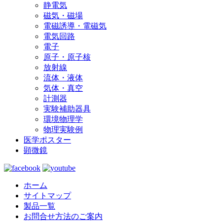
静電気
磁気・磁場
電磁誘導・電磁気
電気回路
電子
原子・原子核
放射線
流体・液体
気体・真空
計測器
実験補助器具
環境物理学
物理実験例
医学ポスター
顕微鏡
ホーム
サイトマップ
製品一覧
お問合せ方法のご案内