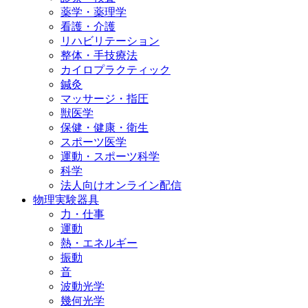
薬学・薬理学
看護・介護
リハビリテーション
整体・手技療法
カイロプラクティック
鍼灸
マッサージ・指圧
獣医学
保健・健康・衛生
スポーツ医学
運動・スポーツ科学
科学
法人向けオンライン配信
物理実験器具
力・仕事
運動
熱・エネルギー
振動
音
波動光学
幾何光学