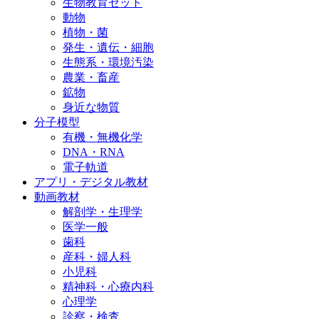
生物教育セット
動物
植物・菌
発生・遺伝・細胞
生態系・環境汚染
農業・畜産
鉱物
身近な物質
分子模型
有機・無機化学
DNA・RNA
電子軌道
アプリ・デジタル教材
動画教材
解剖学・生理学
医学一般
歯科
産科・婦人科
小児科
精神科・心療内科
心理学
診察・検査