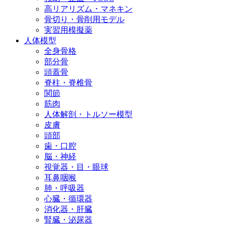
高リアリズム・マネキン
骨切り・骨削用モデル
実習用模擬薬
人体模型
全身骨格
部分骨
頭蓋骨
脊柱・脊椎骨
関節
筋肉
人体解剖・トルソー模型
皮膚
頭部
歯・口腔
脳・神経
視覚器・目・眼球
耳鼻咽喉
肺・呼吸器
心臓・循環器
消化器・肝臓
腎臓・泌尿器