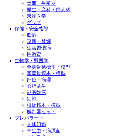
骨盤・生殖器
発生・産科・婦人科
東洋医学
グッズ
保健・安全指導
飲酒
喫煙・禁煙
生活習慣病
性教育
生物学・獣医学
全身骨格標本・模型
頭蓋骨標本・模型
部位・病理
心肺蘇生
獣医臨床
細胞
植物標本・模型
解剖器セット
プレパラート
人体組織
寄生虫・病原菌