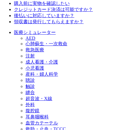
購入前に実物を確認したい
クレジットカード決済は可能ですか？
後払いに対応していますか？
領収書は発行してもらえますか？
医療シミュレーター
AED
心肺蘇生・一次救命
救急医療
注射
成人看護・介護
小児看護
産科・婦人科学
聴診
触診
縫合
超音波・X線
外科
腹腔鏡
耳鼻咽喉科
血管カテーテル
救助・止血・TCCC