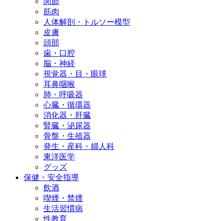
関節
筋肉
人体解剖・トルソー模型
皮膚
頭部
歯・口腔
脳・神経
視覚器・目・眼球
耳鼻咽喉
肺・呼吸器
心臓・循環器
消化器・肝臓
腎臓・泌尿器
骨盤・生殖器
発生・産科・婦人科
東洋医学
グッズ
保健・安全指導
飲酒
喫煙・禁煙
生活習慣病
性教育