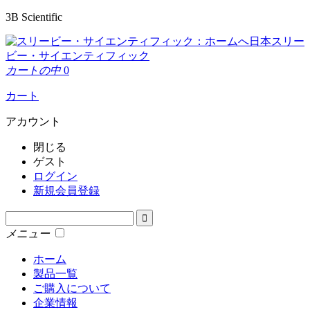
3B Scientific
日本スリー
ビー・サイエンティフィック
カートの中
0
カート
アカウント
閉じる
ゲスト
ログイン
新規会員登録
メニュー
ホーム
製品一覧
ご購入について
企業情報