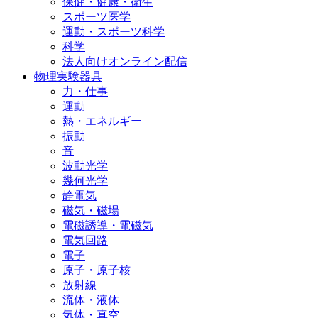
保健・健康・衛生
スポーツ医学
運動・スポーツ科学
科学
法人向けオンライン配信
物理実験器具
力・仕事
運動
熱・エネルギー
振動
音
波動光学
幾何光学
静電気
磁気・磁場
電磁誘導・電磁気
電気回路
電子
原子・原子核
放射線
流体・液体
気体・真空