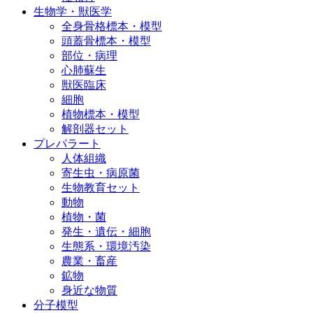
生物学・獣医学
全身骨格標本・模型
頭蓋骨標本・模型
部位・病理
心肺蘇生
獣医臨床
細胞
植物標本・模型
解剖器セット
プレパラート
人体組織
寄生虫・病原菌
生物教育セット
動物
植物・菌
発生・遺伝・細胞
生態系・環境汚染
農業・畜産
鉱物
身近な物質
分子模型