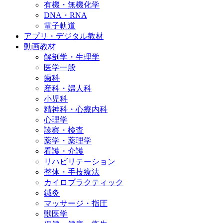
有機・無機化学
DNA・RNA
電子軌道
アプリ・デジタル教材
動画教材
解剖学・生理学
医学一般
歯科
産科・婦人科
小児科
精神科・心療内科
心理学
診察・検査
薬学・薬理学
看護・介護
リハビリテーション
整体・手技療法
カイロプラクティック
鍼灸
マッサージ・指圧
獣医学