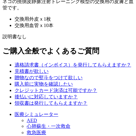
ネコの撓側皮静脈注射トレーニング模型の交換用の皮膚と血
管です。
交換用外皮ｘ1枚
交換用血管ｘ10本
説明書なし
ご購入全般でよくあるご質問
適格請求書（インボイス）を発行してもらえますか？
見積書が欲しい
贈物なので熨斗をつけて欲しい
購入前に実物を確認したい
クレジットカード決済は可能ですか？
後払いに対応していますか？
領収書は発行してもらえますか？
医療シミュレーター
AED
心肺蘇生・一次救命
救急医療