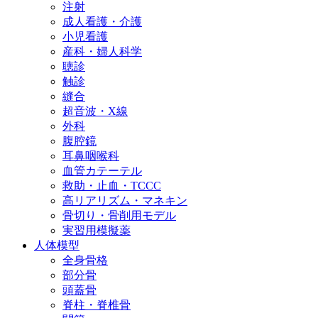
注射
成人看護・介護
小児看護
産科・婦人科学
聴診
触診
縫合
超音波・X線
外科
腹腔鏡
耳鼻咽喉科
血管カテーテル
救助・止血・TCCC
高リアリズム・マネキン
骨切り・骨削用モデル
実習用模擬薬
人体模型
全身骨格
部分骨
頭蓋骨
脊柱・脊椎骨