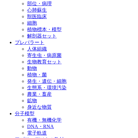
部位・病理
心肺蘇生
獣医臨床
細胞
植物標本・模型
解剖器セット
プレパラート
人体組織
寄生虫・病原菌
生物教育セット
動物
植物・菌
発生・遺伝・細胞
生態系・環境汚染
農業・畜産
鉱物
身近な物質
分子模型
有機・無機化学
DNA・RNA
電子軌道