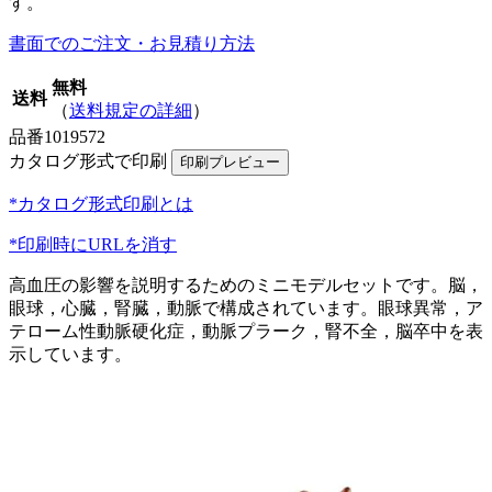
す。
書面でのご注文・お見積り方法
無料
送料
（
送料規定の詳細
）
品番
1019572
カタログ形式で印刷
*カタログ形式印刷とは
*印刷時にURLを消す
高血圧の影響を説明するためのミニモデルセットです。脳，
眼球，心臓，腎臓，動脈で構成されています。眼球異常，ア
テローム性動脈硬化症，動脈プラーク，腎不全，脳卒中を表
示しています。