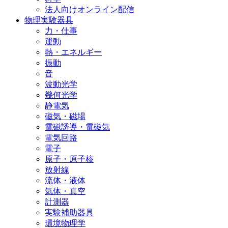
法人向けオンライン配信
物理実験器具
力・仕事
運動
熱・エネルギー
振動
音
波動光学
幾何光学
静電気
磁気・磁場
電磁誘導・電磁気
電気回路
電子
原子・原子核
放射線
流体・液体
気体・真空
計測器
実験補助器具
環境物理学