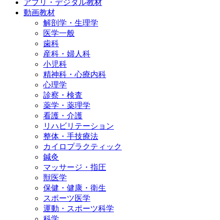
アプリ・デジタル教材
動画教材
解剖学・生理学
医学一般
歯科
産科・婦人科
小児科
精神科・心療内科
心理学
診察・検査
薬学・薬理学
看護・介護
リハビリテーション
整体・手技療法
カイロプラクティック
鍼灸
マッサージ・指圧
獣医学
保健・健康・衛生
スポーツ医学
運動・スポーツ科学
科学