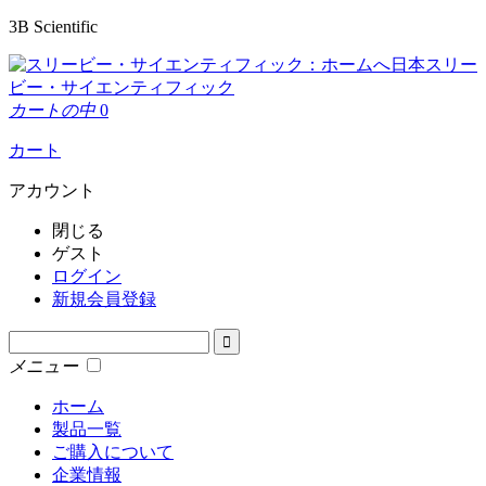
3B Scientific
日本スリー
ビー・サイエンティフィック
カートの中
0
カート
アカウント
閉じる
ゲスト
ログイン
新規会員登録
メニュー
ホーム
製品一覧
ご購入について
企業情報