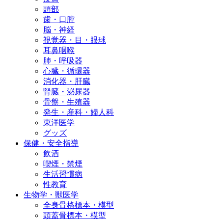
頭部
歯・口腔
脳・神経
視覚器・目・眼球
耳鼻咽喉
肺・呼吸器
心臓・循環器
消化器・肝臓
腎臓・泌尿器
骨盤・生殖器
発生・産科・婦人科
東洋医学
グッズ
保健・安全指導
飲酒
喫煙・禁煙
生活習慣病
性教育
生物学・獣医学
全身骨格標本・模型
頭蓋骨標本・模型