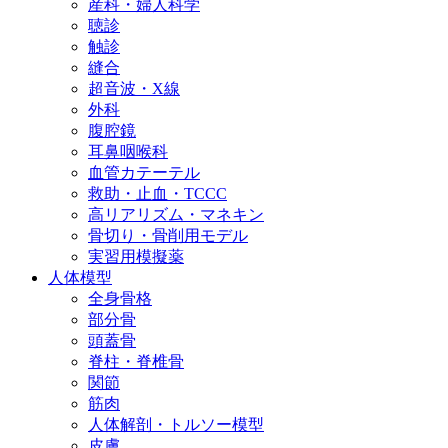
産科・婦人科学
聴診
触診
縫合
超音波・X線
外科
腹腔鏡
耳鼻咽喉科
血管カテーテル
救助・止血・TCCC
高リアリズム・マネキン
骨切り・骨削用モデル
実習用模擬薬
人体模型
全身骨格
部分骨
頭蓋骨
脊柱・脊椎骨
関節
筋肉
人体解剖・トルソー模型
皮膚