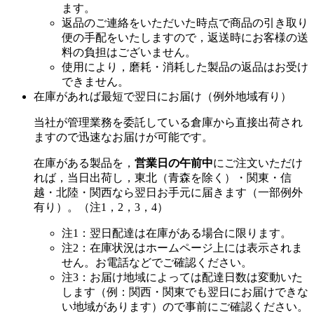
ます。
返品のご連絡をいただいた時点で商品の引き取り
便の手配をいたしますので，返送時にお客様の送
料の負担はございません。
使用により，磨耗・消耗した製品の返品はお受け
できません。
在庫があれば最短で翌日にお届け（例外地域有り）
当社が管理業務を委託している倉庫から直接出荷され
ますので迅速なお届けが可能です。
在庫がある製品を，
営業日の午前中
にご注文いただけ
れば，当日出荷し，東北（青森を除く）・関東・信
越・北陸・関西なら翌日お手元に届きます（一部例外
有り）。（注1，2，3，4）
注1：翌日配達は在庫がある場合に限ります。
注2：在庫状況はホームページ上には表示されま
せん。お電話などでご確認ください。
注3：お届け地域によっては配達日数は変動いた
します（例：関西・関東でも翌日にお届けできな
い地域があります）ので事前にご確認ください。