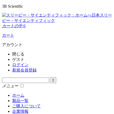
3B Scientific
日本スリー
ビー・サイエンティフィック
カートの中
0
カート
アカウント
閉じる
ゲスト
ログイン
新規会員登録
メニュー
ホーム
製品一覧
ご購入について
企業情報