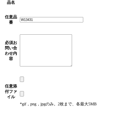
品名
任意
品
番
必須
お
問い合
わせ内
容
任意
添
付ファ
イル
*gif，png，jpgのみ。2枚まで、各最大5MB