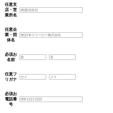
任意
支
店・営
業所名
任意
企
業・団
体名
必須
お
名前
任意
フ
リガナ
必須
お
電話番
号