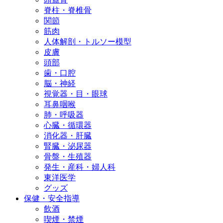
脊柱・脊椎骨
関節
筋肉
人体解剖・トルソー模型
皮膚
頭部
歯・口腔
脳・神経
視覚器・目・眼球
耳鼻咽喉
肺・呼吸器
心臓・循環器
消化器・肝臓
腎臓・泌尿器
骨盤・生殖器
発生・産科・婦人科
東洋医学
グッズ
保健・安全指導
飲酒
喫煙・禁煙