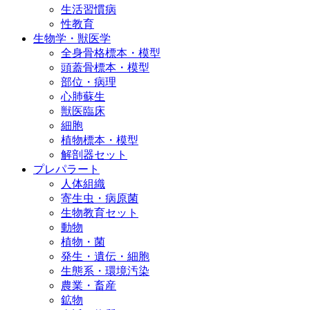
生活習慣病
性教育
生物学・獣医学
全身骨格標本・模型
頭蓋骨標本・模型
部位・病理
心肺蘇生
獣医臨床
細胞
植物標本・模型
解剖器セット
プレパラート
人体組織
寄生虫・病原菌
生物教育セット
動物
植物・菌
発生・遺伝・細胞
生態系・環境汚染
農業・畜産
鉱物