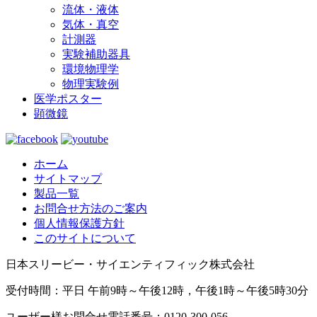
流体・液体
気体・真空
計測器
実験補助器具
環境物理学
物理実験例
医学ポスター
顕微鏡
ホーム
サイトマップ
製品一覧
お問合せ方法のご案内
個人情報保護方針
このサイトについて
日本スリービー・サイエンティフィック株式会社
受付時間：平日 午前9時～午後12時，午後1時～午後5時30分
ユーザー様お問合せ電話番号：0120-300-056