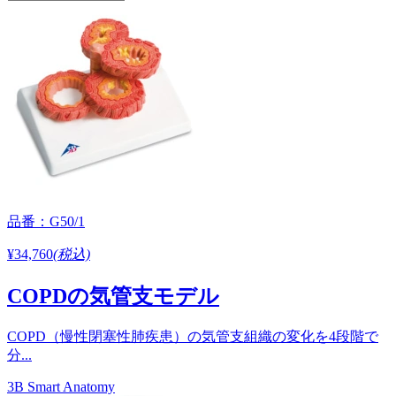
品番：G50/1
¥34,760
(税込)
COPDの気管支モデル
COPD（慢性閉塞性肺疾患）の気管支組織の変化を4段階で
分...
3B Smart Anatomy