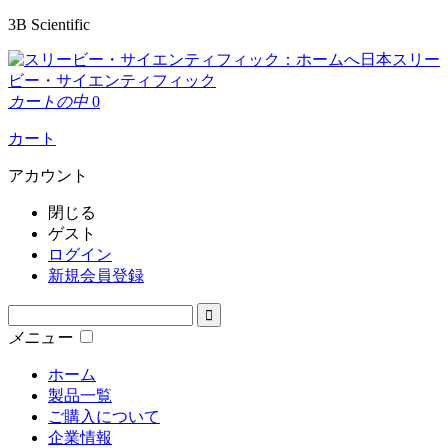
3B Scientific
日本スリー
ビー・サイエンティフィック
カートの中
0
カート
アカウント
閉じる
ゲスト
ログイン
新規会員登録
メニュー
ホーム
製品一覧
ご購入について
企業情報