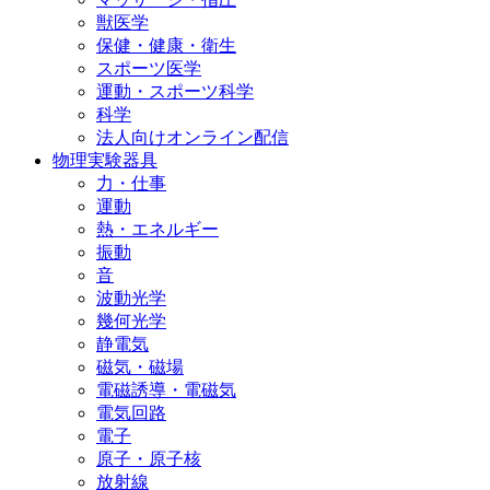
獣医学
保健・健康・衛生
スポーツ医学
運動・スポーツ科学
科学
法人向けオンライン配信
物理実験器具
力・仕事
運動
熱・エネルギー
振動
音
波動光学
幾何光学
静電気
磁気・磁場
電磁誘導・電磁気
電気回路
電子
原子・原子核
放射線