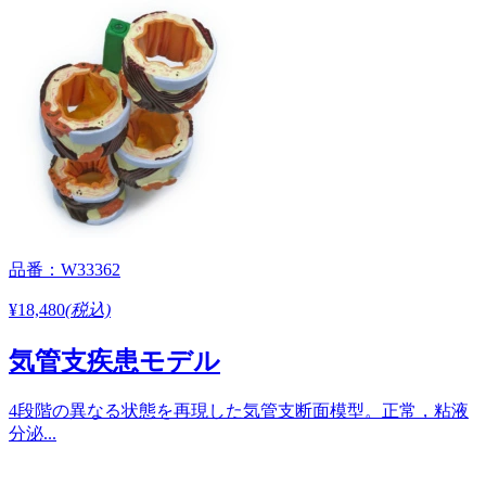
品番：W33362
¥18,480
(税込)
気管支疾患モデル
4段階の異なる状態を再現した気管支断面模型。正常，粘液
分泌...