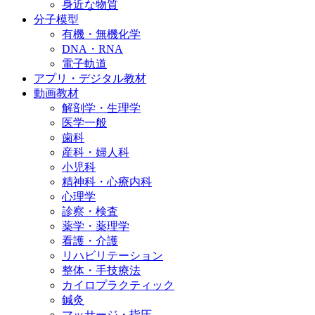
身近な物質
分子模型
有機・無機化学
DNA・RNA
電子軌道
アプリ・デジタル教材
動画教材
解剖学・生理学
医学一般
歯科
産科・婦人科
小児科
精神科・心療内科
心理学
診察・検査
薬学・薬理学
看護・介護
リハビリテーション
整体・手技療法
カイロプラクティック
鍼灸
マッサージ・指圧