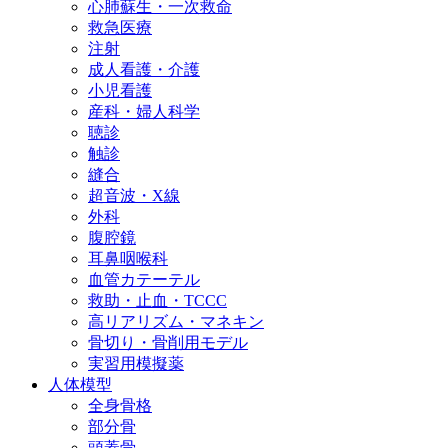
心肺蘇生・一次救命
救急医療
注射
成人看護・介護
小児看護
産科・婦人科学
聴診
触診
縫合
超音波・X線
外科
腹腔鏡
耳鼻咽喉科
血管カテーテル
救助・止血・TCCC
高リアリズム・マネキン
骨切り・骨削用モデル
実習用模擬薬
人体模型
全身骨格
部分骨
頭蓋骨