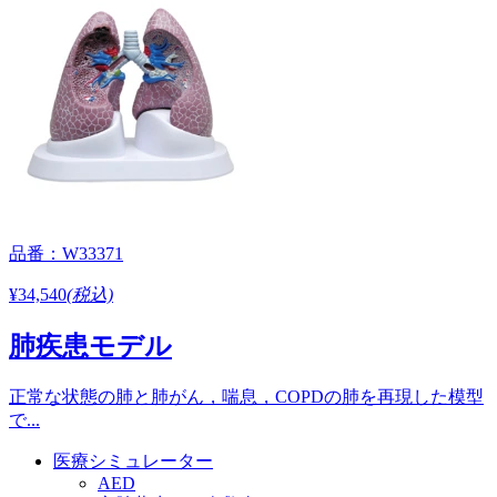
品番：W33371
¥34,540
(税込)
肺疾患モデル
正常な状態の肺と肺がん，喘息，COPDの肺を再現した模型
で...
医療シミュレーター
AED