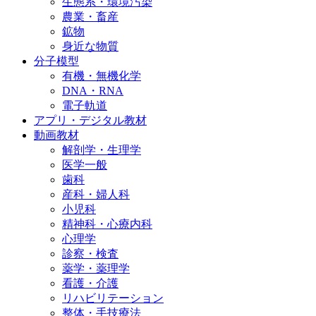
生態系・環境汚染
農業・畜産
鉱物
身近な物質
分子模型
有機・無機化学
DNA・RNA
電子軌道
アプリ・デジタル教材
動画教材
解剖学・生理学
医学一般
歯科
産科・婦人科
小児科
精神科・心療内科
心理学
診察・検査
薬学・薬理学
看護・介護
リハビリテーション
整体・手技療法