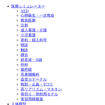
医療シミュレーター
AED
心肺蘇生・一次救命
救急医療
注射
成人看護・介護
小児看護
産科・婦人科学
聴診
触診
縫合
超音波・X線
外科
腹腔鏡
耳鼻咽喉科
血管カテーテル
救助・止血・TCCC
高リアリズム・マネキン
骨切り・骨削用モデル
実習用模擬薬
人体模型