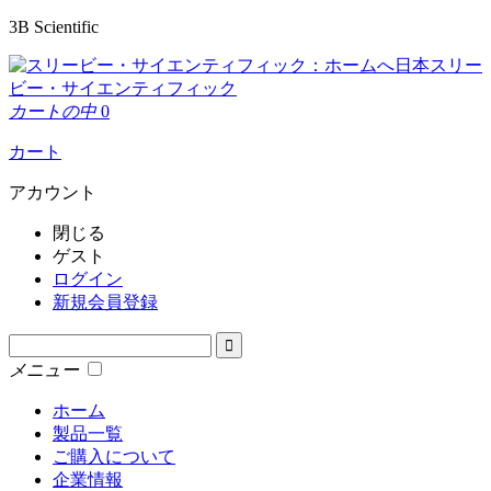
3B Scientific
日本スリー
ビー・サイエンティフィック
カートの中
0
カート
アカウント
閉じる
ゲスト
ログイン
新規会員登録
メニュー
ホーム
製品一覧
ご購入について
企業情報