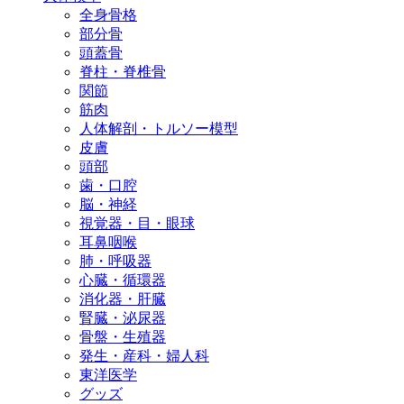
全身骨格
部分骨
頭蓋骨
脊柱・脊椎骨
関節
筋肉
人体解剖・トルソー模型
皮膚
頭部
歯・口腔
脳・神経
視覚器・目・眼球
耳鼻咽喉
肺・呼吸器
心臓・循環器
消化器・肝臓
腎臓・泌尿器
骨盤・生殖器
発生・産科・婦人科
東洋医学
グッズ