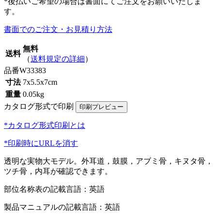
*後払いご希望の場合は書面にてご注文をお願いいたしま
す。
書面でのご注文・お見積り方法
無料
送料
（
送料規定の詳細
）
品番
W33383
寸法
7x5.5x7cm
重量
0.05kg
カタログ形式で印刷
*カタログ形式印刷とは
*印刷時にURLを消す
透明な実物大モデル。外耳道，鼓膜，アブミ骨，キヌタ骨，
ツチ骨，内耳が確認できます。
部位名称表の記載言語：英語
製品マニュアルの記載言語：英語