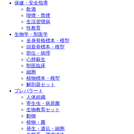
保健・安全指導
飲酒
喫煙・禁煙
生活習慣病
性教育
生物学・獣医学
全身骨格標本・模型
頭蓋骨標本・模型
部位・病理
心肺蘇生
獣医臨床
細胞
植物標本・模型
解剖器セット
プレパラート
人体組織
寄生虫・病原菌
生物教育セット
動物
植物・菌
発生・遺伝・細胞