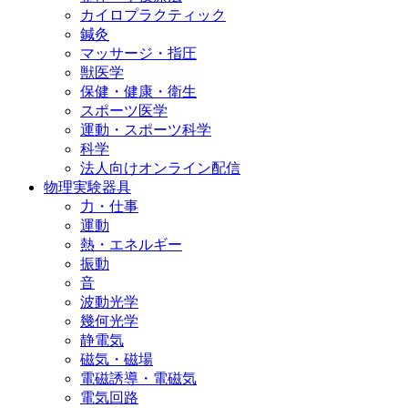
カイロプラクティック
鍼灸
マッサージ・指圧
獣医学
保健・健康・衛生
スポーツ医学
運動・スポーツ科学
科学
法人向けオンライン配信
物理実験器具
力・仕事
運動
熱・エネルギー
振動
音
波動光学
幾何光学
静電気
磁気・磁場
電磁誘導・電磁気
電気回路