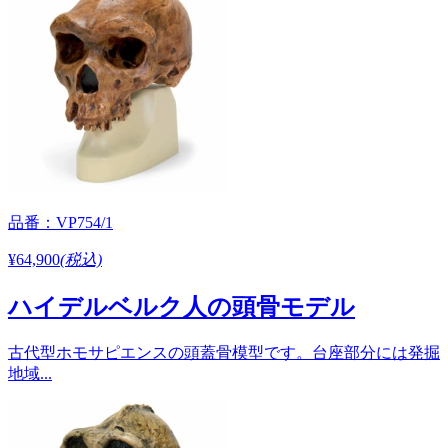
品番：VP754/1
¥64,900
(税込)
ハイデルベルク人の頭骨モデル
古代型ホモサピエンスの頭蓋骨模型です。台座部分には発掘
地域...