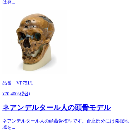
は発...
品番：VP751/1
¥70,400
(税込)
ネアンデルタール人の頭骨モデル
ネアンデルタール人の頭蓋骨模型です。台座部分には発掘地
域を...