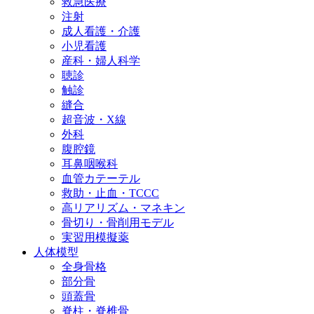
救急医療
注射
成人看護・介護
小児看護
産科・婦人科学
聴診
触診
縫合
超音波・X線
外科
腹腔鏡
耳鼻咽喉科
血管カテーテル
救助・止血・TCCC
高リアリズム・マネキン
骨切り・骨削用モデル
実習用模擬薬
人体模型
全身骨格
部分骨
頭蓋骨
脊柱・脊椎骨