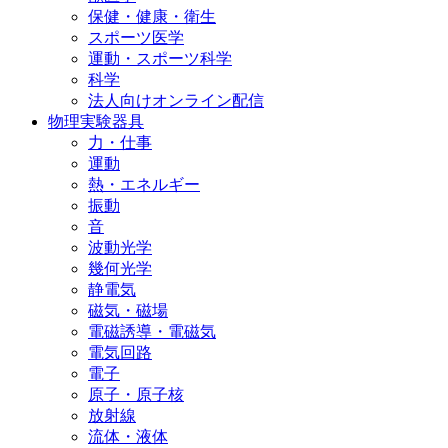
保健・健康・衛生
スポーツ医学
運動・スポーツ科学
科学
法人向けオンライン配信
物理実験器具
力・仕事
運動
熱・エネルギー
振動
音
波動光学
幾何光学
静電気
磁気・磁場
電磁誘導・電磁気
電気回路
電子
原子・原子核
放射線
流体・液体