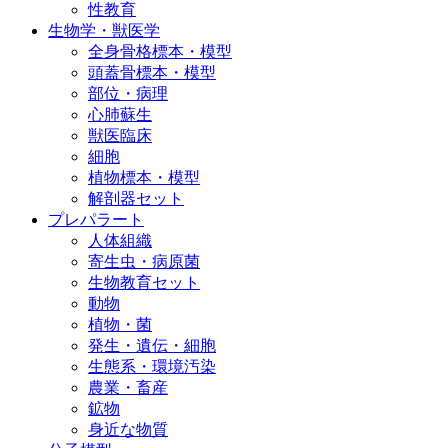
性教育
生物学・獣医学
全身骨格標本・模型
頭蓋骨標本・模型
部位・病理
心肺蘇生
獣医臨床
細胞
植物標本・模型
解剖器セット
プレパラート
人体組織
寄生虫・病原菌
生物教育セット
動物
植物・菌
発生・遺伝・細胞
生態系・環境汚染
農業・畜産
鉱物
身近な物質