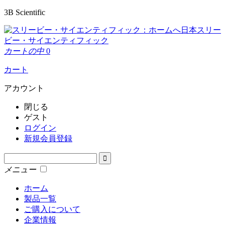
3B Scientific
日本スリー
ビー・サイエンティフィック
カートの中
0
カート
アカウント
閉じる
ゲスト
ログイン
新規会員登録
メニュー
ホーム
製品一覧
ご購入について
企業情報