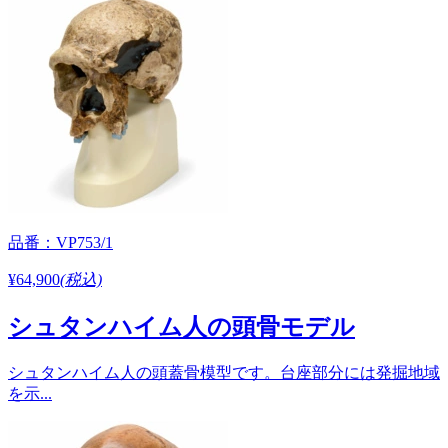
品番：VP753/1
¥64,900
(税込)
シュタンハイム人の頭骨モデル
シュタンハイム人の頭蓋骨模型です。台座部分には発掘地域
を示...