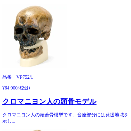
品番：VP752/1
¥64,900
(税込)
クロマニヨン人の頭骨モデル
クロマニヨン人の頭蓋骨模型です。台座部分には発掘地域を
示し...