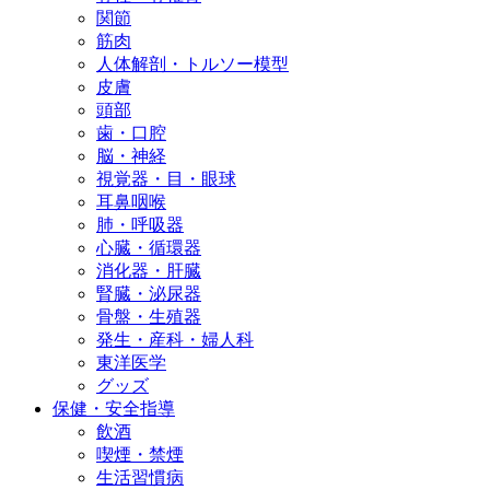
関節
筋肉
人体解剖・トルソー模型
皮膚
頭部
歯・口腔
脳・神経
視覚器・目・眼球
耳鼻咽喉
肺・呼吸器
心臓・循環器
消化器・肝臓
腎臓・泌尿器
骨盤・生殖器
発生・産科・婦人科
東洋医学
グッズ
保健・安全指導
飲酒
喫煙・禁煙
生活習慣病