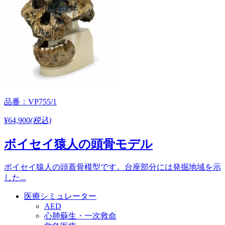
品番：VP755/1
¥64,900
(税込)
ボイセイ猿人の頭骨モデル
ボイセイ猿人の頭蓋骨模型です。台座部分には発掘地域を示
した...
医療シミュレーター
AED
心肺蘇生・一次救命