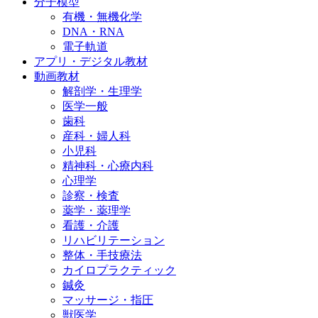
分子模型
有機・無機化学
DNA・RNA
電子軌道
アプリ・デジタル教材
動画教材
解剖学・生理学
医学一般
歯科
産科・婦人科
小児科
精神科・心療内科
心理学
診察・検査
薬学・薬理学
看護・介護
リハビリテーション
整体・手技療法
カイロプラクティック
鍼灸
マッサージ・指圧
獣医学