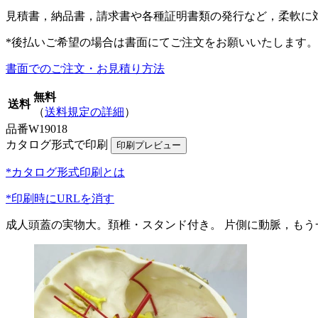
見積書，納品書，請求書や各種証明書類の発行など，柔軟に
*後払いご希望の場合は書面にてご注文をお願いいたします。
書面でのご注文・お見積り方法
無料
送料
（
送料規定の詳細
）
品番
W19018
カタログ形式で印刷
*カタログ形式印刷とは
*印刷時にURLを消す
成人頭蓋の実物大。頚椎・スタンド付き。 片側に動脈，もう