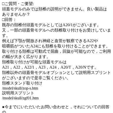
□ご質問・ご要望:
頭蓋モデルのみでは頚椎の説明ができません。良い製品は
ありませんか？
□回答：
既存の頚椎付頭蓋モデルとしてはA20/1がございます。
又，一部の頭蓋骨モデルへの頚椎取り付けをお受けしていま
す。
例えば下顎が開放され神経と血管が観察できるA22や
咀嚼筋がついたA24にも頚椎を取り付けることができます。
取り付ける頚椎は可動式で屈曲，回旋が可能なので，ご利用
の幅が大きく広がります。
頚椎取り付けが可能な頭蓋モデルは
A21，A22，A22/1，A23，A24，A20/T，A20/Nです。
頚椎以外の頭蓋骨モデルオプションとして説明用スプリント
がございますので是非ご覧ください。
頚椎スタンド取り付け
/model/skull/zop-s.htm
説明用スプリント
/model/skull/zgf01.htm
●今までにいただいたお問い合わせと，それについての回答
の