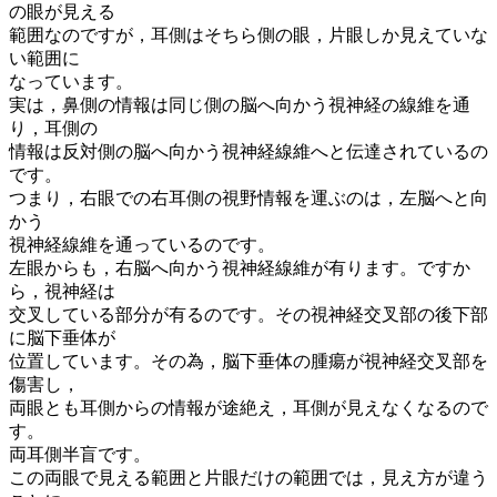
の眼が見える
範囲なのですが，耳側はそちら側の眼，片眼しか見えていな
い範囲に
なっています。
実は，鼻側の情報は同じ側の脳へ向かう視神経の線維を通
り，耳側の
情報は反対側の脳へ向かう視神経線維へと伝達されているの
です。
つまり，右眼での右耳側の視野情報を運ぶのは，左脳へと向
かう
視神経線維を通っているのです。
左眼からも，右脳へ向かう視神経線維が有ります。ですか
ら，視神経は
交叉している部分が有るのです。その視神経交叉部の後下部
に脳下垂体が
位置しています。その為，脳下垂体の腫瘍が視神経交叉部を
傷害し，
両眼とも耳側からの情報が途絶え，耳側が見えなくなるので
す。
両耳側半盲です。
この両眼で見える範囲と片眼だけの範囲では，見え方が違う