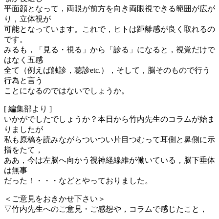
平面顔となって，両眼が前方を向き両眼視できる範囲が広が
り，立体視が
可能となっています。これで，ヒトは距離感が良く取れるの
です。
みるも，「見る・視る」から「診る」になると，視覚だけで
はなく五感
全て（例えば触診，聴診etc.），そして，脳そのもので行う
行為と言う
ことになるのではないでしょうか。
[ 編集部より ]
いかがでしたでしょうか？本日から竹内先生のコラムが始ま
りましたが
私も原稿を読みながらついつい片目つむって耳側と鼻側に示
指をたて，
ああ，今は左脳へ向かう視神経線維が働いている，脳下垂体
は無事
だった！・・・などとやっておりました。
＜ご意見をおきかせ下さい＞
▽竹内先生へのご意見・ご感想や，コラムで感じたこと，