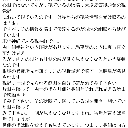
心眼ではないですが，視ているのは脳，大脳皮質後頭葉の視
覚野
において視ているのです。外界からの視覚情報を受け取るの
は「眼」
ですが，その情報を脳まで伝達するのが眼球の網膜から延び
ています
末梢神経である視神経です。
両耳側半盲という症状があります。馬車馬のように真っ直ぐ
前だけ見え
るが，両方の眼とも耳側の端が良く見えなくなるという症状
なのです。
眼球の異常所見が無く，この視野障害で脳下垂体腫瘍が発見
されます。
視野，片眼で見られる範囲を自分で確かめてみて下さい。
片眼を瞑って，両手の指を耳側と鼻側とそれぞれ見える所ま
で移動させ
てみて下さい。その状態で，瞑っている眼を開き，開いてい
た眼を瞑って
みて下さい。耳側が見えなくなりますよね。当然と言えば当
然でしょうが，
鼻側の指は眼を変えても見えています。つまり，鼻側は両方