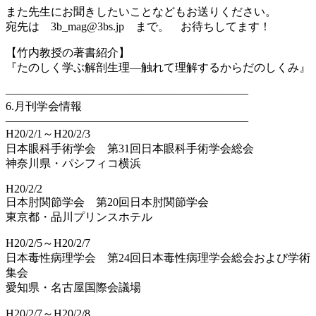
また先生にお聞きしたいことなどもお送りください。
宛先は 3b_mag@3bs.jp まで。 お待ちしてます！
【竹内教授の著書紹介】
『たのしく学ぶ解剖生理―触れて理解するからだのしくみ』
—————————————————————–
6.月刊学会情報
—————————————————————–
H20/2/1～H20/2/3
日本眼科手術学会 第31回日本眼科手術学会総会
神奈川県・パシフィコ横浜
H20/2/2
日本肘関節学会 第20回日本肘関節学会
東京都・品川プリンスホテル
H20/2/5～H20/2/7
日本毒性病理学会 第24回日本毒性病理学会総会および学術
集会
愛知県・名古屋国際会議場
H20/2/7～H20/2/8