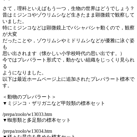
さて，理科といえばもう一つ，生物の世界はどうでしょう？
昔はミジンコやゾウリムシなど生きたまま顕微鏡で観察して
いました。
特にミジンコなどは顕微鏡上でバシャバシャ動くので，観察
が大変
だったことや，ゾウリムシやミドリムシなどが優雅に泳ぐ姿
も
思い出されます（懐かしい小学校時代の思い出です。）
今ではプレパラート形式で，動かない組織をじっくり見られ
る
ようになりました。
以下は最近ホームページ上に追加されたプレパラート標本で
す。
＜動物のプレパラート＞
▼ミジンコ・ザリガニなど甲殻類の標本セット
/prepa/zoolo/w13033.htm
▼蜘形類と多足類の標本セット
/prepa/zoolo/w13034.htm
▼様々な昆虫を集めた標本セット