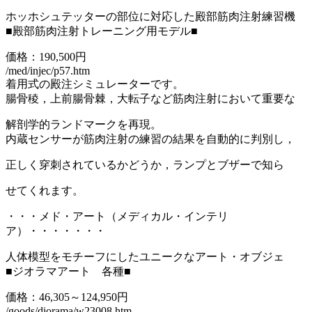
ホッホシュテッターの部位に対応した殿部筋肉注射練習機
■殿部筋肉注射トレーニング用モデル■
価格：190,500円
/med/injec/p57.htm
着用式の殿注シミュレーターです。
腸骨稜，上前腸骨棘，大転子など筋肉注射において重要な
解剖学的ランドマークを再現。
内蔵センサーが筋肉注射の練習の結果を自動的に判別し，
正しく穿刺されているかどうか，ランプとブザーで知ら
せてくれます。
・・・メド・アート（メディカル・インテリ
ア）・・・・・・・
人体模型をモチーフにしたユニークなアート・オブジェ
■ジオラマアート 各種■
価格：46,305～124,950円
/goods/diorama/w23008.htm