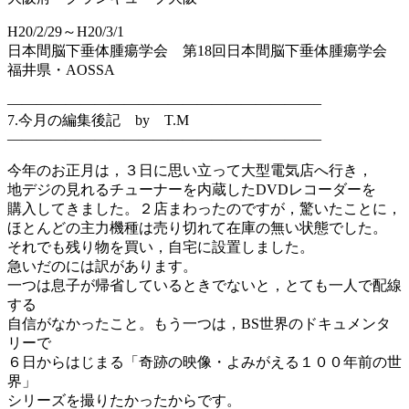
H20/2/29～H20/3/1
日本間脳下垂体腫瘍学会 第18回日本間脳下垂体腫瘍学会
福井県・AOSSA
—————————————————————–
7.今月の編集後記 by T.M
—————————————————————–
今年のお正月は，３日に思い立って大型電気店へ行き，
地デジの見れるチューナーを内蔵したDVDレコーダーを
購入してきました。２店まわったのですが，驚いたことに，
ほとんどの主力機種は売り切れて在庫の無い状態でした。
それでも残り物を買い，自宅に設置しました。
急いだのには訳があります。
一つは息子が帰省しているときでないと，とても一人で配線
する
自信がなかったこと。もう一つは，BS世界のドキュメンタ
リーで
６日からはじまる「奇跡の映像・よみがえる１００年前の世
界」
シリーズを撮りたかったからです。