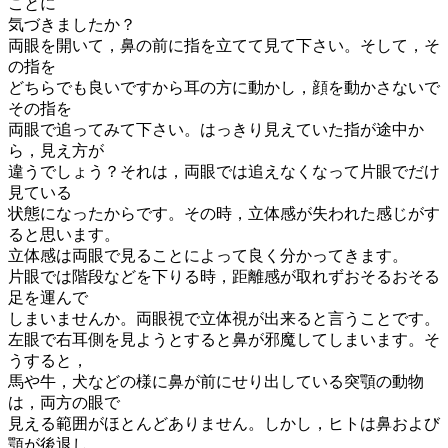
ことに
気づきましたか？
両眼を開いて，鼻の前に指を立てて見て下さい。そして，そ
の指を
どちらでも良いですから耳の方に動かし，顔を動かさないで
その指を
両眼で追ってみて下さい。はっきり見えていた指が途中か
ら，見え方が
違うでしょう？それは，両眼では追えなくなって片眼でだけ
見ている
状態になったからです。その時，立体感が失われた感じがす
ると思います。
立体感は両眼で見ることによって良く分かってきます。
片眼では階段などを下りる時，距離感が取れずおそるおそる
足を運んで
しまいませんか。両眼視で立体視が出来ると言うことです。
左眼で右耳側を見ようとすると鼻が邪魔してしまいます。そ
うすると，
馬や牛，犬などの様に鼻が前にせり出している突顎の動物
は，両方の眼で
見える範囲がほとんどありません。しかし，ヒトは鼻および
顎が後退し