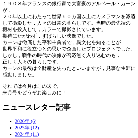
１９０８年フランスの銀行家で大富豪のアルベール・カーン
が，
２０年以上にわたって世界５０カ国以上にカメラマンを派遣
して撮影した，人々の日常の暮らしです。当時の最先端の
機材を投入して，カラーで撮影されています。
期待にたがわず，すばらしい映像でした。
カーンは徹底した平和主義者で，異文化を知ることが
世界平和に役立つとの思いで企画したプロジェクトでした。
しかし，戦争の時代の映像が否応無く入り込むのも，
正しく人々の暮らしです。
カーンの最後は全財産を失ったといいますが，見事な生涯に
感動しました。
それでは今月はこの辺で。
来月号をどうぞお楽しみに！
ニュースレター記事
2026年 (6)
2025年 (12)
2024年 (11)