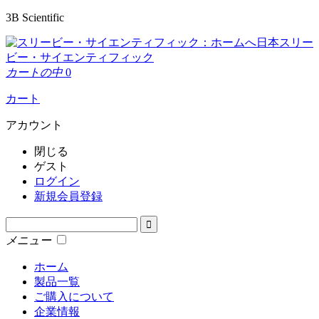
3B Scientific
日本スリー
ビー・サイエンティフィック
カートの中
0
カート
アカウント
閉じる
ゲスト
ログイン
新規会員登録
メニュー
ホーム
製品一覧
ご購入について
企業情報