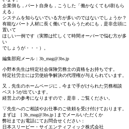
企業側も，パート自身も，こうした「働かなくても6割もら
える」
システムを知らないでいる方が多いのではないでしょうか？
有能なパート人材に長く働いてもらうためにも，是非念頭に
置いて
ほしい一例です（実際は忙しくて時間オーバーで悩む方が多
い
でしょうが・・・）。
編集部宛メール：3b_mag@3bs.jp
小野本先生は特定社会保険労務士の資格をお持ちです。
特定社労士には労使紛争解決の代理権が与えられています。
又，先生のホームページに，今まで手がけられた労務相談
ベスト5が出ています。
経営上の参考になりますので，是非，ご覧ください。
▽先生へのご相談やお仕事のご依頼を受け付けております。
まずは [ 3b_mag@3bs.jp ] までメールいただくか
弊社までお電話にてお問合せください：
日本スリービー・サイエンティフィック株式会社