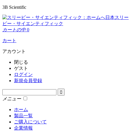
3B Scientific
日本スリー
ビー・サイエンティフィック
カートの中
0
カート
アカウント
閉じる
ゲスト
ログイン
新規会員登録
メニュー
ホーム
製品一覧
ご購入について
企業情報