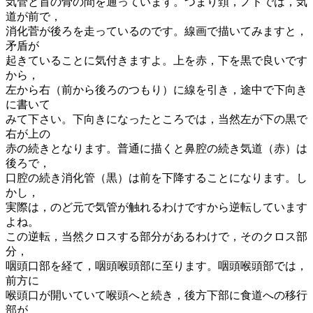
気管と首の骨の間を通っています。つまり頚，ノドでは，気
道が前で，
消化菅が後ろを走っているのです。線画で描いてみますと，
矛盾が
起きていることに気付きますよ。上を赤，下を黒で良いです
から，
左から右（前から後ろのつもり）に線を引き，途中で下向き
に書いて
みて下さい。下向きになったところでは，当然左が下の黒で
右が上の
赤の続きとなります。普通に描くと鼻腔の続き気道（赤）は
後ろで，
口腔の続き消化管（黒）は前を下降することになります。し
かし，
実際は，のど元で気管が触れるわけですから逆転しています
よね。
この逆転，当然クロスする部分があるわけで，そのクロス部
分，
咽頭口部を経て，咽頭喉頭部に至ります。咽頭喉頭部では，
前方に
喉頭口が開いていて喉頭へと続き，後方下部に食道への移行
部が