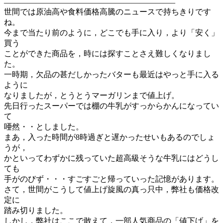
—————————————————————–
世間では原油高や食料価格高騰のニュースで持ちきりです
ね。
今まで当たり前のように，どこでも手に入り，より「安く」
買う
ことができた商品を，時には探すことさえ難しくなりまし
た。
一時期，欠品の甚だしかったバターも最近はやっと手に入る
ように
なりましたが，とうとうマーガリンまで値上げ。
先日行ったスーパーでは棚の牛乳がすっからかんになってい
て
唖然・・としました。
まあ，入った時間が8時過ぎと遅かったせいもあるのでしょ
うが，
かといってわずかに残っていた超高級そうな牛乳にはどうし
ても
手がのびず・・・すごすごと帰っていった記憶があります。
さて，世間がこうして値上げ旋風の真っ只中，弊社も価格改
定に
踏み切りました。
しかし，弊社はここで敢えて，一部人気商品の「値下げ」を