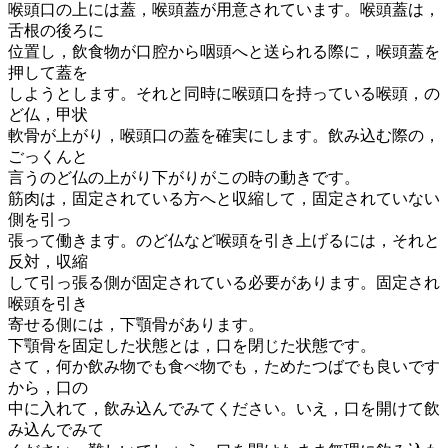
喉頭口の上には蓋，喉頭蓋が用意されています。喉頭蓋は，
舌根の後ろに
位置し，飲食物が口腔から咽頭へと送られる際に，喉頭蓋を
押して蓋を
しようとします。それと同時に喉頭口を持っている喉頭，の
ど仏，甲状
軟骨が上がり，喉頭口の蓋を確実にします。飲み込む際の，
ごっくんと
言うのど仏の上がり下がりがこの時の動きです。
筋肉は，固定されている方へと収縮して，固定されていない
側を引っ
張って働きます。のど仏など喉頭を引き上げるには，それと
反対，収縮
して引っ張る側が固定されている必要があります。固定され
喉頭を引き
寄せる側には，下顎骨があります。
下顎骨を固定した状態とは，口を閉じた状態です。
さて，何か飲み物でも食べ物でも，ためたつばでも良いです
から，口の
中に入れて，飲み込んでみてください。いえ，口を開けて飲
み込んでみて