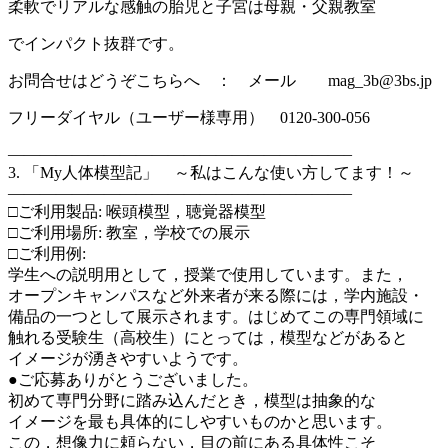
柔軟でリアルな感触の胎児と子宮は母親・父親教室
でインパクト抜群です。
お問合せはどうぞこちらへ ： メール mag_3b@3bs.jp
フリーダイヤル（ユーザー様専用） 0120-300-056
—————————————————————–
3. 「My人体模型記」 ～私はこんな使い方してます！～
—————————————————————–
□ご利用製品: 喉頭模型，聴覚器模型
□ご利用場所: 教室，学校での展示
□ご利用例:
学生への説明用として，授業で使用しています。また，
オープンキャンパスなど外来者が来る際には，学内施設・
備品の一つとして展示されます。はじめてこの専門領域に
触れる受験生（高校生）にとっては，模型などがあると
イメージが湧きやすいようです。
●ご応募ありがとうございました。
初めて専門分野に踏み込んだとき，模型は抽象的な
イメージを最も具体的にしやすいものかと思います。
この，想像力に頼らない，目の前にある具体性こそ