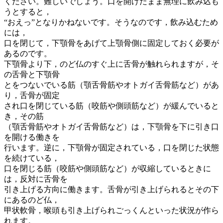
ください。難しいでしょう。口を開けたまま無理に飲み込も
うとすると，
“おえっ”となりかねないです。そうなのです，飲み込むため
には，
口を閉じて，下顎骨をあげて上顎骨側に固定しておく必要が
あるのです。
下顎骨より下，のど仏のすぐ上に舌骨が触れられますが，そ
の舌骨と下顎骨
とをつないでいる筋（顎舌骨筋やオトガイ舌骨筋など）があ
り，舌骨が固定
され口を閉じている筋（咬筋や側頭筋など）が緩んでいると
き，その筋
（顎舌骨筋やオトガイ舌骨筋など）は，下顎骨を下に引き口
を開ける働きを
行います。逆に，下顎骨が固定されている，口を閉じた状態
を続けている，
口を閉じる筋（咬筋や側頭筋など）が収縮しているときに
は，反対に舌骨を
引き上げる方向に働きます。舌骨が引き上げられるとその下
にあるのど仏，
甲状軟骨，喉頭も引き上げられごっくんといった状況が作ら
れます。