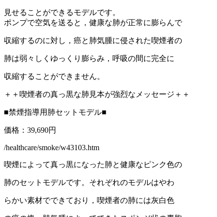
見せることができるモデルです。
ポンプで空気を送ると，健康な肺が正常に膨らんで
収縮するのに対し，癌と肺気腫に侵された喫煙者の
肺は弱々しくゆっくり膨らみ，呼吸の間に完全に
収縮することができません。
＋＋喫煙者の真っ黒な肺見本が強烈なメッセージ＋＋
■禁煙指導用肺セットモデル■
価格：39,690円
/healthcare/smoke/w43103.htm
喫煙によって真っ黒になった肺と健康なピンク色の
肺のセットモデルです。それぞれのモデルはやわ
らかい素材でできており，喫煙者の肺には灰白色