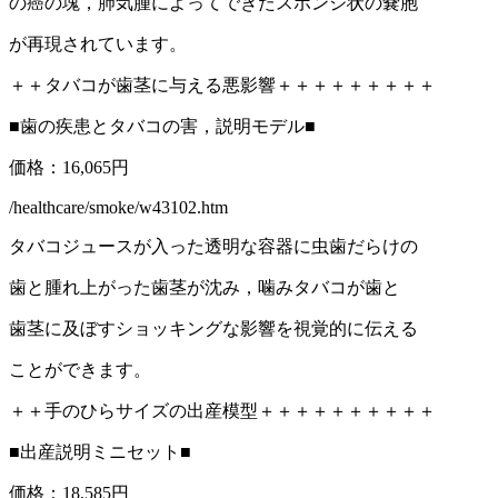
の癌の塊，肺気腫によってできたスポンジ状の嚢胞
が再現されています。
＋＋タバコが歯茎に与える悪影響＋＋＋＋＋＋＋＋＋
■歯の疾患とタバコの害，説明モデル■
価格：16,065円
/healthcare/smoke/w43102.htm
タバコジュースが入った透明な容器に虫歯だらけの
歯と腫れ上がった歯茎が沈み，噛みタバコが歯と
歯茎に及ぼすショッキングな影響を視覚的に伝える
ことができます。
＋＋手のひらサイズの出産模型＋＋＋＋＋＋＋＋＋＋
■出産説明ミニセット■
価格：18,585円