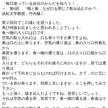
「毎日使っている自分のからだを知ろう！ 」
～ 第6回 「咽と喉，なぜ口を閉じて飲み込むのか？」
浜松大学教授，竹内修二
第２回目でこの違いを述べました。
再び何故お出ましかと思われることでしょう。
食べ物の入り口は口です。
空気の取り入れ口は，口も有りですが鼻ですよね。
鼻は口の上に有ります。空気の通り道は，鼻の入り口外鼻孔
から
鼻腔を通ります。食べ物の通り道は，口の入り口口裂から口
腔に
入ります。どちらもそれぞれ後ろに向かいますが，首では通
り道は
曲がって下向きにならなければ行けません。さて，のど元に
やや凹ん
でいる所が有ります。頚窩と言いますが，そこを押してみて
下さい。
もっと強く。咳き込んだようですね。息苦しいでしょう。
それは空気の通る管，気管です。食べ物の通る道，食道はそ
の