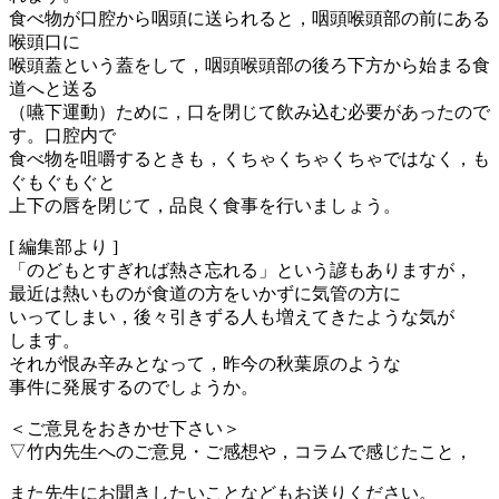
食べ物が口腔から咽頭に送られると，咽頭喉頭部の前にある
喉頭口に
喉頭蓋という蓋をして，咽頭喉頭部の後ろ下方から始まる食
道へと送る
（嚥下運動）ために，口を閉じて飲み込む必要があったので
す。口腔内で
食べ物を咀嚼するときも，くちゃくちゃくちゃではなく，も
ぐもぐもぐと
上下の唇を閉じて，品良く食事を行いましょう。
[ 編集部より ]
「のどもとすぎれば熱さ忘れる」という諺もありますが，
最近は熱いものが食道の方をいかずに気管の方に
いってしまい，後々引きずる人も増えてきたような気が
します。
それが恨み辛みとなって，昨今の秋葉原のような
事件に発展するのでしょうか。
＜ご意見をおきかせ下さい＞
▽竹内先生へのご意見・ご感想や，コラムで感じたこと，
また先生にお聞きしたいことなどもお送りください。