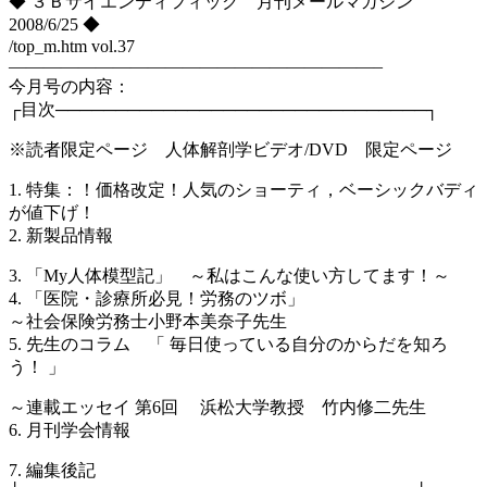
◆ ３Ｂサイエンティフィック 月刊メールマガジン
2008/6/25 ◆
/top_m.htm vol.37
—————————————————————–
今月号の内容：
┌目次───────────────────────────────┐
※読者限定ページ 人体解剖学ビデオ/DVD 限定ページ
1. 特集：！価格改定！人気のショーティ，ベーシックバディ
が値下げ！
2. 新製品情報
3. 「My人体模型記」 ～私はこんな使い方してます！～
4. 「医院・診療所必見！労務のツボ」
～社会保険労務士小野本美奈子先生
5. 先生のコラム 「 毎日使っている自分のからだを知ろ
う！ 」
～連載エッセイ 第6回 浜松大学教授 竹内修二先生
6. 月刊学会情報
7. 編集後記