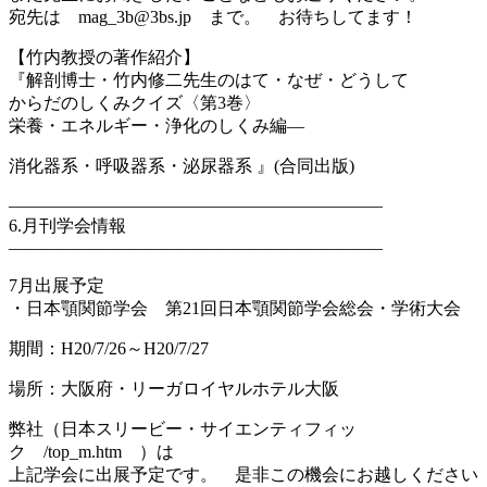
宛先は mag_3b@3bs.jp まで。 お待ちしてます！
【竹内教授の著作紹介】
『解剖博士・竹内修二先生のはて・なぜ・どうして
からだのしくみクイズ〈第3巻〉
栄養・エネルギー・浄化のしくみ編―
消化器系・呼吸器系・泌尿器系 』(合同出版)
—————————————————————–
6.月刊学会情報
—————————————————————–
7月出展予定
・日本顎関節学会 第21回日本顎関節学会総会・学術大会
期間：H20/7/26～H20/7/27
場所：大阪府・リーガロイヤルホテル大阪
弊社（日本スリービー・サイエンティフィッ
ク /top_m.htm ）は
上記学会に出展予定です。 是非この機会にお越しください