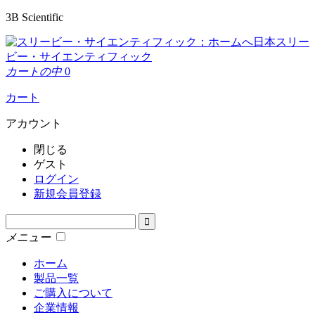
3B Scientific
日本スリー
ビー・サイエンティフィック
カートの中
0
カート
アカウント
閉じる
ゲスト
ログイン
新規会員登録
メニュー
ホーム
製品一覧
ご購入について
企業情報