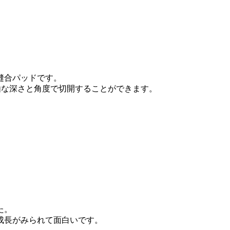
縫合パッドです。
由な深さと角度で切開することができます。
た。
成長がみられて面白いです。