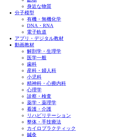
身近な物質
分子模型
有機・無機化学
DNA・RNA
電子軌道
アプリ・デジタル教材
動画教材
解剖学・生理学
医学一般
歯科
産科・婦人科
小児科
精神科・心療内科
心理学
診察・検査
薬学・薬理学
看護・介護
リハビリテーション
整体・手技療法
カイロプラクティック
鍼灸