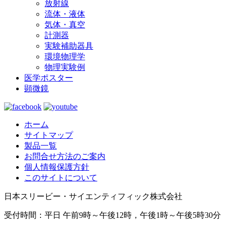
放射線
流体・液体
気体・真空
計測器
実験補助器具
環境物理学
物理実験例
医学ポスター
顕微鏡
ホーム
サイトマップ
製品一覧
お問合せ方法のご案内
個人情報保護方針
このサイトについて
日本スリービー・サイエンティフィック株式会社
受付時間：平日 午前9時～午後12時，午後1時～午後5時30分