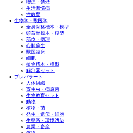
喫煙・禁煙
生活習慣病
性教育
生物学・獣医学
全身骨格標本・模型
頭蓋骨標本・模型
部位・病理
心肺蘇生
獣医臨床
細胞
植物標本・模型
解剖器セット
プレパラート
人体組織
寄生虫・病原菌
生物教育セット
動物
植物・菌
発生・遺伝・細胞
生態系・環境汚染
農業・畜産
鉱物