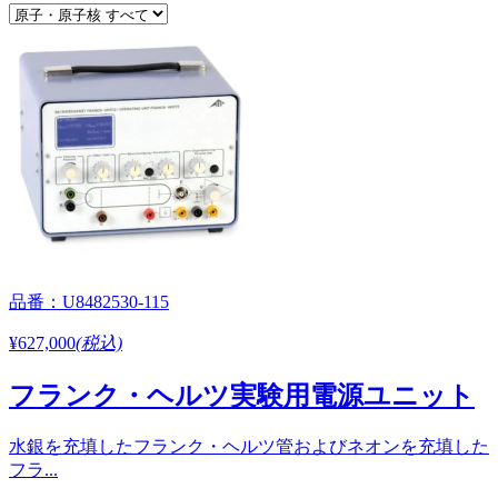
品番：U8482530-115
¥627,000
(税込)
フランク・ヘルツ実験用電源ユニット
水銀を充填したフランク・ヘルツ管およびネオンを充填した
フラ...