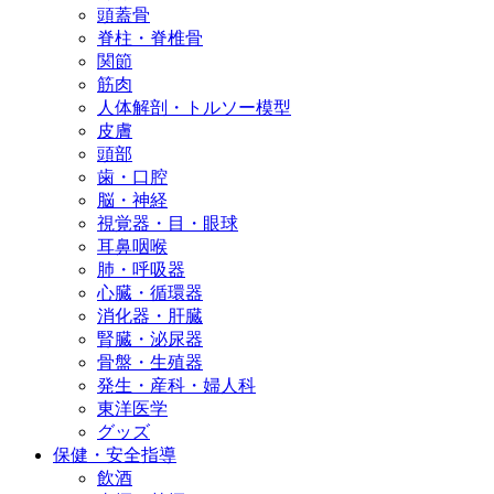
頭蓋骨
脊柱・脊椎骨
関節
筋肉
人体解剖・トルソー模型
皮膚
頭部
歯・口腔
脳・神経
視覚器・目・眼球
耳鼻咽喉
肺・呼吸器
心臓・循環器
消化器・肝臓
腎臓・泌尿器
骨盤・生殖器
発生・産科・婦人科
東洋医学
グッズ
保健・安全指導
飲酒