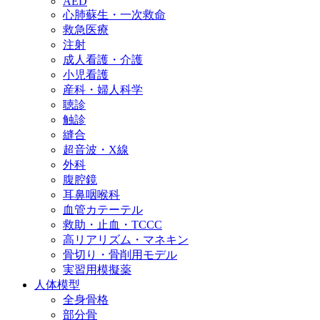
AED
心肺蘇生・一次救命
救急医療
注射
成人看護・介護
小児看護
産科・婦人科学
聴診
触診
縫合
超音波・X線
外科
腹腔鏡
耳鼻咽喉科
血管カテーテル
救助・止血・TCCC
高リアリズム・マネキン
骨切り・骨削用モデル
実習用模擬薬
人体模型
全身骨格
部分骨