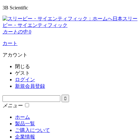
3B Scientific
日本スリー
ビー・サイエンティフィック
カートの中
0
カート
アカウント
閉じる
ゲスト
ログイン
新規会員登録
メニュー
ホーム
製品一覧
ご購入について
企業情報