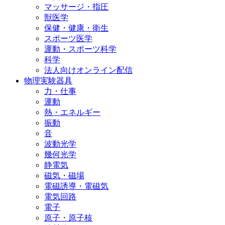
マッサージ・指圧
獣医学
保健・健康・衛生
スポーツ医学
運動・スポーツ科学
科学
法人向けオンライン配信
物理実験器具
力・仕事
運動
熱・エネルギー
振動
音
波動光学
幾何光学
静電気
磁気・磁場
電磁誘導・電磁気
電気回路
電子
原子・原子核