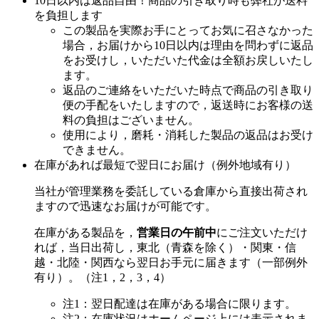
10日以内は返品自由！商品の引き取り時も弊社が送料
を負担します
この製品を実際お手にとってお気に召さなかった
場合，お届けから10日以内は理由を問わずに返品
をお受けし，いただいた代金は全額お戻しいたし
ます。
返品のご連絡をいただいた時点で商品の引き取り
便の手配をいたしますので，返送時にお客様の送
料の負担はございません。
使用により，磨耗・消耗した製品の返品はお受け
できません。
在庫があれば最短で翌日にお届け（例外地域有り）
当社が管理業務を委託している倉庫から直接出荷され
ますので迅速なお届けが可能です。
在庫がある製品を，
営業日の午前中
にご注文いただけ
れば，当日出荷し，東北（青森を除く）・関東・信
越・北陸・関西なら翌日お手元に届きます（一部例外
有り）。（注1，2，3，4）
注1：翌日配達は在庫がある場合に限ります。
注2：在庫状況はホームページ上には表示されま