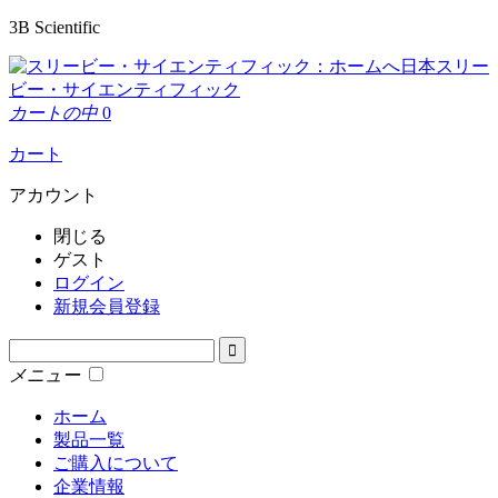
3B Scientific
日本スリー
ビー・サイエンティフィック
カートの中
0
カート
アカウント
閉じる
ゲスト
ログイン
新規会員登録
メニュー
ホーム
製品一覧
ご購入について
企業情報