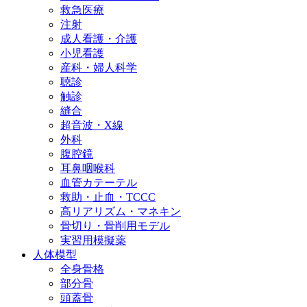
救急医療
注射
成人看護・介護
小児看護
産科・婦人科学
聴診
触診
縫合
超音波・X線
外科
腹腔鏡
耳鼻咽喉科
血管カテーテル
救助・止血・TCCC
高リアリズム・マネキン
骨切り・骨削用モデル
実習用模擬薬
人体模型
全身骨格
部分骨
頭蓋骨