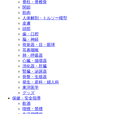
脊柱・脊椎骨
関節
筋肉
人体解剖・トルソー模型
皮膚
頭部
歯・口腔
脳・神経
視覚器・目・眼球
耳鼻咽喉
肺・呼吸器
心臓・循環器
消化器・肝臓
腎臓・泌尿器
骨盤・生殖器
発生・産科・婦人科
東洋医学
グッズ
保健・安全指導
飲酒
喫煙・禁煙