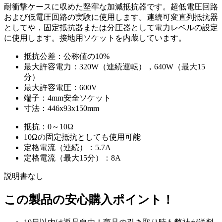
耐衝撃ケースに収めた堅牢な加減抵抗器です。超低電圧回路
および低電圧回路の実験に使用します。連続可変直列抵抗器
としてや，固定抵抗器または分圧器として電力レベルの設定
に使用します。接地用ソケットを内蔵しています。
抵抗公差：公称値の10%
最大許容電力：320W（連続運転），640W（最大15
分）
最大許容電圧：600V
端子：4mm安全ソケット
寸法：446x93x150mm
抵抗：0～10Ω
10Ωの固定抵抗としても使用可能
定格電流（連続）：5.7A
定格電流（最大15分）：8A
説明書なし
この製品の安心購入ポイント！