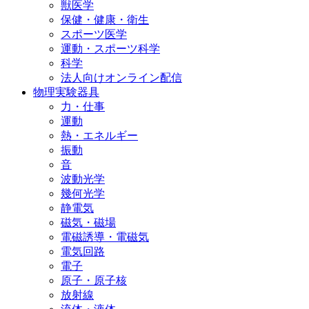
獣医学
保健・健康・衛生
スポーツ医学
運動・スポーツ科学
科学
法人向けオンライン配信
物理実験器具
力・仕事
運動
熱・エネルギー
振動
音
波動光学
幾何光学
静電気
磁気・磁場
電磁誘導・電磁気
電気回路
電子
原子・原子核
放射線