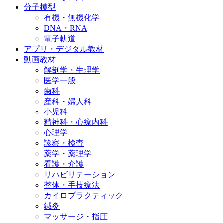
分子模型
有機・無機化学
DNA・RNA
電子軌道
アプリ・デジタル教材
動画教材
解剖学・生理学
医学一般
歯科
産科・婦人科
小児科
精神科・心療内科
心理学
診察・検査
薬学・薬理学
看護・介護
リハビリテーション
整体・手技療法
カイロプラクティック
鍼灸
マッサージ・指圧