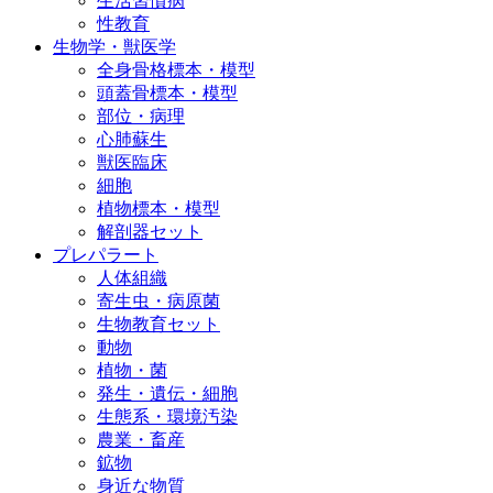
生活習慣病
性教育
生物学・獣医学
全身骨格標本・模型
頭蓋骨標本・模型
部位・病理
心肺蘇生
獣医臨床
細胞
植物標本・模型
解剖器セット
プレパラート
人体組織
寄生虫・病原菌
生物教育セット
動物
植物・菌
発生・遺伝・細胞
生態系・環境汚染
農業・畜産
鉱物
身近な物質