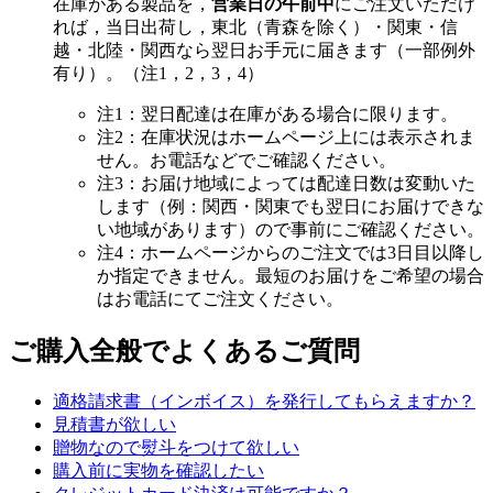
在庫がある製品を，
営業日の午前中
にご注文いただけ
れば，当日出荷し，東北（青森を除く）・関東・信
越・北陸・関西なら翌日お手元に届きます（一部例外
有り）。（注1，2，3，4）
注1：翌日配達は在庫がある場合に限ります。
注2：在庫状況はホームページ上には表示されま
せん。お電話などでご確認ください。
注3：お届け地域によっては配達日数は変動いた
します（例：関西・関東でも翌日にお届けできな
い地域があります）ので事前にご確認ください。
注4：ホームページからのご注文では3日目以降し
か指定できません。最短のお届けをご希望の場合
はお電話にてご注文ください。
ご購入全般でよくあるご質問
適格請求書（インボイス）を発行してもらえますか？
見積書が欲しい
贈物なので熨斗をつけて欲しい
購入前に実物を確認したい