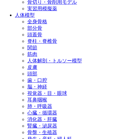
骨切り・骨削用モデル
実習用模擬薬
人体模型
全身骨格
部分骨
頭蓋骨
脊柱・脊椎骨
関節
筋肉
人体解剖・トルソー模型
皮膚
頭部
歯・口腔
脳・神経
視覚器・目・眼球
耳鼻咽喉
肺・呼吸器
心臓・循環器
消化器・肝臓
腎臓・泌尿器
骨盤・生殖器
発生・産科・婦人科