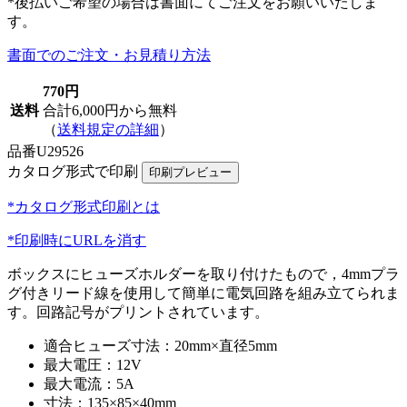
*後払いご希望の場合は書面にてご注文をお願いいたしま
す。
書面でのご注文・お見積り方法
770円
送料
合計6,000円から無料
（
送料規定の詳細
）
品番
U29526
カタログ形式で印刷
*カタログ形式印刷とは
*印刷時にURLを消す
ボックスにヒューズホルダーを取り付けたもので，4mmプラ
グ付きリード線を使用して簡単に電気回路を組み立てられま
す。回路記号がプリントされています。
適合ヒューズ寸法：20mm×直径5mm
最大電圧：12V
最大電流：5A
寸法：135×85×40mm