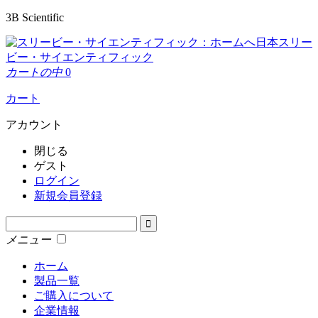
3B Scientific
日本スリー
ビー・サイエンティフィック
カートの中
0
カート
アカウント
閉じる
ゲスト
ログイン
新規会員登録
メニュー
ホーム
製品一覧
ご購入について
企業情報