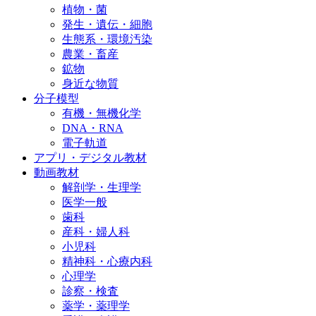
植物・菌
発生・遺伝・細胞
生態系・環境汚染
農業・畜産
鉱物
身近な物質
分子模型
有機・無機化学
DNA・RNA
電子軌道
アプリ・デジタル教材
動画教材
解剖学・生理学
医学一般
歯科
産科・婦人科
小児科
精神科・心療内科
心理学
診察・検査
薬学・薬理学