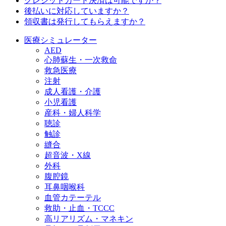
クレジットカード決済は可能ですか？
後払いに対応していますか？
領収書は発行してもらえますか？
医療シミュレーター
AED
心肺蘇生・一次救命
救急医療
注射
成人看護・介護
小児看護
産科・婦人科学
聴診
触診
縫合
超音波・X線
外科
腹腔鏡
耳鼻咽喉科
血管カテーテル
救助・止血・TCCC
高リアリズム・マネキン