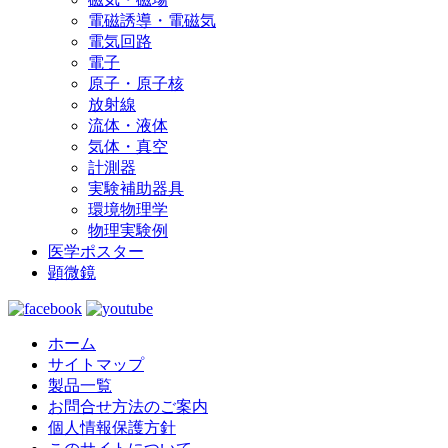
電磁誘導・電磁気
電気回路
電子
原子・原子核
放射線
流体・液体
気体・真空
計測器
実験補助器具
環境物理学
物理実験例
医学ポスター
顕微鏡
ホーム
サイトマップ
製品一覧
お問合せ方法のご案内
個人情報保護方針