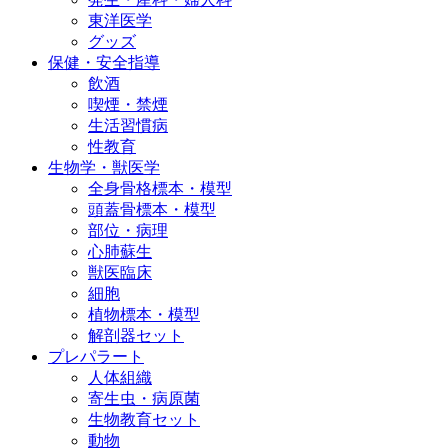
東洋医学
グッズ
保健・安全指導
飲酒
喫煙・禁煙
生活習慣病
性教育
生物学・獣医学
全身骨格標本・模型
頭蓋骨標本・模型
部位・病理
心肺蘇生
獣医臨床
細胞
植物標本・模型
解剖器セット
プレパラート
人体組織
寄生虫・病原菌
生物教育セット
動物