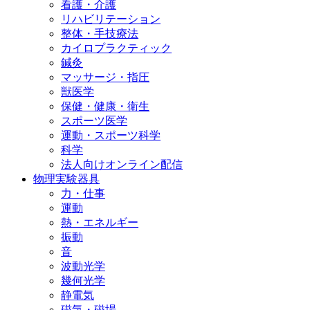
看護・介護
リハビリテーション
整体・手技療法
カイロプラクティック
鍼灸
マッサージ・指圧
獣医学
保健・健康・衛生
スポーツ医学
運動・スポーツ科学
科学
法人向けオンライン配信
物理実験器具
力・仕事
運動
熱・エネルギー
振動
音
波動光学
幾何光学
静電気
磁気・磁場