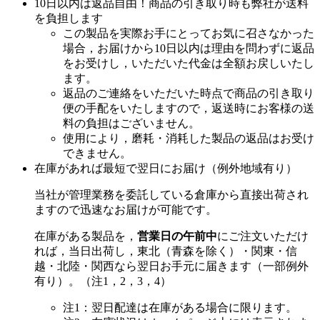
10日以内は返品自由！商品の引き取り時も弊社が送料
を負担します
この製品を実際お手にとってお気に召さなかった
場合，お届けから10日以内は理由を問わずに返品
をお受けし，いただいた代金は全額お戻しいたし
ます。
返品のご連絡をいただいた時点で商品の引き取り
便の手配をいたしますので，返送時にお客様の送
料の負担はございません。
使用により，磨耗・消耗した製品の返品はお受け
できません。
在庫があれば最短で翌日にお届け（例外地域有り）
当社が管理業務を委託している倉庫から直接出荷され
ますので迅速なお届けが可能です。
在庫がある製品を，
営業日の午前中
にご注文いただけ
れば，当日出荷し，東北（青森を除く）・関東・信
越・北陸・関西なら翌日お手元に届きます（一部例外
有り）。（注1，2，3，4）
注1：翌日配達は在庫がある場合に限ります。