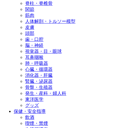
脊柱・脊椎骨
関節
筋肉
人体解剖・トルソー模型
皮膚
頭部
歯・口腔
脳・神経
視覚器・目・眼球
耳鼻咽喉
肺・呼吸器
心臓・循環器
消化器・肝臓
腎臓・泌尿器
骨盤・生殖器
発生・産科・婦人科
東洋医学
グッズ
保健・安全指導
飲酒
喫煙・禁煙