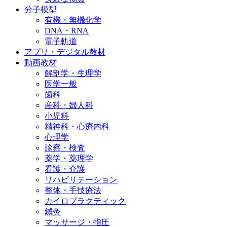
分子模型
有機・無機化学
DNA・RNA
電子軌道
アプリ・デジタル教材
動画教材
解剖学・生理学
医学一般
歯科
産科・婦人科
小児科
精神科・心療内科
心理学
診察・検査
薬学・薬理学
看護・介護
リハビリテーション
整体・手技療法
カイロプラクティック
鍼灸
マッサージ・指圧