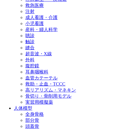
救急医療
注射
成人看護・介護
小児看護
産科・婦人科学
聴診
触診
縫合
超音波・X線
外科
腹腔鏡
耳鼻咽喉科
血管カテーテル
救助・止血・TCCC
高リアリズム・マネキン
骨切り・骨削用モデル
実習用模擬薬
人体模型
全身骨格
部分骨
頭蓋骨