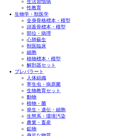
生活習慣病
性教育
生物学・獣医学
全身骨格標本・模型
頭蓋骨標本・模型
部位・病理
心肺蘇生
獣医臨床
細胞
植物標本・模型
解剖器セット
プレパラート
人体組織
寄生虫・病原菌
生物教育セット
動物
植物・菌
発生・遺伝・細胞
生態系・環境汚染
農業・畜産
鉱物
身近な物質