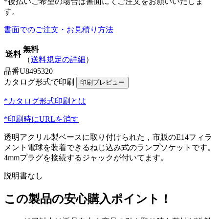
*後払いご希望の場合は書面にてご注文をお願いいたしま
す。
書面でのご注文・お見積り方法
無料
送料
（
送料規定の詳細
）
品番
U8495320
カタログ形式で印刷
*カタログ形式印刷とは
*印刷時にURLを消す
透明アクリル製ベースに取り付けられた，市販のE14フィラ
メント電球を装着できるねじ込み式のランプソケットです。
4mmプラグを接続するジャックが付いてます。
説明書なし
この製品の安心購入ポイント！