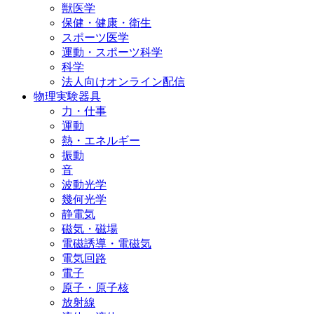
獣医学
保健・健康・衛生
スポーツ医学
運動・スポーツ科学
科学
法人向けオンライン配信
物理実験器具
力・仕事
運動
熱・エネルギー
振動
音
波動光学
幾何光学
静電気
磁気・磁場
電磁誘導・電磁気
電気回路
電子
原子・原子核
放射線