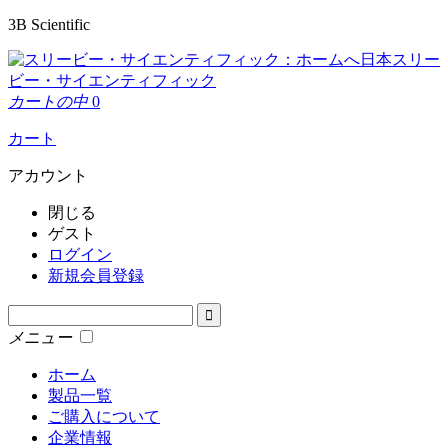
3B Scientific
日本スリー
ビー・サイエンティフィック
カートの中
0
カート
アカウント
閉じる
ゲスト
ログイン
新規会員登録
メニュー
ホーム
製品一覧
ご購入について
企業情報