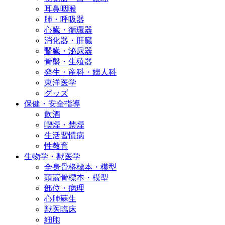
耳鼻咽喉
肺・呼吸器
心臓・循環器
消化器・肝臓
腎臓・泌尿器
骨盤・生殖器
発生・産科・婦人科
東洋医学
グッズ
保健・安全指導
飲酒
喫煙・禁煙
生活習慣病
性教育
生物学・獣医学
全身骨格標本・模型
頭蓋骨標本・模型
部位・病理
心肺蘇生
獣医臨床
細胞