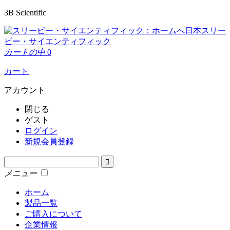
3B Scientific
日本スリー
ビー・サイエンティフィック
カートの中
0
カート
アカウント
閉じる
ゲスト
ログイン
新規会員登録
メニュー
ホーム
製品一覧
ご購入について
企業情報