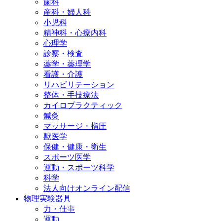
歯科
産科・婦人科
小児科
精神科・心療内科
心理学
診察・検査
薬学・薬理学
看護・介護
リハビリテーション
整体・手技療法
カイロプラクティック
鍼灸
マッサージ・指圧
獣医学
保健・健康・衛生
スポーツ医学
運動・スポーツ科学
科学
法人向けオンライン配信
物理実験器具
力・仕事
運動