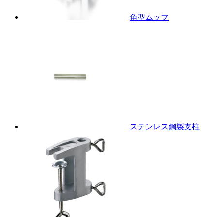
角型ムッフ
ステンレス鋼製支柱