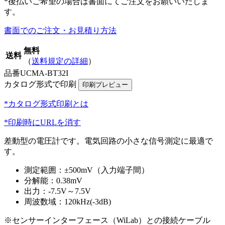
*後払いご希望の場合は書面にてご注文をお願いいたしま
す。
書面でのご注文・お見積り方法
無料
送料
（
送料規定の詳細
）
品番
UCMA-BT32I
カタログ形式で印刷
*カタログ形式印刷とは
*印刷時にURLを消す
差動型の電圧計です。電気回路の小さな信号測定に最適で
す。
測定範囲：±500mV（入力端子間）
分解能：0.38mV
出力：-7.5V～7.5V
周波数域：120kHz(-3dB)
※センサーインターフェース（WiLab）との接続ケーブル