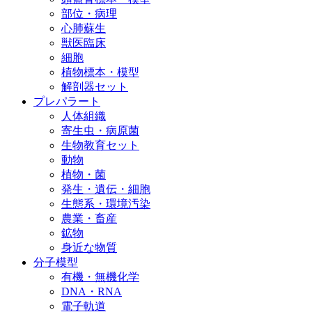
部位・病理
心肺蘇生
獣医臨床
細胞
植物標本・模型
解剖器セット
プレパラート
人体組織
寄生虫・病原菌
生物教育セット
動物
植物・菌
発生・遺伝・細胞
生態系・環境汚染
農業・畜産
鉱物
身近な物質
分子模型
有機・無機化学
DNA・RNA
電子軌道