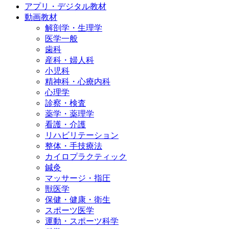
アプリ・デジタル教材
動画教材
解剖学・生理学
医学一般
歯科
産科・婦人科
小児科
精神科・心療内科
心理学
診察・検査
薬学・薬理学
看護・介護
リハビリテーション
整体・手技療法
カイロプラクティック
鍼灸
マッサージ・指圧
獣医学
保健・健康・衛生
スポーツ医学
運動・スポーツ科学