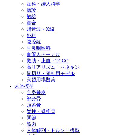
産科・婦人科学
聴診
触診
縫合
超音波・X線
外科
腹腔鏡
耳鼻咽喉科
血管カテーテル
救助・止血・TCCC
高リアリズム・マネキン
骨切り・骨削用モデル
実習用模擬薬
人体模型
全身骨格
部分骨
頭蓋骨
脊柱・脊椎骨
関節
筋肉
人体解剖・トルソー模型