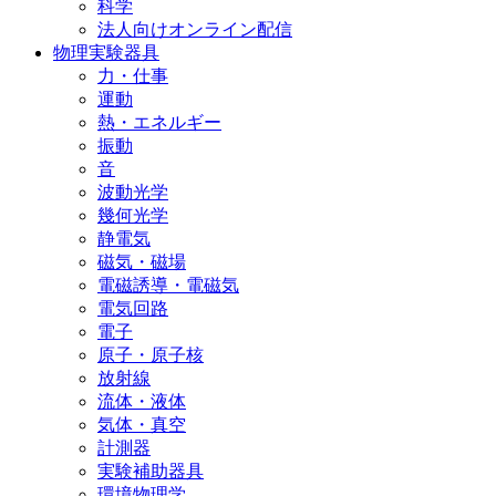
科学
法人向けオンライン配信
物理実験器具
力・仕事
運動
熱・エネルギー
振動
音
波動光学
幾何光学
静電気
磁気・磁場
電磁誘導・電磁気
電気回路
電子
原子・原子核
放射線
流体・液体
気体・真空
計測器
実験補助器具
環境物理学