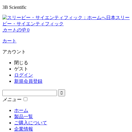
3B Scientific
日本スリー
ビー・サイエンティフィック
カートの中
0
カート
アカウント
閉じる
ゲスト
ログイン
新規会員登録
メニュー
ホーム
製品一覧
ご購入について
企業情報