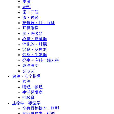
皮膚
頭部
歯・口腔
脳・神経
視覚器・目・眼球
耳鼻咽喉
肺・呼吸器
心臓・循環器
消化器・肝臓
腎臓・泌尿器
骨盤・生殖器
発生・産科・婦人科
東洋医学
グッズ
保健・安全指導
飲酒
喫煙・禁煙
生活習慣病
性教育
生物学・獣医学
全身骨格標本・模型
頭蓋骨標本・模型