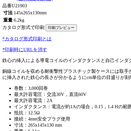
品番
U21903
寸法
145x265x130mm
重量
6.2kg
カタログ形式で印刷
*カタログ形式印刷とは
*印刷時にURLを消す
鉄心の挿入による導電コイルのインダクタンスと自己インダ
銅線コイルを収める耐衝撃性プラスチック製ケースには取手
に挿入された鉄心の長さが分かるようにcm単位の目盛りが刻
巻数：3,000回巻
最大許容電圧：交流30V，直流60V
最大許容電流：2A
インダクタンス：電流が約1Aの場合，0.15，1.4 Hの
抵抗：12.5Ω
接続：4mm安全プラグ使用
寸法：265x145x130 mm