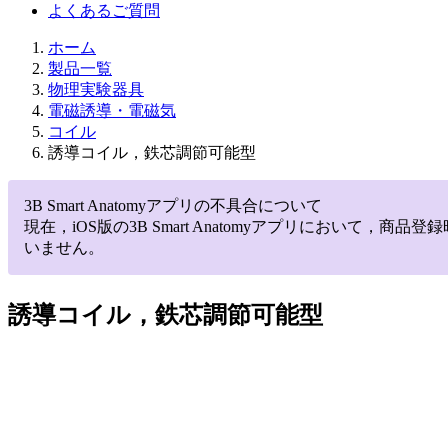
よくあるご質問
ホーム
製品一覧
物理実験器具
電磁誘導・電磁気
コイル
誘導コイル，鉄芯調節可能型
3B Smart Anatomyアプリの不具合について
現在，iOS版の3B Smart Anatomyアプリにお
いません。
誘導コイル，鉄芯調節可能型