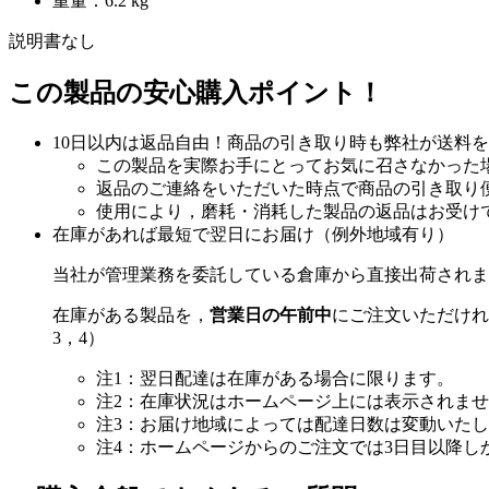
重量：6.2 kg
説明書なし
この製品の安心購入ポイント！
10日以内は返品自由！商品の引き取り時も弊社が送料
この製品を実際お手にとってお気に召さなかった
返品のご連絡をいただいた時点で商品の引き取り
使用により，磨耗・消耗した製品の返品はお受け
在庫があれば最短で翌日にお届け（例外地域有り）
当社が管理業務を委託している倉庫から直接出荷されま
在庫がある製品を，
営業日の午前中
にご注文いただけれ
3，4）
注1：翌日配達は在庫がある場合に限ります。
注2：在庫状況はホームページ上には表示されま
注3：お届け地域によっては配達日数は変動いた
注4：ホームページからのご注文では3日目以降