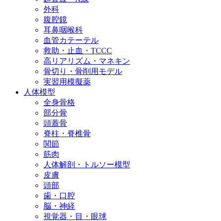
外科
腹腔鏡
耳鼻咽喉科
血管カテーテル
救助・止血・TCCC
高リアリズム・マネキン
骨切り・骨削用モデル
実習用模擬薬
人体模型
全身骨格
部分骨
頭蓋骨
脊柱・脊椎骨
関節
筋肉
人体解剖・トルソー模型
皮膚
頭部
歯・口腔
脳・神経
視覚器・目・眼球