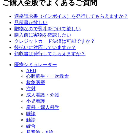
ご購入全般でよくあるご質問
適格請求書（インボイス）を発行してもらえますか？
見積書が欲しい
贈物なので熨斗をつけて欲しい
購入前に実物を確認したい
クレジットカード決済は可能ですか？
後払いに対応していますか？
領収書は発行してもらえますか？
医療シミュレーター
AED
心肺蘇生・一次救命
救急医療
注射
成人看護・介護
小児看護
産科・婦人科学
聴診
触診
縫合
超音波・X線