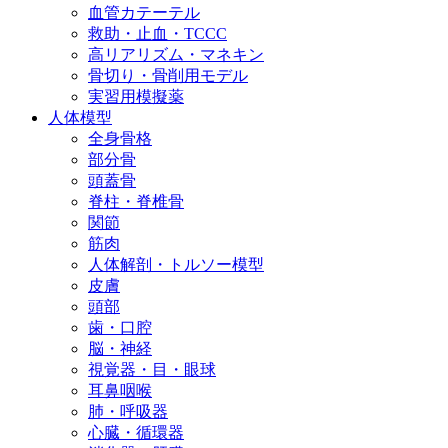
血管カテーテル
救助・止血・TCCC
高リアリズム・マネキン
骨切り・骨削用モデル
実習用模擬薬
人体模型
全身骨格
部分骨
頭蓋骨
脊柱・脊椎骨
関節
筋肉
人体解剖・トルソー模型
皮膚
頭部
歯・口腔
脳・神経
視覚器・目・眼球
耳鼻咽喉
肺・呼吸器
心臓・循環器