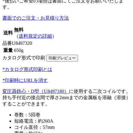
*後払いご希望の場合は書面にてご注文をお願いいたしま
す。
書面でのご注文・お見積り方法
無料
送料
（
送料規定の詳細
）
品番
U8497320
重量
650g
カタログ形式で印刷
*カタログ形式印刷とは
*印刷時にURLを消す
変圧器鉄心・D型（U8497180）
に使用する二次コイルです。
持ち手付近の接点間で厚さ2mmまでの金属板を溶融（溶接）
することができます。
巻数：5回巻
短絡電流：約260A
コイル直径：57mm