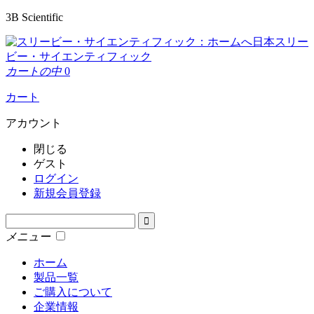
3B Scientific
日本スリー
ビー・サイエンティフィック
カートの中
0
カート
アカウント
閉じる
ゲスト
ログイン
新規会員登録
メニュー
ホーム
製品一覧
ご購入について
企業情報