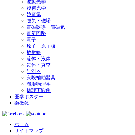
波動光学
幾何光学
静電気
磁気・磁場
電磁誘導・電磁気
電気回路
電子
原子・原子核
放射線
流体・液体
気体・真空
計測器
実験補助器具
環境物理学
物理実験例
医学ポスター
顕微鏡
ホーム
サイトマップ