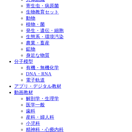
寄生虫・病原菌
生物教育セット
動物
植物・菌
発生・遺伝・細胞
生態系・環境汚染
農業・畜産
鉱物
身近な物質
分子模型
有機・無機化学
DNA・RNA
電子軌道
アプリ・デジタル教材
動画教材
解剖学・生理学
医学一般
歯科
産科・婦人科
小児科
精神科・心療内科