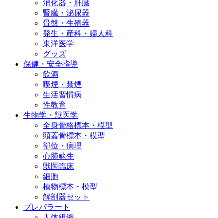
消化器・肝臓
腎臓・泌尿器
骨盤・生殖器
発生・産科・婦人科
東洋医学
グッズ
保健・安全指導
飲酒
喫煙・禁煙
生活習慣病
性教育
生物学・獣医学
全身骨格標本・模型
頭蓋骨標本・模型
部位・病理
心肺蘇生
獣医臨床
細胞
植物標本・模型
解剖器セット
プレパラート
人体組織