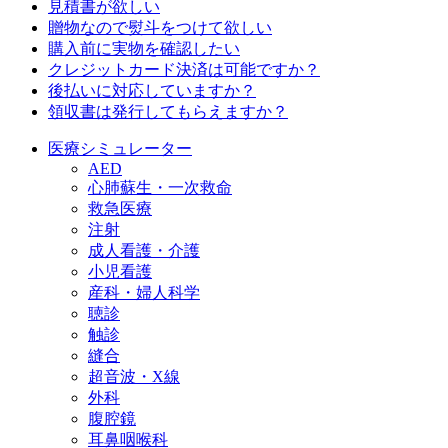
見積書が欲しい
贈物なので熨斗をつけて欲しい
購入前に実物を確認したい
クレジットカード決済は可能ですか？
後払いに対応していますか？
領収書は発行してもらえますか？
医療シミュレーター
AED
心肺蘇生・一次救命
救急医療
注射
成人看護・介護
小児看護
産科・婦人科学
聴診
触診
縫合
超音波・X線
外科
腹腔鏡
耳鼻咽喉科