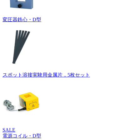
変圧器鉄心・D型
スポット溶接実験用金属片，5枚セット
SALE
電源コイル・D型