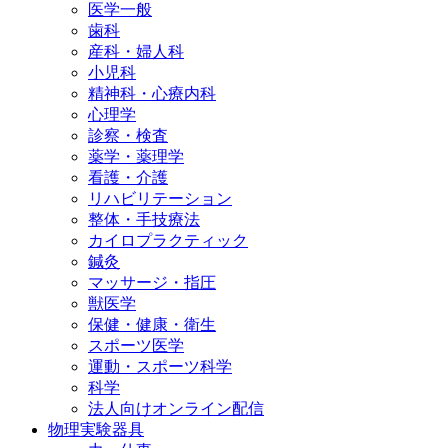
医学一般
歯科
産科・婦人科
小児科
精神科・心療内科
心理学
診察・検査
薬学・薬理学
看護・介護
リハビリテーション
整体・手技療法
カイロプラクティック
鍼灸
マッサージ・指圧
獣医学
保健・健康・衛生
スポーツ医学
運動・スポーツ科学
科学
法人向けオンライン配信
物理実験器具