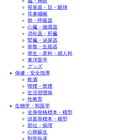
脳・神経
視覚器・目・眼球
耳鼻咽喉
肺・呼吸器
心臓・循環器
消化器・肝臓
腎臓・泌尿器
骨盤・生殖器
発生・産科・婦人科
東洋医学
グッズ
保健・安全指導
飲酒
喫煙・禁煙
生活習慣病
性教育
生物学・獣医学
全身骨格標本・模型
頭蓋骨標本・模型
部位・病理
心肺蘇生
獣医臨床