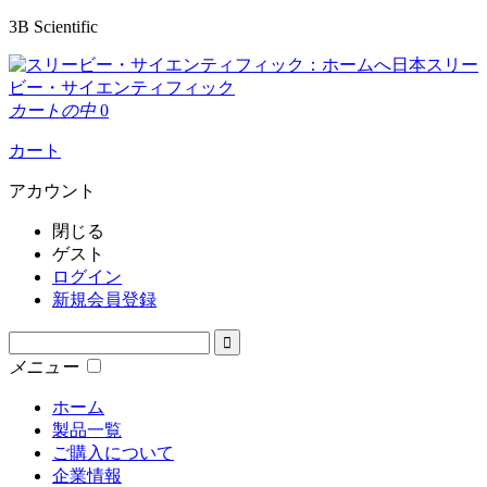
3B Scientific
日本スリー
ビー・サイエンティフィック
カートの中
0
カート
アカウント
閉じる
ゲスト
ログイン
新規会員登録
メニュー
ホーム
製品一覧
ご購入について
企業情報