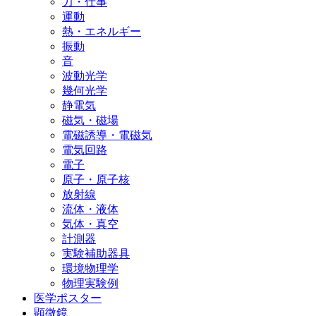
力・仕事
運動
熱・エネルギー
振動
音
波動光学
幾何光学
静電気
磁気・磁場
電磁誘導・電磁気
電気回路
電子
原子・原子核
放射線
流体・液体
気体・真空
計測器
実験補助器具
環境物理学
物理実験例
医学ポスター
顕微鏡