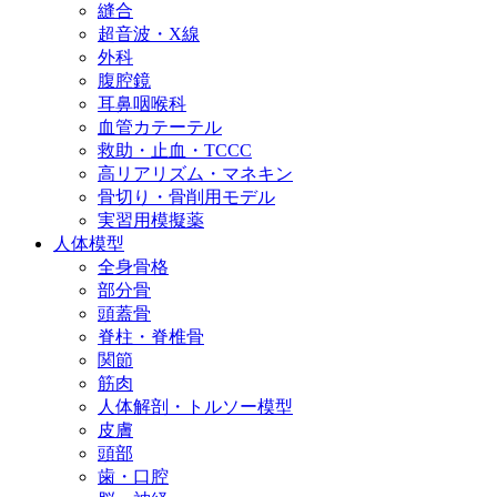
縫合
超音波・X線
外科
腹腔鏡
耳鼻咽喉科
血管カテーテル
救助・止血・TCCC
高リアリズム・マネキン
骨切り・骨削用モデル
実習用模擬薬
人体模型
全身骨格
部分骨
頭蓋骨
脊柱・脊椎骨
関節
筋肉
人体解剖・トルソー模型
皮膚
頭部
歯・口腔