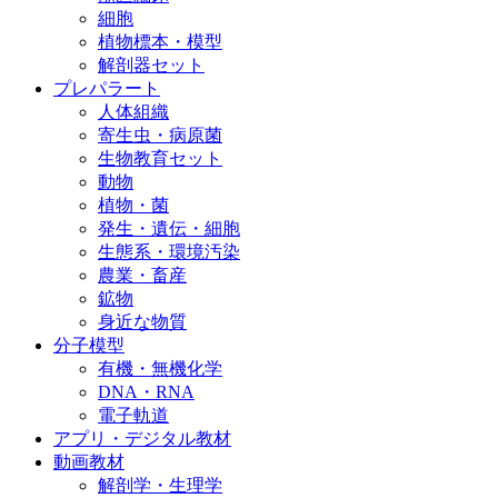
細胞
植物標本・模型
解剖器セット
プレパラート
人体組織
寄生虫・病原菌
生物教育セット
動物
植物・菌
発生・遺伝・細胞
生態系・環境汚染
農業・畜産
鉱物
身近な物質
分子模型
有機・無機化学
DNA・RNA
電子軌道
アプリ・デジタル教材
動画教材
解剖学・生理学