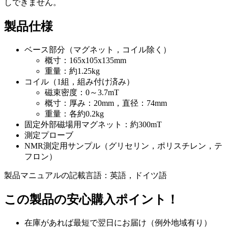
しできません。
製品仕様
ベース部分（マグネット，コイル除く）
概寸：165x105x135mm
重量：約1.25kg
コイル（1組，組み付け済み）
磁束密度：0～3.7mT
概寸：厚み：20mm，直径：74mm
重量：各約0.2kg
固定外部磁場用マグネット：約300mT
測定プローブ
NMR測定用サンプル（グリセリン，ポリスチレン，テ
フロン）
製品マニュアルの記載言語：英語，ドイツ語
この製品の安心購入ポイント！
在庫があれば最短で翌日にお届け（例外地域有り）