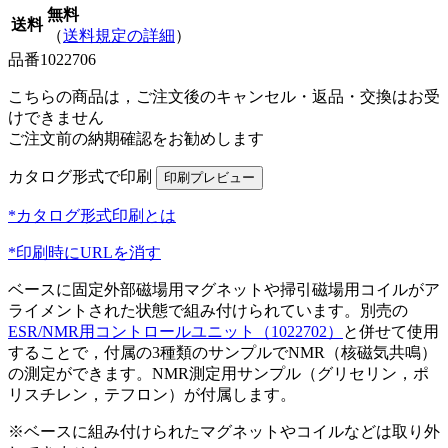
無料
送料
（
送料規定の詳細
）
品番
1022706
こちらの商品は，ご注文後のキャンセル・返品・交換はお受
けできません
ご注文前の納期確認をお勧めします
カタログ形式で印刷
*カタログ形式印刷とは
*印刷時にURLを消す
ベースに固定外部磁場用マグネットや掃引磁場用コイルがア
ライメントされた状態で組み付けられています。別売の
ESR/NMR用コントロールユニット（1022702）
と併せて使用
することで，付属の3種類のサンプルでNMR（核磁気共鳴）
の測定ができます。NMR測定用サンプル（グリセリン，ポ
リスチレン，テフロン）が付属します。
※ベースに組み付けられたマグネットやコイルなどは取り外