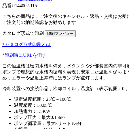
品番
U144002-115
こちらの商品は，ご注文後のキャンセル・返品・交換はお受
ご注文前の納期確認をお勧めします
カタログ形式で印刷
*カタログ形式印刷とは
*印刷時にURLを消す
この恒温槽は密閉水槽を備え，水タンクや外部装置内の非可燃
ポンプで理想的な水槽内循環を実現し安定した温度を保ちま
め，エラーや温度上昇時にはランプが点灯します。
冷却装置への接続部品，冷却コイル，温度計（表示範囲：0，
設定温度範囲：25℃～100℃
温度精度：±0.05℃
加熱電力：1.5KW
ポンプ圧力：最大0.15hPa
ポンプ循環量：最大8リットル/分