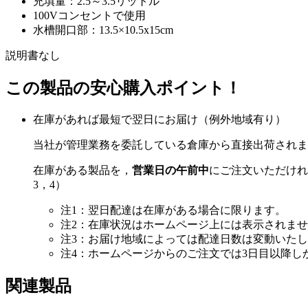
充填量：2.5～3.5リットル
100Vコンセントで使用
水槽開口部：13.5×10.5x15cm
説明書なし
この製品の安心購入ポイント！
在庫があれば最短で翌日にお届け（例外地域有り）
当社が管理業務を委託している倉庫から直接出荷されま
在庫がある製品を，
営業日の午前中
にご注文いただけれ
3，4）
注1：翌日配達は在庫がある場合に限ります。
注2：在庫状況はホームページ上には表示されま
注3：お届け地域によっては配達日数は変動いた
注4：ホームページからのご注文では3日目以降
関連製品