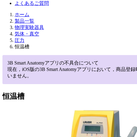
よくあるご質問
ホーム
製品一覧
物理実験器具
気体・真空
圧力
恒温槽
3B Smart Anatomyアプリの不具合について
現在，iOS版の3B Smart Anatomyアプリにお
いません。
恒温槽