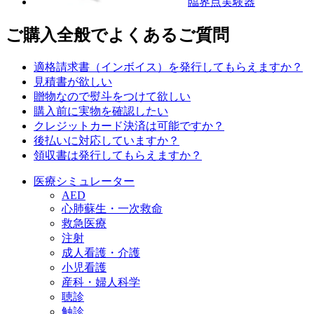
臨界点実験器
ご購入全般でよくあるご質問
適格請求書（インボイス）を発行してもらえますか？
見積書が欲しい
贈物なので熨斗をつけて欲しい
購入前に実物を確認したい
クレジットカード決済は可能ですか？
後払いに対応していますか？
領収書は発行してもらえますか？
医療シミュレーター
AED
心肺蘇生・一次救命
救急医療
注射
成人看護・介護
小児看護
産科・婦人科学
聴診
触診