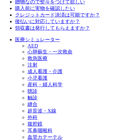
贈物なので熨斗をつけて欲しい
購入前に実物を確認したい
クレジットカード決済は可能ですか？
後払いに対応していますか？
領収書は発行してもらえますか？
医療シミュレーター
AED
心肺蘇生・一次救命
救急医療
注射
成人看護・介護
小児看護
産科・婦人科学
聴診
触診
縫合
超音波・X線
外科
腹腔鏡
耳鼻咽喉科
血管カテーテル