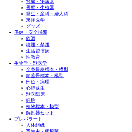
腎臓・泌尿器
骨盤・生殖器
発生・産科・婦人科
東洋医学
グッズ
保健・安全指導
飲酒
喫煙・禁煙
生活習慣病
性教育
生物学・獣医学
全身骨格標本・模型
頭蓋骨標本・模型
部位・病理
心肺蘇生
獣医臨床
細胞
植物標本・模型
解剖器セット
プレパラート
人体組織
寄生虫・病原菌