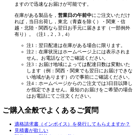
ますので迅速なお届けが可能です。
在庫がある製品を，
営業日の午前中
にご注文いただけ
れば，当日出荷し，東北（青森を除く）・関東・信
越・北陸・関西なら翌日お手元に届きます（一部例外
有り）。（注1，2，3，4）
注1：翌日配達は在庫がある場合に限ります。
注2：在庫状況はホームページ上には表示されま
せん。お電話などでご確認ください。
注3：お届け地域によっては配達日数は変動いた
します（例：関西・関東でも翌日にお届けできな
い地域があります）ので事前にご確認ください。
注4：ホームページからのご注文では3日目以降し
か指定できません。最短のお届けをご希望の場合
はお電話にてご注文ください。
ご購入全般でよくあるご質問
適格請求書（インボイス）を発行してもらえますか？
見積書が欲しい