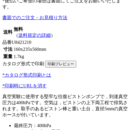
*後払いご希望の場合は書面にてご注文をお願いいたしま
す。
書面でのご注文・お見積り方法
無料
送料
（
送料規定の詳細
）
品番
U8421210
寸法
160x235x560mm
重量
1.7kg
カタログ形式で印刷
*カタログ形式印刷とは
*印刷時にURLを消す
真空実験に使用する堅牢な往復ピストンポンプで，到達真空
圧力は400hPaです。空気は，ピストンの上下両工程で排気さ
れます。取手のあるピストン棒と重い土台，直径5mmの真空
ホースが付いています。
最終圧力：400hPa