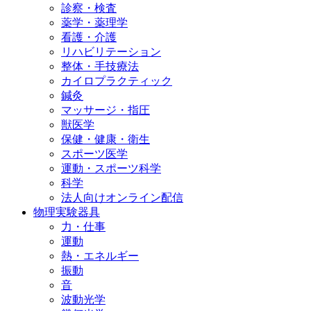
診察・検査
薬学・薬理学
看護・介護
リハビリテーション
整体・手技療法
カイロプラクティック
鍼灸
マッサージ・指圧
獣医学
保健・健康・衛生
スポーツ医学
運動・スポーツ科学
科学
法人向けオンライン配信
物理実験器具
力・仕事
運動
熱・エネルギー
振動
音
波動光学