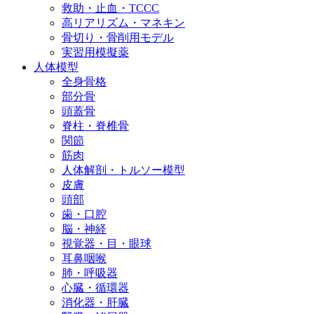
救助・止血・TCCC
高リアリズム・マネキン
骨切り・骨削用モデル
実習用模擬薬
人体模型
全身骨格
部分骨
頭蓋骨
脊柱・脊椎骨
関節
筋肉
人体解剖・トルソー模型
皮膚
頭部
歯・口腔
脳・神経
視覚器・目・眼球
耳鼻咽喉
肺・呼吸器
心臓・循環器
消化器・肝臓