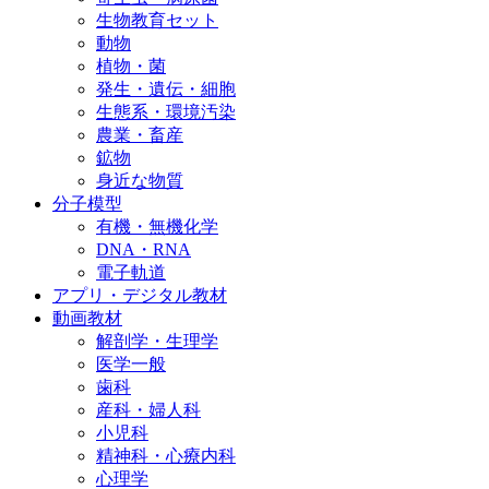
生物教育セット
動物
植物・菌
発生・遺伝・細胞
生態系・環境汚染
農業・畜産
鉱物
身近な物質
分子模型
有機・無機化学
DNA・RNA
電子軌道
アプリ・デジタル教材
動画教材
解剖学・生理学
医学一般
歯科
産科・婦人科
小児科
精神科・心療内科
心理学