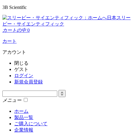
3B Scientific
日本スリー
ビー・サイエンティフィック
カートの中
0
カート
アカウント
閉じる
ゲスト
ログイン
新規会員登録
メニュー
ホーム
製品一覧
ご購入について
企業情報