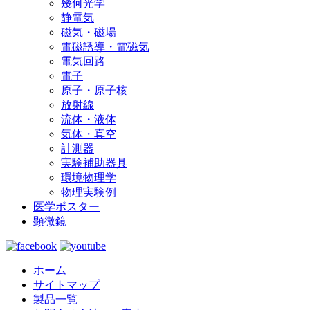
幾何光学
静電気
磁気・磁場
電磁誘導・電磁気
電気回路
電子
原子・原子核
放射線
流体・液体
気体・真空
計測器
実験補助器具
環境物理学
物理実験例
医学ポスター
顕微鏡
ホーム
サイトマップ
製品一覧