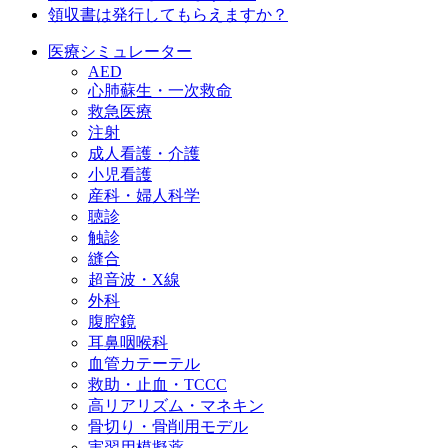
領収書は発行してもらえますか？
医療シミュレーター
AED
心肺蘇生・一次救命
救急医療
注射
成人看護・介護
小児看護
産科・婦人科学
聴診
触診
縫合
超音波・X線
外科
腹腔鏡
耳鼻咽喉科
血管カテーテル
救助・止血・TCCC
高リアリズム・マネキン
骨切り・骨削用モデル
実習用模擬薬