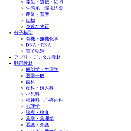
発生・遺伝・細胞
生態系・環境汚染
農業・畜産
鉱物
身近な物質
分子模型
有機・無機化学
DNA・RNA
電子軌道
アプリ・デジタル教材
動画教材
解剖学・生理学
医学一般
歯科
産科・婦人科
小児科
精神科・心療内科
心理学
診察・検査
薬学・薬理学
看護・介護
リハビリテーション