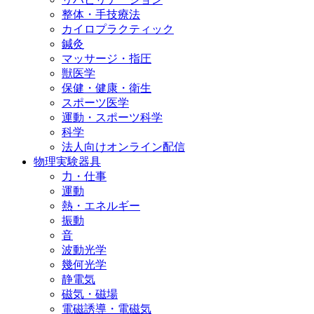
整体・手技療法
カイロプラクティック
鍼灸
マッサージ・指圧
獣医学
保健・健康・衛生
スポーツ医学
運動・スポーツ科学
科学
法人向けオンライン配信
物理実験器具
力・仕事
運動
熱・エネルギー
振動
音
波動光学
幾何光学
静電気
磁気・磁場
電磁誘導・電磁気