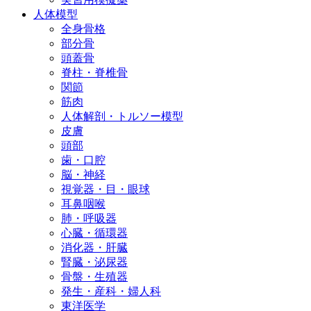
人体模型
全身骨格
部分骨
頭蓋骨
脊柱・脊椎骨
関節
筋肉
人体解剖・トルソー模型
皮膚
頭部
歯・口腔
脳・神経
視覚器・目・眼球
耳鼻咽喉
肺・呼吸器
心臓・循環器
消化器・肝臓
腎臓・泌尿器
骨盤・生殖器
発生・産科・婦人科
東洋医学