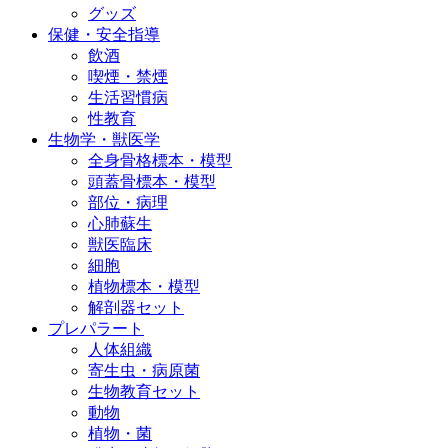
グッズ
保健・安全指導
飲酒
喫煙・禁煙
生活習慣病
性教育
生物学・獣医学
全身骨格標本・模型
頭蓋骨標本・模型
部位・病理
心肺蘇生
獣医臨床
細胞
植物標本・模型
解剖器セット
プレパラート
人体組織
寄生虫・病原菌
生物教育セット
動物
植物・菌