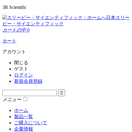
3B Scientific
日本スリー
ビー・サイエンティフィック
カートの中
0
カート
アカウント
閉じる
ゲスト
ログイン
新規会員登録
メニュー
ホーム
製品一覧
ご購入について
企業情報