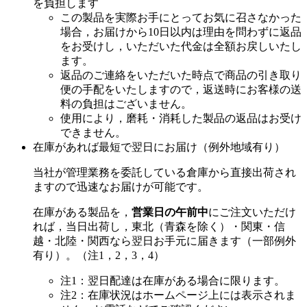
を負担します
この製品を実際お手にとってお気に召さなかった
場合，お届けから10日以内は理由を問わずに返品
をお受けし，いただいた代金は全額お戻しいたし
ます。
返品のご連絡をいただいた時点で商品の引き取り
便の手配をいたしますので，返送時にお客様の送
料の負担はございません。
使用により，磨耗・消耗した製品の返品はお受け
できません。
在庫があれば最短で翌日にお届け（例外地域有り）
当社が管理業務を委託している倉庫から直接出荷され
ますので迅速なお届けが可能です。
在庫がある製品を，
営業日の午前中
にご注文いただけ
れば，当日出荷し，東北（青森を除く）・関東・信
越・北陸・関西なら翌日お手元に届きます（一部例外
有り）。（注1，2，3，4）
注1：翌日配達は在庫がある場合に限ります。
注2：在庫状況はホームページ上には表示されま