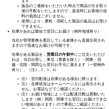
ます。
返品のご連絡をいただいた時点で商品の引き取り
便の手配をいたしますので，返送時にお客様の送
料の負担はございません。
使用により，磨耗・消耗した製品の返品はお受け
できません。
在庫があれば最短で翌日にお届け（例外地域有り）
当社が管理業務を委託している倉庫から直接出荷され
ますので迅速なお届けが可能です。
在庫がある製品を，
営業日の午前中
にご注文いただけ
れば，当日出荷し，東北（青森を除く）・関東・信
越・北陸・関西なら翌日お手元に届きます（一部例外
有り）。（注1，2，3，4）
注1：翌日配達は在庫がある場合に限ります。
注2：在庫状況はホームページ上には表示されま
せん。お電話などでご確認ください。
注3：お届け地域によっては配達日数は変動いた
します（例：関西・関東でも翌日にお届けできな
い地域があります）ので事前にご確認ください。