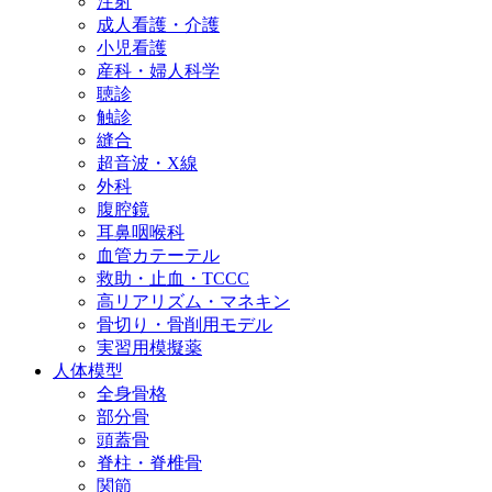
注射
成人看護・介護
小児看護
産科・婦人科学
聴診
触診
縫合
超音波・X線
外科
腹腔鏡
耳鼻咽喉科
血管カテーテル
救助・止血・TCCC
高リアリズム・マネキン
骨切り・骨削用モデル
実習用模擬薬
人体模型
全身骨格
部分骨
頭蓋骨
脊柱・脊椎骨
関節