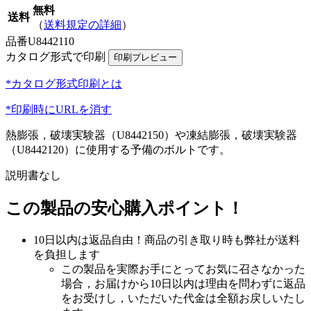
無料
送料
（
送料規定の詳細
）
品番
U8442110
カタログ形式で印刷
*カタログ形式印刷とは
*印刷時にURLを消す
熱膨張，破壊実験器（U8442150）や凍結膨張，破壊実験器
（U8442120）に使用する予備のボルトです。
説明書なし
この製品の安心購入ポイント！
10日以内は返品自由！商品の引き取り時も弊社が送料
を負担します
この製品を実際お手にとってお気に召さなかった
場合，お届けから10日以内は理由を問わずに返品
をお受けし，いただいた代金は全額お戻しいたし