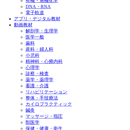
有機・無機化学
DNA・RNA
電子軌道
アプリ・デジタル教材
動画教材
解剖学・生理学
医学一般
歯科
産科・婦人科
小児科
精神科・心療内科
心理学
診察・検査
薬学・薬理学
看護・介護
リハビリテーション
整体・手技療法
カイロプラクティック
鍼灸
マッサージ・指圧
獣医学
保健・健康・衛生