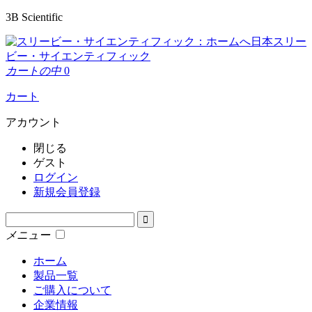
3B Scientific
日本スリー
ビー・サイエンティフィック
カートの中
0
カート
アカウント
閉じる
ゲスト
ログイン
新規会員登録
メニュー
ホーム
製品一覧
ご購入について
企業情報