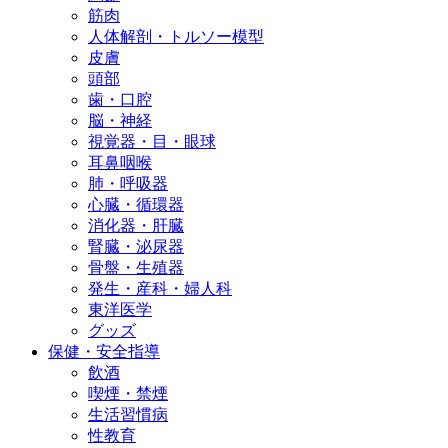
筋肉
人体解剖・トルソー模型
皮膚
頭部
歯・口腔
脳・神経
視覚器・目・眼球
耳鼻咽喉
肺・呼吸器
心臓・循環器
消化器・肝臓
腎臓・泌尿器
骨盤・生殖器
発生・産科・婦人科
東洋医学
グッズ
保健・安全指導
飲酒
喫煙・禁煙
生活習慣病
性教育