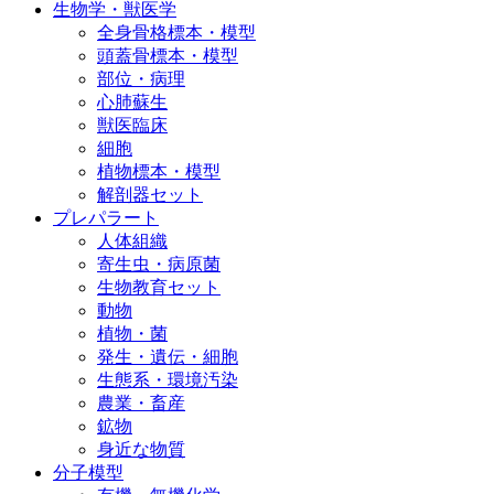
生物学・獣医学
全身骨格標本・模型
頭蓋骨標本・模型
部位・病理
心肺蘇生
獣医臨床
細胞
植物標本・模型
解剖器セット
プレパラート
人体組織
寄生虫・病原菌
生物教育セット
動物
植物・菌
発生・遺伝・細胞
生態系・環境汚染
農業・畜産
鉱物
身近な物質
分子模型