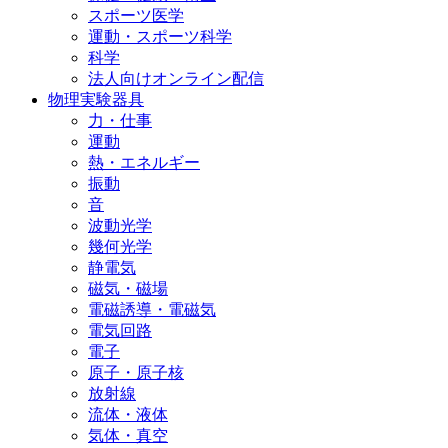
スポーツ医学
運動・スポーツ科学
科学
法人向けオンライン配信
物理実験器具
力・仕事
運動
熱・エネルギー
振動
音
波動光学
幾何光学
静電気
磁気・磁場
電磁誘導・電磁気
電気回路
電子
原子・原子核
放射線
流体・液体
気体・真空