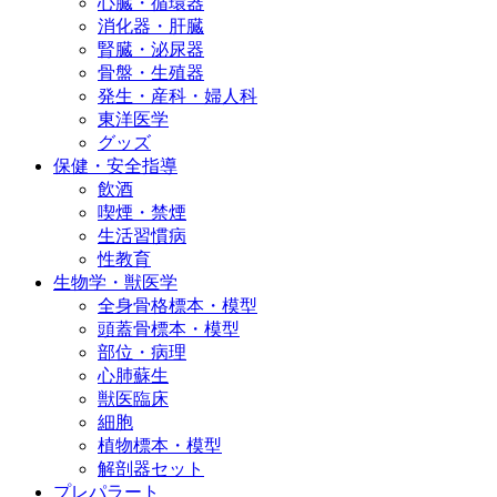
心臓・循環器
消化器・肝臓
腎臓・泌尿器
骨盤・生殖器
発生・産科・婦人科
東洋医学
グッズ
保健・安全指導
飲酒
喫煙・禁煙
生活習慣病
性教育
生物学・獣医学
全身骨格標本・模型
頭蓋骨標本・模型
部位・病理
心肺蘇生
獣医臨床
細胞
植物標本・模型
解剖器セット
プレパラート