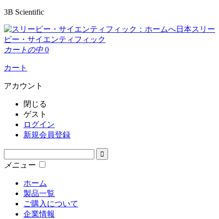
3B Scientific
日本スリー
ビー・サイエンティフィック
カートの中
0
カート
アカウント
閉じる
ゲスト
ログイン
新規会員登録
メニュー
ホーム
製品一覧
ご購入について
企業情報