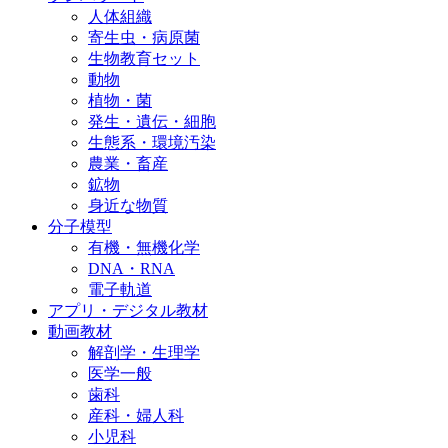
人体組織
寄生虫・病原菌
生物教育セット
動物
植物・菌
発生・遺伝・細胞
生態系・環境汚染
農業・畜産
鉱物
身近な物質
分子模型
有機・無機化学
DNA・RNA
電子軌道
アプリ・デジタル教材
動画教材
解剖学・生理学
医学一般
歯科
産科・婦人科
小児科