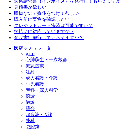
適格請求書（インボイス）を発行してもらえますか？
見積書が欲しい
贈物なので熨斗をつけて欲しい
購入前に実物を確認したい
クレジットカード決済は可能ですか？
後払いに対応していますか？
領収書は発行してもらえますか？
医療シミュレーター
AED
心肺蘇生・一次救命
救急医療
注射
成人看護・介護
小児看護
産科・婦人科学
聴診
触診
縫合
超音波・X線
外科
腹腔鏡