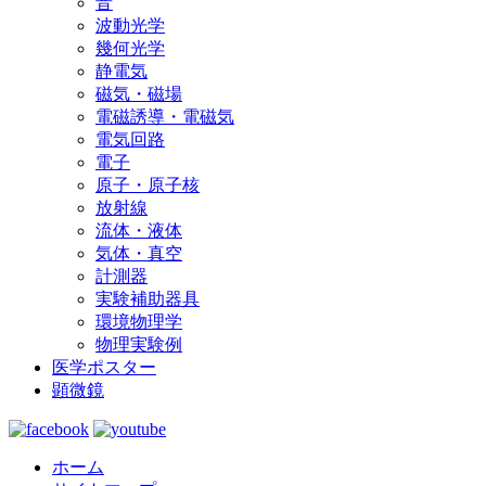
音
波動光学
幾何光学
静電気
磁気・磁場
電磁誘導・電磁気
電気回路
電子
原子・原子核
放射線
流体・液体
気体・真空
計測器
実験補助器具
環境物理学
物理実験例
医学ポスター
顕微鏡
ホーム