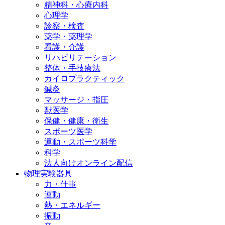
精神科・心療内科
心理学
診察・検査
薬学・薬理学
看護・介護
リハビリテーション
整体・手技療法
カイロプラクティック
鍼灸
マッサージ・指圧
獣医学
保健・健康・衛生
スポーツ医学
運動・スポーツ科学
科学
法人向けオンライン配信
物理実験器具
力・仕事
運動
熱・エネルギー
振動