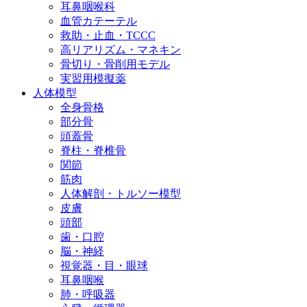
耳鼻咽喉科
血管カテーテル
救助・止血・TCCC
高リアリズム・マネキン
骨切り・骨削用モデル
実習用模擬薬
人体模型
全身骨格
部分骨
頭蓋骨
脊柱・脊椎骨
関節
筋肉
人体解剖・トルソー模型
皮膚
頭部
歯・口腔
脳・神経
視覚器・目・眼球
耳鼻咽喉
肺・呼吸器