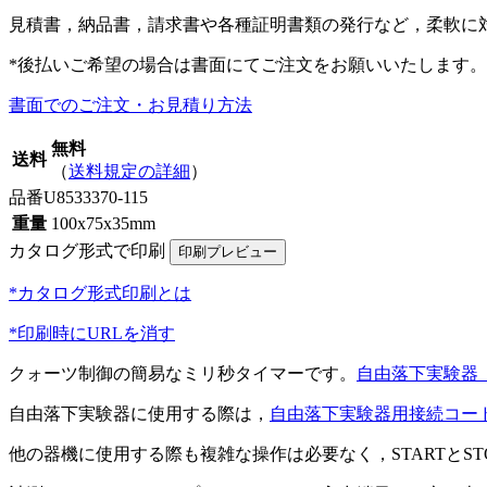
見積書，納品書，請求書や各種証明書類の発行など，柔軟に
*後払いご希望の場合は書面にてご注文をお願いいたします。
書面でのご注文・お見積り方法
無料
送料
（
送料規定の詳細
）
品番
U8533370-115
重量
100x75x35mm
カタログ形式で印刷
*カタログ形式印刷とは
*印刷時にURLを消す
クォーツ制御の簡易なミリ秒タイマーです。
自由落下実験器（U
自由落下実験器に使用する際は，
自由落下実験器用接続コードセ
他の器機に使用する際も複雑な操作は必要なく，STARTと