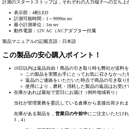
計測のスタートストップは，それぞれの入力端子への立ち上
表示部：4桁LED
計測可能時間：1～9999m sec
最小計測単位：1m sec
動作電源：12V AC（ACアダプター付属
製品マニュアルの記載言語：日本語
この製品の安心購入ポイント！
10日以内は返品自由！商品の引き取り時も弊社が送料
この製品を実際お手にとってお気に召さなかった
返品のご連絡をいただいた時点で商品の引き取り
使用により，磨耗・消耗した製品の返品はお受け
在庫があれば最短で翌日にお届け（例外地域有り）
当社が管理業務を委託している倉庫から直接出荷されま
在庫がある製品を，
営業日の午前中
にご注文いただけれ
3，4）