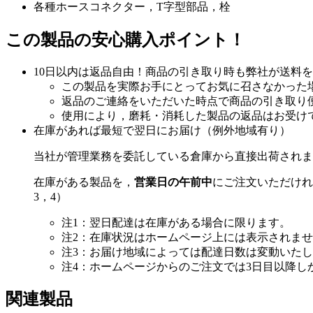
各種ホースコネクター，T字型部品，栓
この製品の安心購入ポイント！
10日以内は返品自由！商品の引き取り時も弊社が送料
この製品を実際お手にとってお気に召さなかった
返品のご連絡をいただいた時点で商品の引き取り
使用により，磨耗・消耗した製品の返品はお受け
在庫があれば最短で翌日にお届け（例外地域有り）
当社が管理業務を委託している倉庫から直接出荷されま
在庫がある製品を，
営業日の午前中
にご注文いただけれ
3，4）
注1：翌日配達は在庫がある場合に限ります。
注2：在庫状況はホームページ上には表示されま
注3：お届け地域によっては配達日数は変動いた
注4：ホームページからのご注文では3日目以降
関連製品