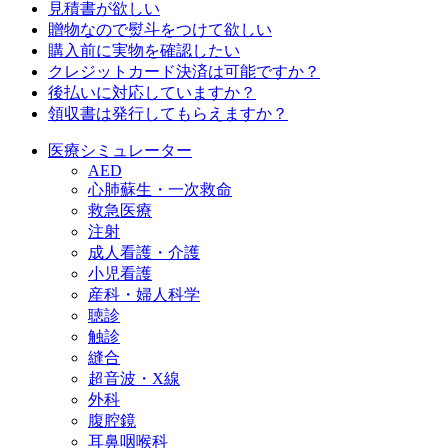
見積書が欲しい
贈物なので熨斗をつけて欲しい
購入前に実物を確認したい
クレジットカード決済は可能ですか？
後払いに対応していますか？
領収書は発行してもらえますか？
医療シミュレーター
AED
心肺蘇生・一次救命
救急医療
注射
成人看護・介護
小児看護
産科・婦人科学
聴診
触診
縫合
超音波・X線
外科
腹腔鏡
耳鼻咽喉科