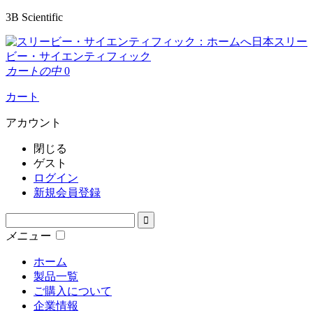
3B Scientific
日本スリー
ビー・サイエンティフィック
カートの中
0
カート
アカウント
閉じる
ゲスト
ログイン
新規会員登録
メニュー
ホーム
製品一覧
ご購入について
企業情報