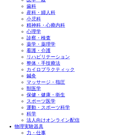
歯科
産科・婦人科
小児科
精神科・心療内科
心理学
診察・検査
薬学・薬理学
看護・介護
リハビリテーション
整体・手技療法
カイロプラクティック
鍼灸
マッサージ・指圧
獣医学
保健・健康・衛生
スポーツ医学
運動・スポーツ科学
科学
法人向けオンライン配信
物理実験器具
力・仕事