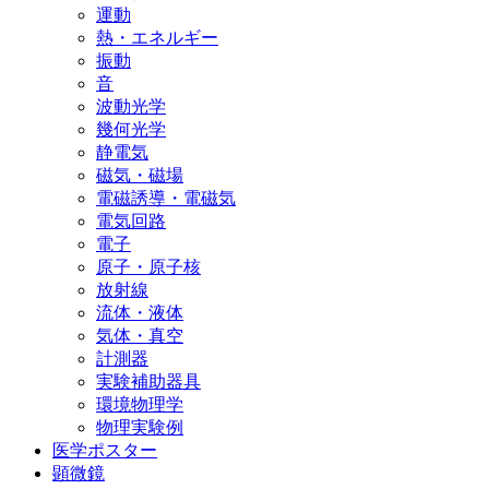
運動
熱・エネルギー
振動
音
波動光学
幾何光学
静電気
磁気・磁場
電磁誘導・電磁気
電気回路
電子
原子・原子核
放射線
流体・液体
気体・真空
計測器
実験補助器具
環境物理学
物理実験例
医学ポスター
顕微鏡