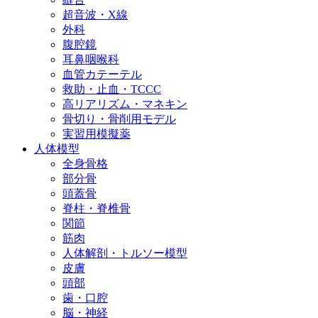
超音波・X線
外科
腹腔鏡
耳鼻咽喉科
血管カテーテル
救助・止血・TCCC
高リアリズム・マネキン
骨切り・骨削用モデル
実習用模擬薬
人体模型
全身骨格
部分骨
頭蓋骨
脊柱・脊椎骨
関節
筋肉
人体解剖・トルソー模型
皮膚
頭部
歯・口腔
脳・神経