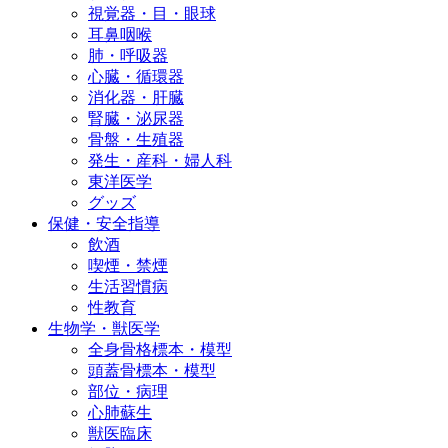
視覚器・目・眼球
耳鼻咽喉
肺・呼吸器
心臓・循環器
消化器・肝臓
腎臓・泌尿器
骨盤・生殖器
発生・産科・婦人科
東洋医学
グッズ
保健・安全指導
飲酒
喫煙・禁煙
生活習慣病
性教育
生物学・獣医学
全身骨格標本・模型
頭蓋骨標本・模型
部位・病理
心肺蘇生
獣医臨床