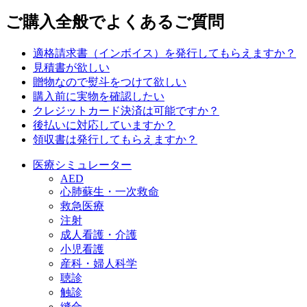
ご購入全般でよくあるご質問
適格請求書（インボイス）を発行してもらえますか？
見積書が欲しい
贈物なので熨斗をつけて欲しい
購入前に実物を確認したい
クレジットカード決済は可能ですか？
後払いに対応していますか？
領収書は発行してもらえますか？
医療シミュレーター
AED
心肺蘇生・一次救命
救急医療
注射
成人看護・介護
小児看護
産科・婦人科学
聴診
触診
縫合