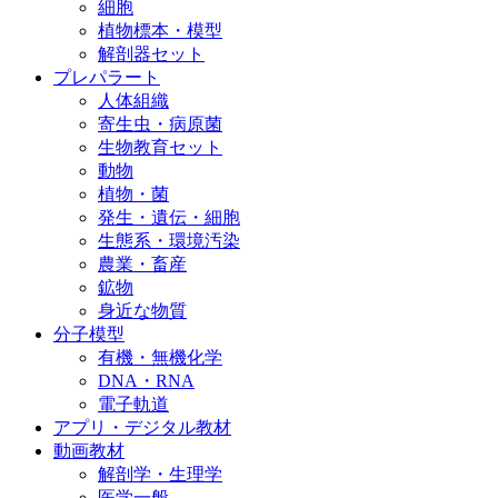
細胞
植物標本・模型
解剖器セット
プレパラート
人体組織
寄生虫・病原菌
生物教育セット
動物
植物・菌
発生・遺伝・細胞
生態系・環境汚染
農業・畜産
鉱物
身近な物質
分子模型
有機・無機化学
DNA・RNA
電子軌道
アプリ・デジタル教材
動画教材
解剖学・生理学
医学一般