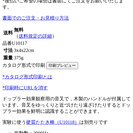
*後払いご希望の場合は書面にてご注文をお願いいたしま
す。
書面でのご注文・お見積り方法
無料
送料
（
送料規定の詳細
）
品番
U10117
寸法
3x4x22cm
重量
375g
カタログ形式で印刷
*カタログ形式印刷とは
*印刷時にURLを消す
ドップラー効果観察用の音叉で，木製のハンドルが付属して
います。音叉をゆっくりと近づけたり遠ざけたりするとドッ
プラー効果を鮮明に認識することができます。
実験に使う
硬質たたき棒（U10118）
は別売りです