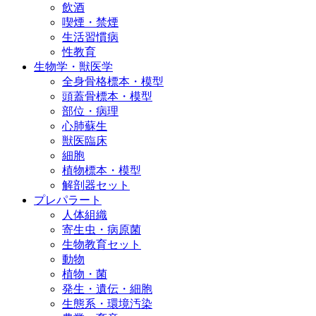
飲酒
喫煙・禁煙
生活習慣病
性教育
生物学・獣医学
全身骨格標本・模型
頭蓋骨標本・模型
部位・病理
心肺蘇生
獣医臨床
細胞
植物標本・模型
解剖器セット
プレパラート
人体組織
寄生虫・病原菌
生物教育セット
動物
植物・菌
発生・遺伝・細胞
生態系・環境汚染