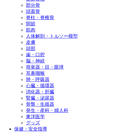
部分骨
頭蓋骨
脊柱・脊椎骨
関節
筋肉
人体解剖・トルソー模型
皮膚
頭部
歯・口腔
脳・神経
視覚器・目・眼球
耳鼻咽喉
肺・呼吸器
心臓・循環器
消化器・肝臓
腎臓・泌尿器
骨盤・生殖器
発生・産科・婦人科
東洋医学
グッズ
保健・安全指導