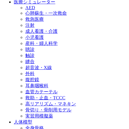
医療シミュレーター
AED
心肺蘇生・一次救命
救急医療
注射
成人看護・介護
小児看護
産科・婦人科学
聴診
触診
縫合
超音波・X線
外科
腹腔鏡
耳鼻咽喉科
血管カテーテル
救助・止血・TCCC
高リアリズム・マネキン
骨切り・骨削用モデル
実習用模擬薬
人体模型
全身骨格