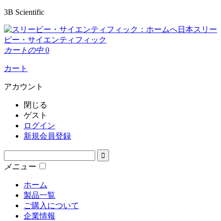
3B Scientific
日本スリー
ビー・サイエンティフィック
カートの中
0
カート
アカウント
閉じる
ゲスト
ログイン
新規会員登録
メニュー
ホーム
製品一覧
ご購入について
企業情報