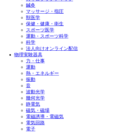
鍼灸
マッサージ・指圧
獣医学
保健・健康・衛生
スポーツ医学
運動・スポーツ科学
科学
法人向けオンライン配信
物理実験器具
力・仕事
運動
熱・エネルギー
振動
音
波動光学
幾何光学
静電気
磁気・磁場
電磁誘導・電磁気
電気回路
電子