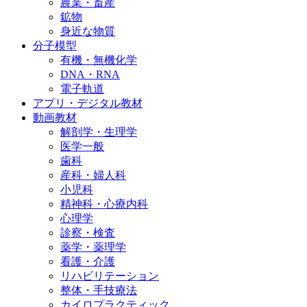
農業・畜産
鉱物
身近な物質
分子模型
有機・無機化学
DNA・RNA
電子軌道
アプリ・デジタル教材
動画教材
解剖学・生理学
医学一般
歯科
産科・婦人科
小児科
精神科・心療内科
心理学
診察・検査
薬学・薬理学
看護・介護
リハビリテーション
整体・手技療法
カイロプラクティック