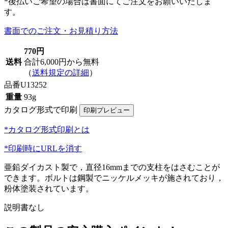
*後払いご希望の場合は書面にてご注文をお願いいたしま
す。
書面でのご注文・お見積り方法
770円
送料
合計6,000円から無料
（
送料規定の詳細
）
品番
U13252
重量
93g
カタログ形式で印刷
*カタログ形式印刷とは
*印刷時にURLを消す
亜鉛ダイカスト製で，直径16mmまでの支柱をはさむことが
できます。ボルトは鋼製でニッケルメッキが施されており，
粉体塗装されています。
説明書なし