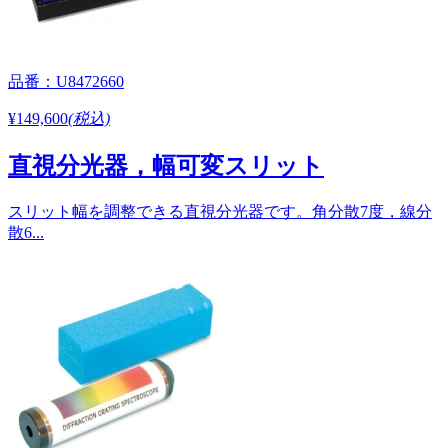
品番：U8472660
¥149,600
(税込)
直視分光器，幅可変スリット
スリット幅を調整できる直視分光器です。角分散7度，線分
散6...