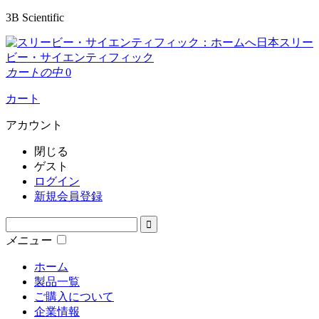
3B Scientific
日本スリー
ビー・サイエンティフィック
カートの中
0
カート
アカウント
閉じる
ゲスト
ログイン
新規会員登録
メニュー
ホーム
製品一覧
ご購入について
企業情報