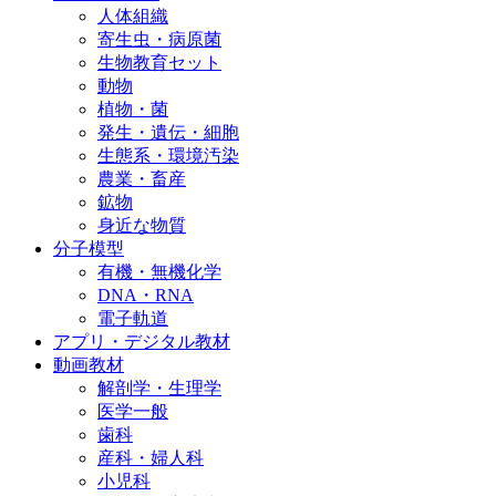
人体組織
寄生虫・病原菌
生物教育セット
動物
植物・菌
発生・遺伝・細胞
生態系・環境汚染
農業・畜産
鉱物
身近な物質
分子模型
有機・無機化学
DNA・RNA
電子軌道
アプリ・デジタル教材
動画教材
解剖学・生理学
医学一般
歯科
産科・婦人科
小児科