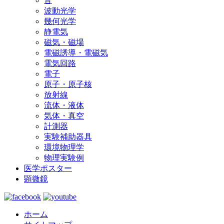
音
波動光学
幾何光学
静電気
磁気・磁場
電磁誘導・電磁気
電気回路
電子
原子・原子核
放射線
流体・液体
気体・真空
計測器
実験補助器具
環境物理学
物理実験例
医学ポスター
顕微鏡
ホーム