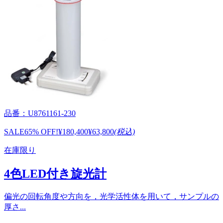
品番：U8761161-230
SALE
65% OFF!
¥180,400
¥63,800
(税込)
在庫限り
4色LED付き旋光計
偏光の回転角度や方向を，光学活性体を用いて，サンプルの
厚さ...