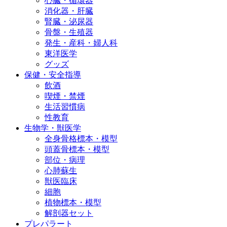
心臓・循環器
消化器・肝臓
腎臓・泌尿器
骨盤・生殖器
発生・産科・婦人科
東洋医学
グッズ
保健・安全指導
飲酒
喫煙・禁煙
生活習慣病
性教育
生物学・獣医学
全身骨格標本・模型
頭蓋骨標本・模型
部位・病理
心肺蘇生
獣医臨床
細胞
植物標本・模型
解剖器セット
プレパラート