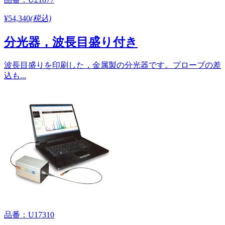
¥54,340
(税込)
分光器，波長目盛り付き
波長目盛りを印刷した，金属製の分光器です。プローブの差
込も...
品番：U17310