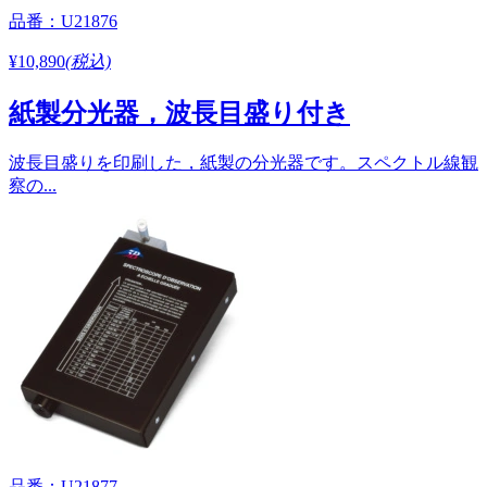
品番：U21876
¥10,890
(税込)
紙製分光器，波長目盛り付き
波長目盛りを印刷した，紙製の分光器です。スペクトル線観
察の...
品番：U21877