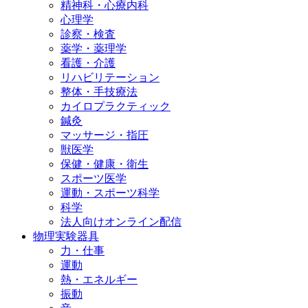
精神科・心療内科
心理学
診察・検査
薬学・薬理学
看護・介護
リハビリテーション
整体・手技療法
カイロプラクティック
鍼灸
マッサージ・指圧
獣医学
保健・健康・衛生
スポーツ医学
運動・スポーツ科学
科学
法人向けオンライン配信
物理実験器具
力・仕事
運動
熱・エネルギー
振動