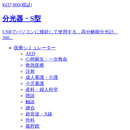
¥437,800
(税込)
分光器・S型
USBでパソコンに接続して使用する，高分解能分光計。
360...
医療シミュレーター
AED
心肺蘇生・一次救命
救急医療
注射
成人看護・介護
小児看護
産科・婦人科学
聴診
触診
縫合
超音波・X線
外科
腹腔鏡