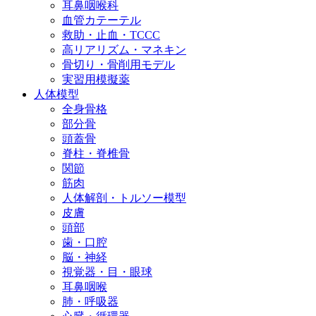
耳鼻咽喉科
血管カテーテル
救助・止血・TCCC
高リアリズム・マネキン
骨切り・骨削用モデル
実習用模擬薬
人体模型
全身骨格
部分骨
頭蓋骨
脊柱・脊椎骨
関節
筋肉
人体解剖・トルソー模型
皮膚
頭部
歯・口腔
脳・神経
視覚器・目・眼球
耳鼻咽喉
肺・呼吸器