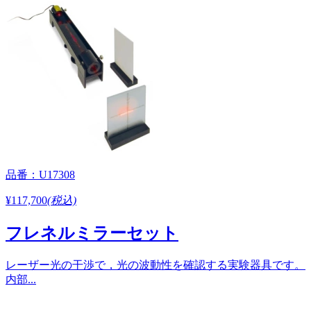
品番：U17308
¥117,700
(税込)
フレネルミラーセット
レーザー光の干渉で，光の波動性を確認する実験器具です。
内部...