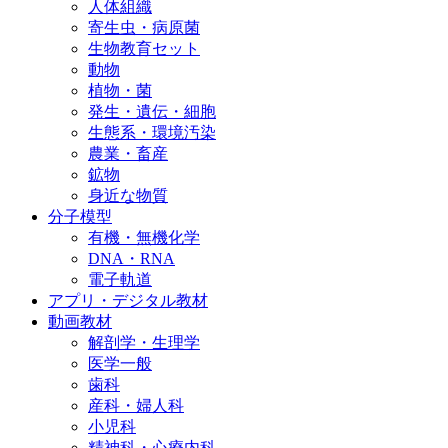
人体組織
寄生虫・病原菌
生物教育セット
動物
植物・菌
発生・遺伝・細胞
生態系・環境汚染
農業・畜産
鉱物
身近な物質
分子模型
有機・無機化学
DNA・RNA
電子軌道
アプリ・デジタル教材
動画教材
解剖学・生理学
医学一般
歯科
産科・婦人科
小児科
精神科・心療内科