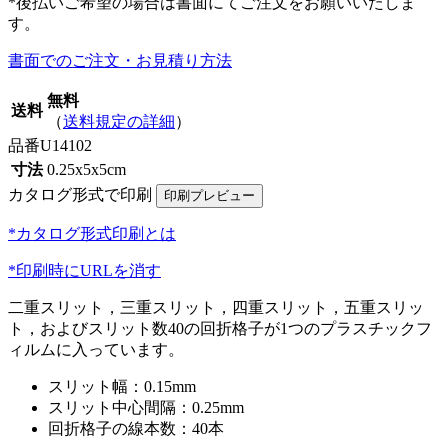
*後払いご希望の場合は書面にてご注文をお願いいたしま
す。
書面でのご注文・お見積り方法
無料
送料
（
送料規定の詳細
）
品番
U14102
寸法
0.25x5x5cm
カタログ形式で印刷
*カタログ形式印刷とは
*印刷時にURLを消す
二重スリット，三重スリット，四重スリット，五重スリッ
ト，およびスリット数40の回折格子が1つのプラスチックフ
ィルムに入っています。
スリット幅：0.15mm
スリット中心間隔：0.25mm
回折格子の線本数：40本