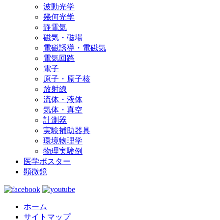
波動光学
幾何光学
静電気
磁気・磁場
電磁誘導・電磁気
電気回路
電子
原子・原子核
放射線
流体・液体
気体・真空
計測器
実験補助器具
環境物理学
物理実験例
医学ポスター
顕微鏡
ホーム
サイトマップ