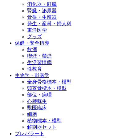
消化器・肝臓
腎臓・泌尿器
骨盤・生殖器
発生・産科・婦人科
東洋医学
グッズ
保健・安全指導
飲酒
喫煙・禁煙
生活習慣病
性教育
生物学・獣医学
全身骨格標本・模型
頭蓋骨標本・模型
部位・病理
心肺蘇生
獣医臨床
細胞
植物標本・模型
解剖器セット
プレパラート