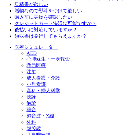
見積書が欲しい
贈物なので熨斗をつけて欲しい
購入前に実物を確認したい
クレジットカード決済は可能ですか？
後払いに対応していますか？
領収書は発行してもらえますか？
医療シミュレーター
AED
心肺蘇生・一次救命
救急医療
注射
成人看護・介護
小児看護
産科・婦人科学
聴診
触診
縫合
超音波・X線
外科
腹腔鏡
耳鼻咽喉科