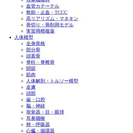
血管カテーテル
救助・止血・TCCC
高リアリズム・マネキン
骨切り・骨削用モデル
実習用模擬薬
人体模型
全身骨格
部分骨
頭蓋骨
脊柱・脊椎骨
関節
筋肉
人体解剖・トルソー模型
皮膚
頭部
歯・口腔
脳・神経
視覚器・目・眼球
耳鼻咽喉
肺・呼吸器
心臓・循環器