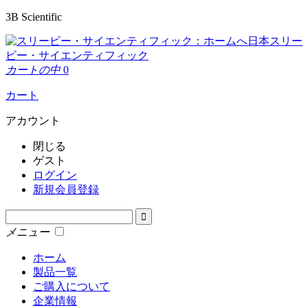
3B Scientific
日本スリー
ビー・サイエンティフィック
カートの中
0
カート
アカウント
閉じる
ゲスト
ログイン
新規会員登録
メニュー
ホーム
製品一覧
ご購入について
企業情報