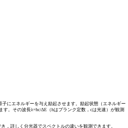
原子にエネルギーを与え励起させます。励起状態（エネルギー
す。その波長λ=hc/ΔE（hはプランク定数，cは光速）が観測
でき，詳しく分光器でスペクトルの違いを観測できます。