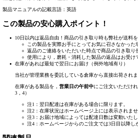
製品マニュアルの記載言語：英語
この製品の安心購入ポイント！
10日以内は返品自由！商品の引き取り時も弊社が送料
この製品を実際お手にとってお気に召さなかった
返品のご連絡をいただいた時点で商品の引き取り
使用により，磨耗・消耗した製品の返品はお受け
在庫があれば最短で翌日にお届け（例外地域有り）
当社が管理業務を委託している倉庫から直接出荷されま
在庫がある製品を，
営業日の午前中
にご注文いただけれ
3，4）
注1：翌日配達は在庫がある場合に限ります。
注2：在庫状況はホームページ上には表示されま
注3：お届け地域によっては配達日数は変動いた
注4：ホームページからのご注文では3日目以降