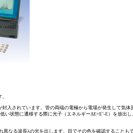
す。
が封入されています。管の両端の電極から電場が発生して気体
い状態に遷移する際に光子（エネルギーΔE=E’-E）を放出しま
ぞれ異なる波長λの光を出します。目でその色を確認することも