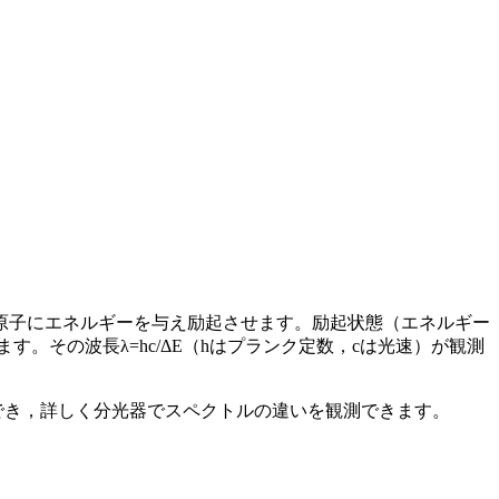
原子にエネルギーを与え励起させます。励起状態（エネルギー
す。その波長λ=hc/ΔE（hはプランク定数，cは光速）が観測
でき，詳しく分光器でスペクトルの違いを観測できます。