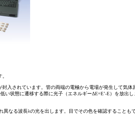
す。
が封入されています。管の両端の電極から電場が発生して気体
い状態に遷移する際に光子（エネルギーΔE=E’-E）を放出しま
ぞれ異なる波長λの光を出します。目でその色を確認することも