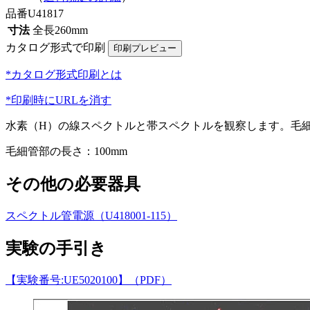
品番
U41817
寸法
全長260mm
カタログ形式で印刷
*カタログ形式印刷とは
*印刷時にURLを消す
水素（H）の線スペクトルと帯スペクトルを観察します。毛
毛細管部の長さ：100mm
その他の必要器具
スペクトル管電源（U418001-115）
実験の手引き
【実験番号:UE5020100】（PDF）