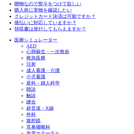
贈物なので熨斗をつけて欲しい
購入前に実物を確認したい
クレジットカード決済は可能ですか？
後払いに対応していますか？
領収書は発行してもらえますか？
医療シミュレーター
AED
心肺蘇生・一次救命
救急医療
注射
成人看護・介護
小児看護
産科・婦人科学
聴診
触診
縫合
超音波・X線
外科
腹腔鏡
耳鼻咽喉科
血管カテーテル