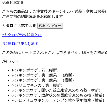
品番
1020510
こちらの商品は，ご注文後のキャンセル・返品・交換はお受
ご注文前の納期確認をお勧めします
カタログ形式で印刷
*カタログ形式印刷とは
*印刷時にURLを消す
この製品はカートに入れることはできません。購入をご検討
7枚セット
1(d) キンポウゲ，花（縦断）
2(d) キンポウゲ，実（痩果）（縦断）
3(d) キンポウゲ，実（痩果）（横断）
4(d) リュウキンカ，実（縦断）
5(c) キンポウゲ，開いた並立維管束のある茎（横断）
6(c) キンポウゲ，放射状の包囲維管束のある根（横断）
7(c) ヒメリュウキンカ，デンプン粒を示す根粒（横断）