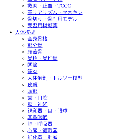
救助・止血・TCCC
高リアリズム・マネキン
骨切り・骨削用モデル
実習用模擬薬
人体模型
全身骨格
部分骨
頭蓋骨
脊柱・脊椎骨
関節
筋肉
人体解剖・トルソー模型
皮膚
頭部
歯・口腔
脳・神経
視覚器・目・眼球
耳鼻咽喉
肺・呼吸器
心臓・循環器
消化器・肝臓