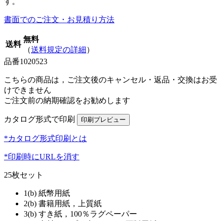
す。
書面でのご注文・お見積り方法
無料
送料
（
送料規定の詳細
）
品番
1020523
こちらの商品は，ご注文後のキャンセル・返品・交換はお受
けできません
ご注文前の納期確認をお勧めします
カタログ形式で印刷
*カタログ形式印刷とは
*印刷時にURLを消す
25枚セット
1(b) 紙幣用紙
2(b) 書籍用紙，上質紙
3(b) すき紙，100％ラグペーパー