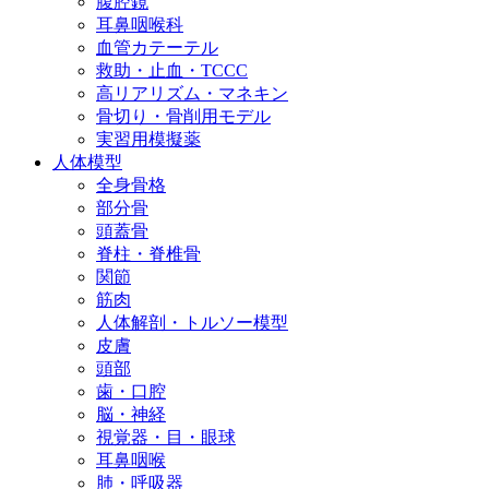
腹腔鏡
耳鼻咽喉科
血管カテーテル
救助・止血・TCCC
高リアリズム・マネキン
骨切り・骨削用モデル
実習用模擬薬
人体模型
全身骨格
部分骨
頭蓋骨
脊柱・脊椎骨
関節
筋肉
人体解剖・トルソー模型
皮膚
頭部
歯・口腔
脳・神経
視覚器・目・眼球
耳鼻咽喉
肺・呼吸器