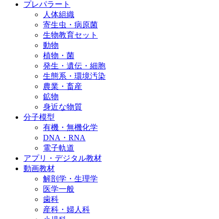
プレパラート
人体組織
寄生虫・病原菌
生物教育セット
動物
植物・菌
発生・遺伝・細胞
生態系・環境汚染
農業・畜産
鉱物
身近な物質
分子模型
有機・無機化学
DNA・RNA
電子軌道
アプリ・デジタル教材
動画教材
解剖学・生理学
医学一般
歯科
産科・婦人科