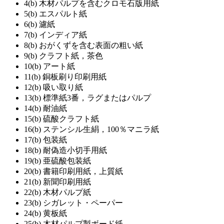
4(b) 木材パルプを含むクロモ石版用紙
5(b) エスパルト紙
6(b) 濾紙
7(b) インディア紙
8(b) おがくずを含む表面の粗い紙
9(b) クラフト紙，茶色
10(b) アート紙
11(b) 銅板刷り印刷用紙
12(b) 吸い取り紙
13(b) 標準紙3番，ラグまたはパルプ
14(b) 耐油紙
15(b) 硫酸クラフト紙
16(b) ステンシル生絹，100％マニラ紙
17(b) 包装紙
18(b) 耐偽造小切手用紙
19(b) 亜硫酸包装紙
20(b) 書籍印刷用紙，上質紙
21(b) 新聞印刷用紙
22(b) 木材パルプ紙
23(b) シガレット・ペーパー
24(b) 黄板紙
25(b) 木材パルプ製ボード紙