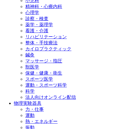
小児科
精神科・心療内科
心理学
診察・検査
薬学・薬理学
看護・介護
リハビリテーション
整体・手技療法
カイロプラクティック
鍼灸
マッサージ・指圧
獣医学
保健・健康・衛生
スポーツ医学
運動・スポーツ科学
科学
法人向けオンライン配信
物理実験器具
力・仕事
運動
熱・エネルギー
振動