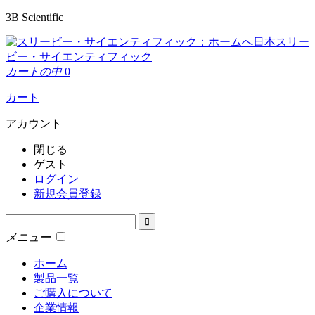
3B Scientific
日本スリー
ビー・サイエンティフィック
カートの中
0
カート
アカウント
閉じる
ゲスト
ログイン
新規会員登録
メニュー
ホーム
製品一覧
ご購入について
企業情報