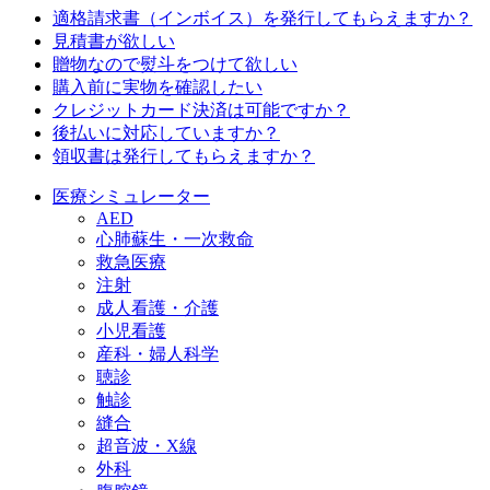
適格請求書（インボイス）を発行してもらえますか？
見積書が欲しい
贈物なので熨斗をつけて欲しい
購入前に実物を確認したい
クレジットカード決済は可能ですか？
後払いに対応していますか？
領収書は発行してもらえますか？
医療シミュレーター
AED
心肺蘇生・一次救命
救急医療
注射
成人看護・介護
小児看護
産科・婦人科学
聴診
触診
縫合
超音波・X線
外科