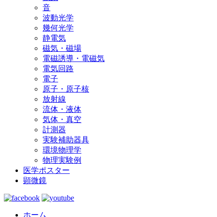
音
波動光学
幾何光学
静電気
磁気・磁場
電磁誘導・電磁気
電気回路
電子
原子・原子核
放射線
流体・液体
気体・真空
計測器
実験補助器具
環境物理学
物理実験例
医学ポスター
顕微鏡
ホーム