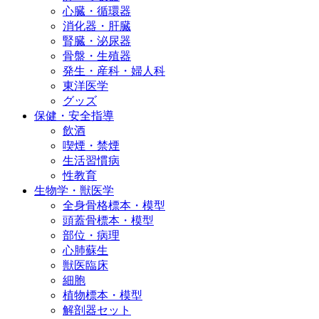
心臓・循環器
消化器・肝臓
腎臓・泌尿器
骨盤・生殖器
発生・産科・婦人科
東洋医学
グッズ
保健・安全指導
飲酒
喫煙・禁煙
生活習慣病
性教育
生物学・獣医学
全身骨格標本・模型
頭蓋骨標本・模型
部位・病理
心肺蘇生
獣医臨床
細胞
植物標本・模型
解剖器セット