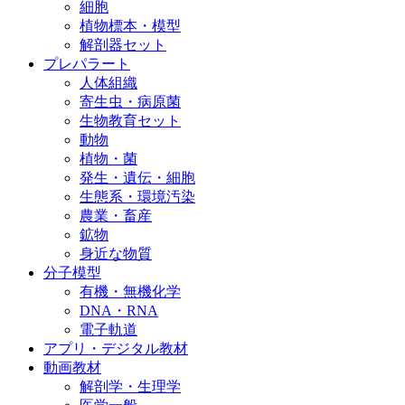
細胞
植物標本・模型
解剖器セット
プレパラート
人体組織
寄生虫・病原菌
生物教育セット
動物
植物・菌
発生・遺伝・細胞
生態系・環境汚染
農業・畜産
鉱物
身近な物質
分子模型
有機・無機化学
DNA・RNA
電子軌道
アプリ・デジタル教材
動画教材
解剖学・生理学