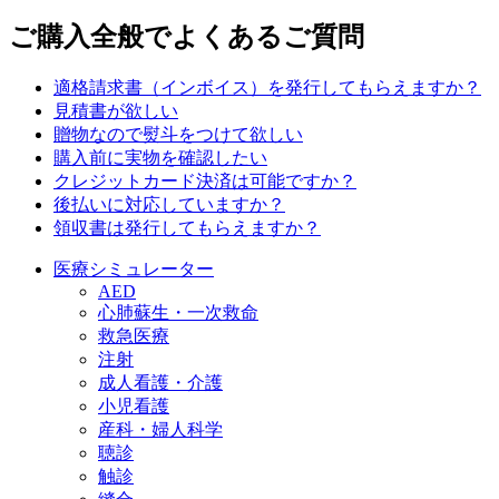
ご購入全般でよくあるご質問
適格請求書（インボイス）を発行してもらえますか？
見積書が欲しい
贈物なので熨斗をつけて欲しい
購入前に実物を確認したい
クレジットカード決済は可能ですか？
後払いに対応していますか？
領収書は発行してもらえますか？
医療シミュレーター
AED
心肺蘇生・一次救命
救急医療
注射
成人看護・介護
小児看護
産科・婦人科学
聴診
触診