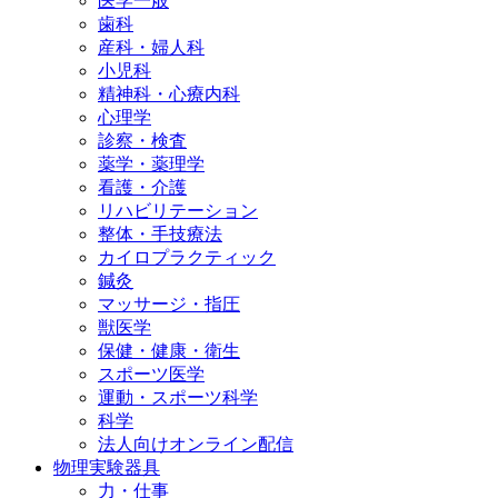
医学一般
歯科
産科・婦人科
小児科
精神科・心療内科
心理学
診察・検査
薬学・薬理学
看護・介護
リハビリテーション
整体・手技療法
カイロプラクティック
鍼灸
マッサージ・指圧
獣医学
保健・健康・衛生
スポーツ医学
運動・スポーツ科学
科学
法人向けオンライン配信
物理実験器具
力・仕事