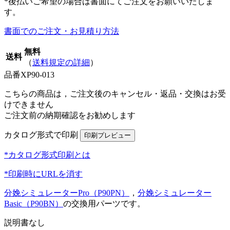
*後払いご希望の場合は書面にてご注文をお願いいたしま
す。
書面でのご注文・お見積り方法
無料
送料
（
送料規定の詳細
）
品番
XP90-013
こちらの商品は，ご注文後のキャンセル・返品・交換はお受
けできません
ご注文前の納期確認をお勧めします
カタログ形式で印刷
*カタログ形式印刷とは
*印刷時にURLを消す
分娩シミュレーターPro（P90PN）
，
分娩シミュレーター
Basic（P90BN）
の交換用パーツです。
説明書なし