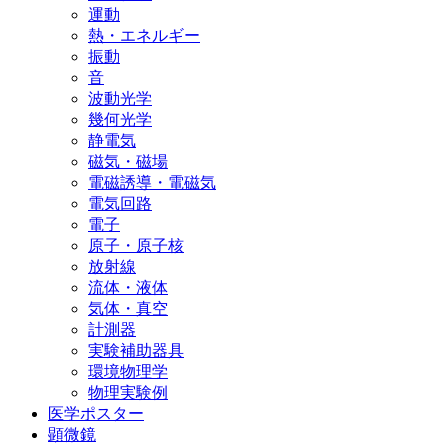
運動
熱・エネルギー
振動
音
波動光学
幾何光学
静電気
磁気・磁場
電磁誘導・電磁気
電気回路
電子
原子・原子核
放射線
流体・液体
気体・真空
計測器
実験補助器具
環境物理学
物理実験例
医学ポスター
顕微鏡