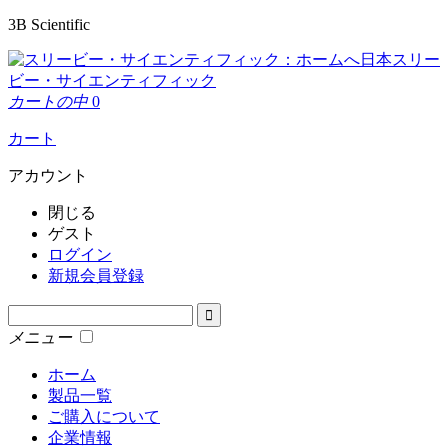
3B Scientific
日本スリー
ビー・サイエンティフィック
カートの中
0
カート
アカウント
閉じる
ゲスト
ログイン
新規会員登録
メニュー
ホーム
製品一覧
ご購入について
企業情報