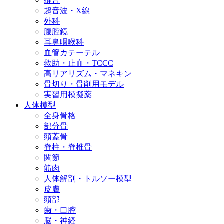
縫合
超音波・X線
外科
腹腔鏡
耳鼻咽喉科
血管カテーテル
救助・止血・TCCC
高リアリズム・マネキン
骨切り・骨削用モデル
実習用模擬薬
人体模型
全身骨格
部分骨
頭蓋骨
脊柱・脊椎骨
関節
筋肉
人体解剖・トルソー模型
皮膚
頭部
歯・口腔
脳・神経