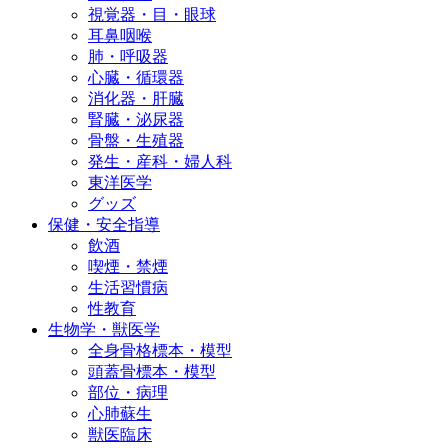
視覚器・目・眼球
耳鼻咽喉
肺・呼吸器
心臓・循環器
消化器・肝臓
腎臓・泌尿器
骨盤・生殖器
発生・産科・婦人科
東洋医学
グッズ
保健・安全指導
飲酒
喫煙・禁煙
生活習慣病
性教育
生物学・獣医学
全身骨格標本・模型
頭蓋骨標本・模型
部位・病理
心肺蘇生
獣医臨床