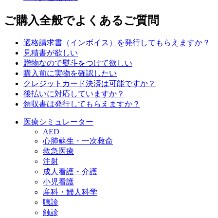
ご購入全般でよくあるご質問
適格請求書（インボイス）を発行してもらえますか？
見積書が欲しい
贈物なので熨斗をつけて欲しい
購入前に実物を確認したい
クレジットカード決済は可能ですか？
後払いに対応していますか？
領収書は発行してもらえますか？
医療シミュレーター
AED
心肺蘇生・一次救命
救急医療
注射
成人看護・介護
小児看護
産科・婦人科学
聴診
触診