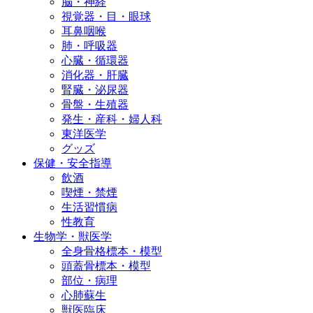
脳・神経
視覚器・目・眼球
耳鼻咽喉
肺・呼吸器
心臓・循環器
消化器・肝臓
腎臓・泌尿器
骨盤・生殖器
発生・産科・婦人科
東洋医学
グッズ
保健・安全指導
飲酒
喫煙・禁煙
生活習慣病
性教育
生物学・獣医学
全身骨格標本・模型
頭蓋骨標本・模型
部位・病理
心肺蘇生
獣医臨床