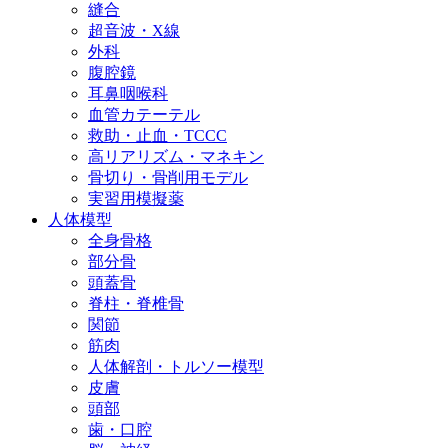
縫合
超音波・X線
外科
腹腔鏡
耳鼻咽喉科
血管カテーテル
救助・止血・TCCC
高リアリズム・マネキン
骨切り・骨削用モデル
実習用模擬薬
人体模型
全身骨格
部分骨
頭蓋骨
脊柱・脊椎骨
関節
筋肉
人体解剖・トルソー模型
皮膚
頭部
歯・口腔