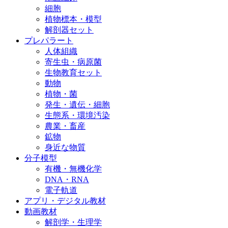
細胞
植物標本・模型
解剖器セット
プレパラート
人体組織
寄生虫・病原菌
生物教育セット
動物
植物・菌
発生・遺伝・細胞
生態系・環境汚染
農業・畜産
鉱物
身近な物質
分子模型
有機・無機化学
DNA・RNA
電子軌道
アプリ・デジタル教材
動画教材
解剖学・生理学