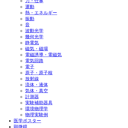
力・仕事
運動
熱・エネルギー
振動
音
波動光学
幾何光学
静電気
磁気・磁場
電磁誘導・電磁気
電気回路
電子
原子・原子核
放射線
流体・液体
気体・真空
計測器
実験補助器具
環境物理学
物理実験例
医学ポスター
顕微鏡