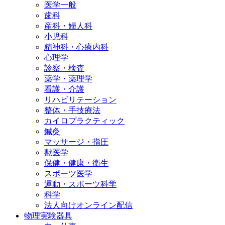
医学一般
歯科
産科・婦人科
小児科
精神科・心療内科
心理学
診察・検査
薬学・薬理学
看護・介護
リハビリテーション
整体・手技療法
カイロプラクティック
鍼灸
マッサージ・指圧
獣医学
保健・健康・衛生
スポーツ医学
運動・スポーツ科学
科学
法人向けオンライン配信
物理実験器具