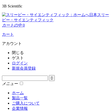
3B Scientific
日本スリー
ビー・サイエンティフィック
カートの中
0
カート
アカウント
閉じる
ゲスト
ログイン
新規会員登録
メニュー
ホーム
製品一覧
ご購入について
企業情報