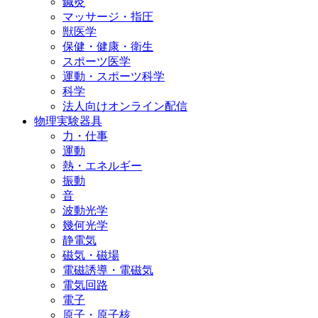
鍼灸
マッサージ・指圧
獣医学
保健・健康・衛生
スポーツ医学
運動・スポーツ科学
科学
法人向けオンライン配信
物理実験器具
力・仕事
運動
熱・エネルギー
振動
音
波動光学
幾何光学
静電気
磁気・磁場
電磁誘導・電磁気
電気回路
電子
原子・原子核