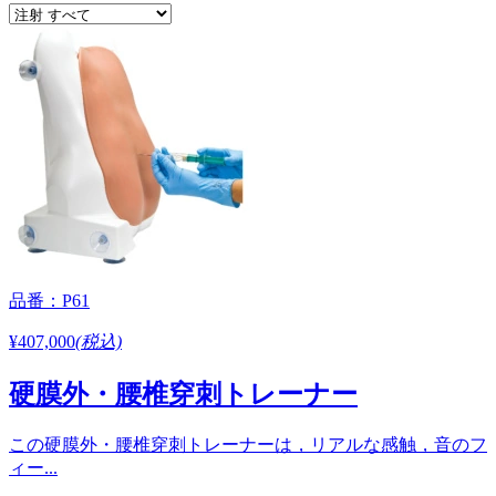
品番：P61
¥407,000
(税込)
硬膜外・腰椎穿刺トレーナー
この硬膜外・腰椎穿刺トレーナーは，リアルな感触，音のフ
ィー...