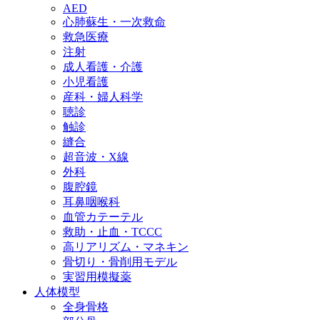
AED
心肺蘇生・一次救命
救急医療
注射
成人看護・介護
小児看護
産科・婦人科学
聴診
触診
縫合
超音波・X線
外科
腹腔鏡
耳鼻咽喉科
血管カテーテル
救助・止血・TCCC
高リアリズム・マネキン
骨切り・骨削用モデル
実習用模擬薬
人体模型
全身骨格