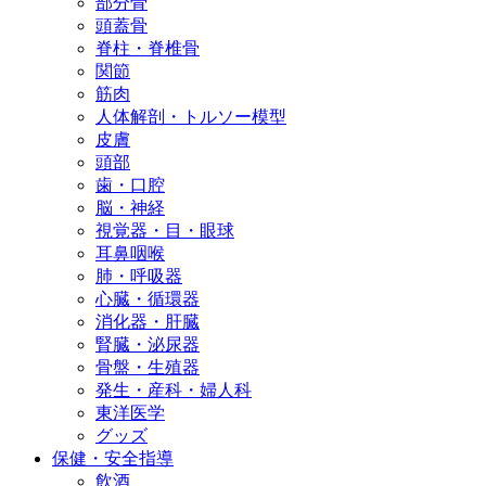
部分骨
頭蓋骨
脊柱・脊椎骨
関節
筋肉
人体解剖・トルソー模型
皮膚
頭部
歯・口腔
脳・神経
視覚器・目・眼球
耳鼻咽喉
肺・呼吸器
心臓・循環器
消化器・肝臓
腎臓・泌尿器
骨盤・生殖器
発生・産科・婦人科
東洋医学
グッズ
保健・安全指導
飲酒