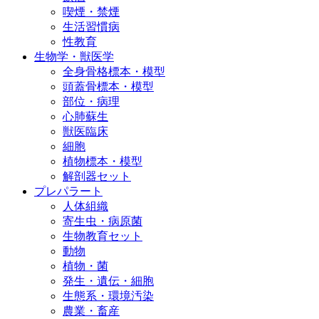
喫煙・禁煙
生活習慣病
性教育
生物学・獣医学
全身骨格標本・模型
頭蓋骨標本・模型
部位・病理
心肺蘇生
獣医臨床
細胞
植物標本・模型
解剖器セット
プレパラート
人体組織
寄生虫・病原菌
生物教育セット
動物
植物・菌
発生・遺伝・細胞
生態系・環境汚染
農業・畜産