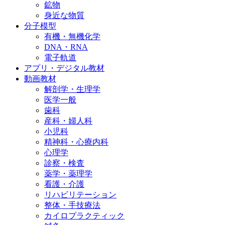
鉱物
身近な物質
分子模型
有機・無機化学
DNA・RNA
電子軌道
アプリ・デジタル教材
動画教材
解剖学・生理学
医学一般
歯科
産科・婦人科
小児科
精神科・心療内科
心理学
診察・検査
薬学・薬理学
看護・介護
リハビリテーション
整体・手技療法
カイロプラクティック