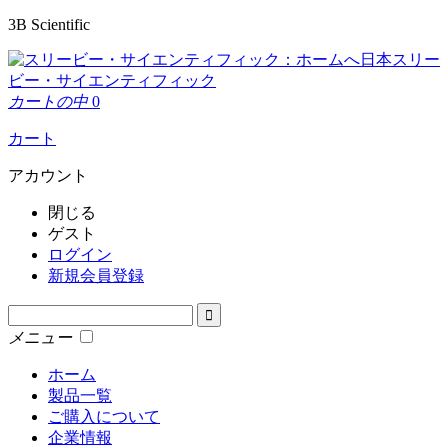
3B Scientific
日本スリー
ビー・サイエンティフィック
カートの中
0
カート
アカウント
閉じる
ゲスト
ログイン
新規会員登録
メニュー
ホーム
製品一覧
ご購入について
企業情報