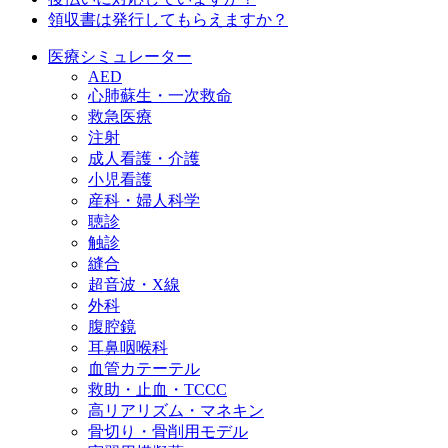
領収書は発行してもらえますか？
医療シミュレーター
AED
心肺蘇生・一次救命
救急医療
注射
成人看護・介護
小児看護
産科・婦人科学
聴診
触診
縫合
超音波・X線
外科
腹腔鏡
耳鼻咽喉科
血管カテーテル
救助・止血・TCCC
高リアリズム・マネキン
骨切り・骨削用モデル