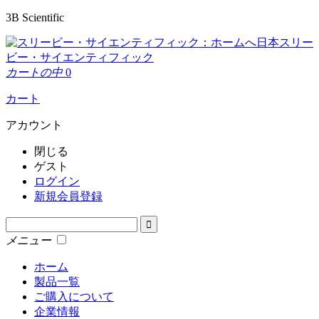
3B Scientific
日本スリー
ビー・サイエンティフィック
カートの中
0
カート
アカウント
閉じる
ゲスト
ログイン
新規会員登録
メニュー
ホーム
製品一覧
ご購入について
企業情報