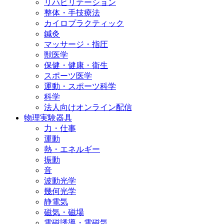
リハビリテーション
整体・手技療法
カイロプラクティック
鍼灸
マッサージ・指圧
獣医学
保健・健康・衛生
スポーツ医学
運動・スポーツ科学
科学
法人向けオンライン配信
物理実験器具
力・仕事
運動
熱・エネルギー
振動
音
波動光学
幾何光学
静電気
磁気・磁場
電磁誘導・電磁気