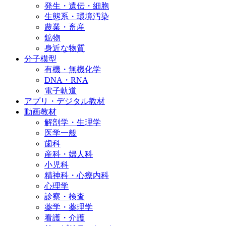
発生・遺伝・細胞
生態系・環境汚染
農業・畜産
鉱物
身近な物質
分子模型
有機・無機化学
DNA・RNA
電子軌道
アプリ・デジタル教材
動画教材
解剖学・生理学
医学一般
歯科
産科・婦人科
小児科
精神科・心療内科
心理学
診察・検査
薬学・薬理学
看護・介護