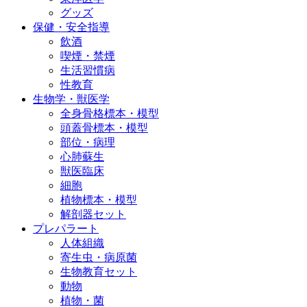
グッズ
保健・安全指導
飲酒
喫煙・禁煙
生活習慣病
性教育
生物学・獣医学
全身骨格標本・模型
頭蓋骨標本・模型
部位・病理
心肺蘇生
獣医臨床
細胞
植物標本・模型
解剖器セット
プレパラート
人体組織
寄生虫・病原菌
生物教育セット
動物
植物・菌