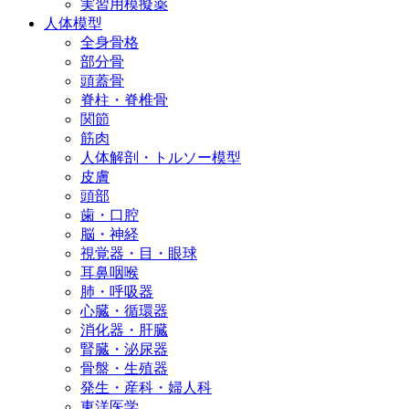
実習用模擬薬
人体模型
全身骨格
部分骨
頭蓋骨
脊柱・脊椎骨
関節
筋肉
人体解剖・トルソー模型
皮膚
頭部
歯・口腔
脳・神経
視覚器・目・眼球
耳鼻咽喉
肺・呼吸器
心臓・循環器
消化器・肝臓
腎臓・泌尿器
骨盤・生殖器
発生・産科・婦人科
東洋医学